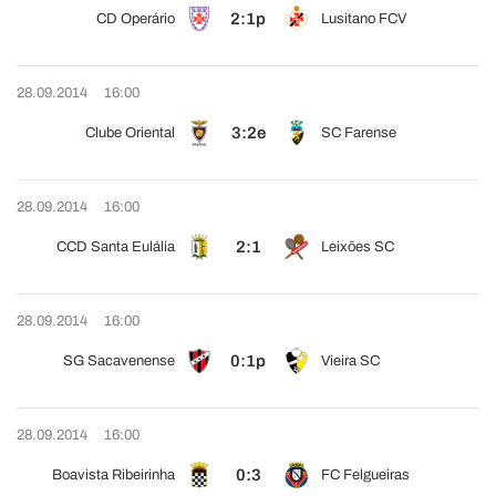
2:1p
CD Operário
Lusitano FCV
28.09.2014
16:00
3:2e
Clube Oriental
SC Farense
28.09.2014
16:00
2:1
CCD Santa Eulália
Leixões SC
28.09.2014
16:00
0:1p
SG Sacavenense
Vieira SC
28.09.2014
16:00
0:3
Boavista Ribeirinha
FC Felgueiras