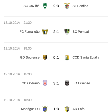
2:3
SC Covilhã
SL Benfica
18.10.2014
21:30
2:1
FC Famalicão
SC Pombal
19.10.2014
15:30
0:1
GD Sourense
CCD Santa Eulália
19.10.2014
15:30
3:1
CD Operário
FC Tirsense
19.10.2014
15:30
1:3
Mortágua FC
AD Fafe