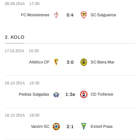
28.09.2014
17:00
0:4
FC Mosteirense
SC Salgueiros
3. KOLO
17.10.2014
15:30
3:0
Atlético CP
SC Beira Mar
18.10.2014
15:30
1:3e
Pedras Salgadas
CD Trofense
18.10.2014
16:00
2:1
Varzim SC
Estoril Praia