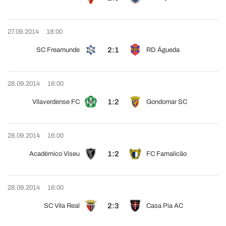
27.09.2014
18:00
2:1
SC Freamunde
RD Águeda
28.09.2014
16:00
1:2
Vilaverdense FC
Gondomar SC
28.09.2014
16:00
1:2
Académico Viseu
FC Famalicão
28.09.2014
16:00
2:3
SC Vila Real
Casa Pia AC