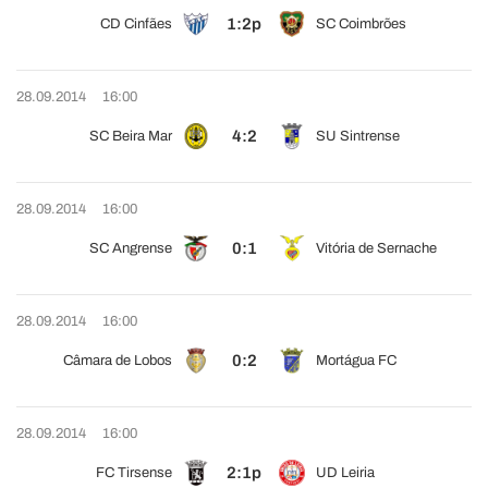
1:2p
CD Cinfães
SC Coimbrões
28.09.2014
16:00
4:2
SC Beira Mar
SU Sintrense
28.09.2014
16:00
0:1
SC Angrense
Vitória de Sernache
28.09.2014
16:00
0:2
Câmara de Lobos
Mortágua FC
28.09.2014
16:00
2:1p
FC Tirsense
UD Leiria