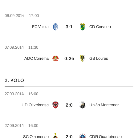
06.09.2014
17:00
3:1
FC Vizela
CD Cerveira
07.09.2014
11:30
0:2e
ADC Correlhã
GS Loures
2. KOLO
27.09.2014
16:00
2:0
UD Oliveirense
União Montemor
27.09.2014
16:00
2:0
SC Olhanense
CDR Quarteirense