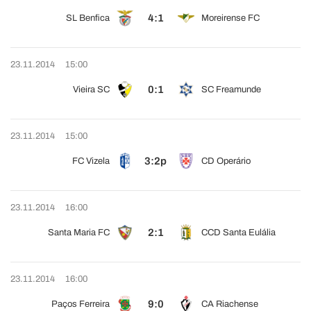
4:1
SL Benfica
Moreirense FC
23.11.2014
15:00
0:1
Vieira SC
SC Freamunde
23.11.2014
15:00
3:2p
FC Vizela
CD Operário
23.11.2014
16:00
2:1
Santa Maria FC
CCD Santa Eulália
23.11.2014
16:00
9:0
Paços Ferreira
CA Riachense