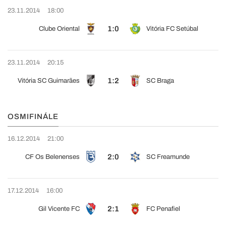
23.11.2014
18:00
1:0
Clube Oriental
Vitória FC Setúbal
23.11.2014
20:15
1:2
Vitória SC Guimarães
SC Braga
OSMIFINÁLE
16.12.2014
21:00
2:0
CF Os Belenenses
SC Freamunde
17.12.2014
16:00
2:1
Gil Vicente FC
FC Penafiel