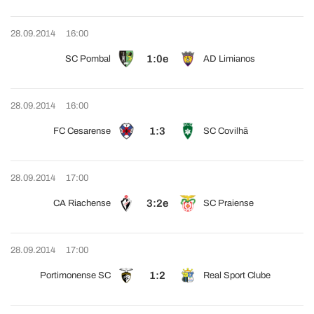
28.09.2014
16:00
1:0e
SC Pombal
AD Limianos
28.09.2014
16:00
1:3
FC Cesarense
SC Covilhã
28.09.2014
17:00
3:2e
CA Riachense
SC Praiense
28.09.2014
17:00
1:2
Portimonense SC
Real Sport Clube