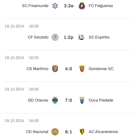
3:2e
SC Freamunde
FC Felgueiras
19.10.2014
16:00
1:2p
CF Serzedo
SC Espinho
19.10.2014
16:00
4:0
CS Marítimo
Gondomar SC
19.10.2014
16:00
7:0
GD Chaves
Cova Piedade
19.10.2014
16:00
6:1
CD Nacional
AC Alcanenense