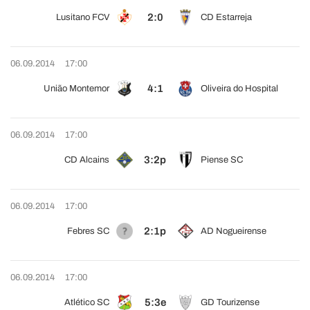
2:0
Lusitano FCV
CD Estarreja
06.09.2014
17:00
4:1
União Montemor
Oliveira do Hospital
06.09.2014
17:00
3:2p
CD Alcains
Piense SC
06.09.2014
17:00
2:1p
Febres SC
AD Nogueirense
06.09.2014
17:00
5:3e
Atlético SC
GD Tourizense