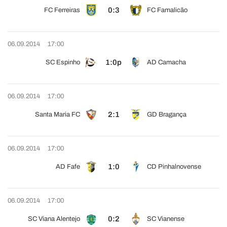
0:3
FC Ferreiras
FC Famalicão
06.09.2014
17:00
1:0p
SC Espinho
AD Camacha
06.09.2014
17:00
2:1
Santa Maria FC
GD Bragança
06.09.2014
17:00
1:0
AD Fafe
CD Pinhalnovense
06.09.2014
17:00
0:2
SC Viana Alentejo
SC Vianense