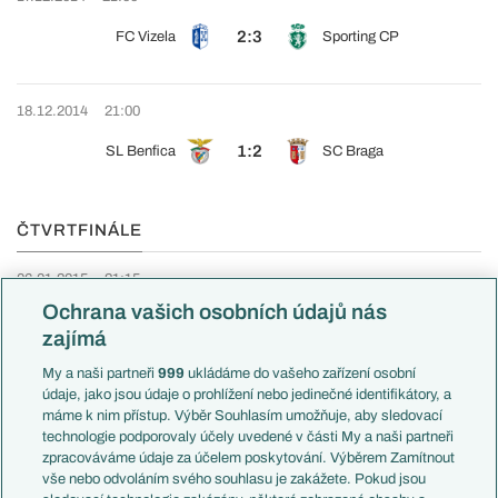
2:3
FC Vizela
Sporting CP
18.12.2014
21:00
1:2
SL Benfica
SC Braga
ČTVRTFINÁLE
06.01.2015
21:15
Ochrana vašich osobních údajů nás
5:2
Rio Ave FC
Gil Vicente FC
zajímá
My a naši partneři
999
ukládáme do vašeho zařízení osobní
07.01.2015
20:00
údaje, jako jsou údaje o prohlížení nebo jedinečné identifikátory, a
máme k nim přístup. Výběr Souhlasím umožňuje, aby sledovací
7:1
SC Braga
CF Os Belenenses
technologie podporovaly účely uvedené v části My a naši partneři
zpracováváme údaje za účelem poskytování. Výběrem Zamítnout
vše nebo odvoláním svého souhlasu je zakážete. Pokud jsou