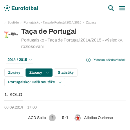
Soutěže
Portugalsko - Taça de Portugal 2014/2015
Zápasy
Taça de Portugal
Portugalsko - Taça de Portugal 2014/2015 - výsledky,
rozlosování
2014 / 2015
Přidat soutěž do záložek
Zprávy
Zápasy
Statistiky
Portugalsko: Další soutěže
1. KOLO
06.09.2014
17:00
0:1
ACD Soito
Atlético Ouriense