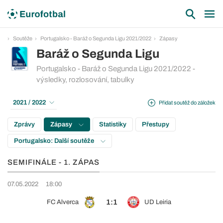
Soutěže
Portugalsko - Baráž o Segunda Ligu 2021/2022
Zápasy
Baráž o Segunda Ligu
Portugalsko - Baráž o Segunda Ligu 2021/2022 -
výsledky, rozlosování, tabulky
2021 / 2022
Přidat soutěž do záložek
Zprávy
Zápasy
Statistiky
Přestupy
Portugalsko: Další soutěže
SEMIFINÁLE - 1. ZÁPAS
07.05.2022
18:00
1:1
FC Alverca
UD Leiria