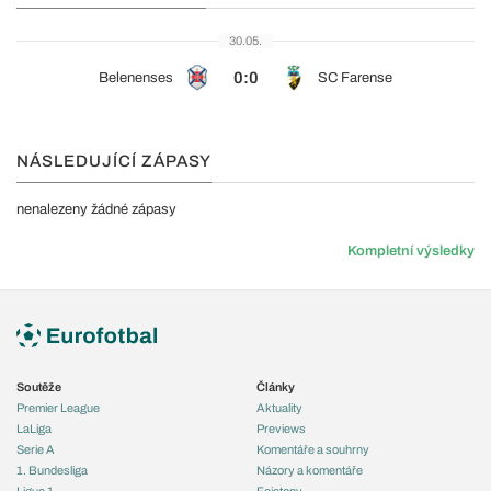
30.05.
0:0
Belenenses
SC Farense
NÁSLEDUJÍCÍ ZÁPASY
nenalezeny žádné zápasy
Kompletní výsledky
Soutěže
Články
Premier League
Aktuality
LaLiga
Previews
Serie A
Komentáře a souhrny
1. Bundesliga
Názory a komentáře
Ligue 1
Fejetony