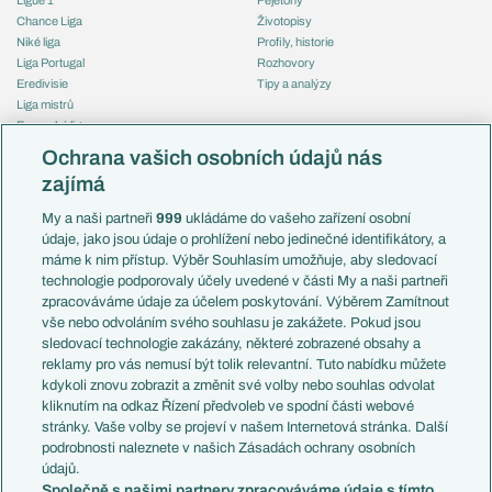
Chance Liga
Životopisy
Niké liga
Profily, historie
Liga Portugal
Rozhovory
Eredivisie
Tipy a analýzy
Liga mistrů
Evropská liga
Reprezentace
Konferenční liga
Česko
Ochrana vašich osobních údajů nás
Mistrovství světa
Slovensko
zajímá
Liga národů
Anglie
Francie
My a naši partneři
999
ukládáme do vašeho zařízení osobní
Témata
Itálie
údaje, jako jsou údaje o prohlížení nebo jedinečné identifikátory, a
Představení týmů MS
Německo
máme k nim přístup. Výběr Souhlasím umožňuje, aby sledovací
EuroSkauting
Španělsko
technologie podporovaly účely uvedené v části My a naši partneři
PL v kostce
Argentina
zpracováváme údaje za účelem poskytování. Výběrem Zamítnout
Evropské koeficienty
Brazílie
vše nebo odvoláním svého souhlasu je zakážete. Pokud jsou
Přestupy
sledovací technologie zakázány, některé zobrazené obsahy a
Přestupové spekulace
reklamy pro vás nemusí být tolik relevantní. Tuto nabídku můžete
Přestupy
Zranění
kdykoli znovu zobrazit a změnit své volby nebo souhlas odvolat
Zápasy
kliknutím na odkaz Řízení předvoleb ve spodní části webové
Livescore
stránky. Vaše volby se projeví v našem Internetová stránka. Další
Kluby
Tipovací soutěž
podrobnosti naleznete v našich Zásadách ochrany osobních
Arsenal FC
Fotbal TV
údajů.
Chelsea FC
Společně s našimi partnery zpracováváme údaje s tímto
Manchester United