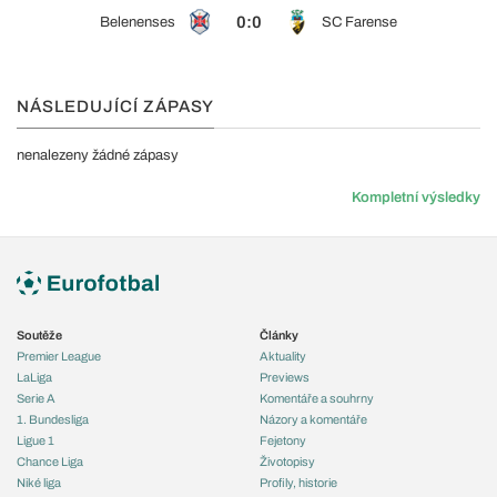
0:0
Belenenses
SC Farense
NÁSLEDUJÍCÍ ZÁPASY
nenalezeny žádné zápasy
Kompletní výsledky
Soutěže
Články
Premier League
Aktuality
LaLiga
Previews
Serie A
Komentáře a souhrny
1. Bundesliga
Názory a komentáře
Ligue 1
Fejetony
Chance Liga
Životopisy
Niké liga
Profily, historie