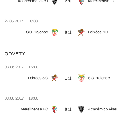
2:0
Académico Viseu
Merelinense FC
27.05.2017
18:00
0:1
SC Praiense
Leixões SC
ODVETY
03.06.2017
16:00
1:1
Leixões SC
SC Praiense
03.06.2017
18:00
0:1
Merelinense FC
Académico Viseu