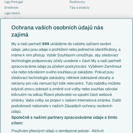
Liga Portugal
Rozhovory
Eredivisie
Tipy a analýzy
Liga mistrů
Evropská liga
Reprezentace
Konferenční liga
Česko
Ochrana vašich osobních údajů nás
Mistrovství světa
Slovensko
zajímá
Liga národů
Anglie
Francie
My a naši partneři
999
ukládáme do vašeho zařízení osobní
Témata
Itálie
údaje, jako jsou údaje o prohlížení nebo jedinečné identifikátory, a
Představení týmů MS
Německo
máme k nim přístup. Výběr Souhlasím umožňuje, aby sledovací
EuroSkauting
Španělsko
technologie podporovaly účely uvedené v části My a naši partneři
PL v kostce
Argentina
zpracováváme údaje za účelem poskytování. Výběrem Zamítnout
Evropské koeficienty
Brazílie
vše nebo odvoláním svého souhlasu je zakážete. Pokud jsou
Přestupy
sledovací technologie zakázány, některé zobrazené obsahy a
Přestupové spekulace
reklamy pro vás nemusí být tolik relevantní. Tuto nabídku můžete
Přestupy
Zranění
kdykoli znovu zobrazit a změnit své volby nebo souhlas odvolat
Zápasy
kliknutím na odkaz Řízení předvoleb ve spodní části webové
Livescore
stránky. Vaše volby se projeví v našem Internetová stránka. Další
Kluby
Tipovací soutěž
podrobnosti naleznete v našich Zásadách ochrany osobních
Arsenal FC
Fotbal TV
údajů.
Chelsea FC
Společně s našimi partnery zpracováváme údaje s tímto
Manchester United
cílem:
AC Milán
Juventus FC
Používání přesných údajů o zeměpisné poloze . Aktivní