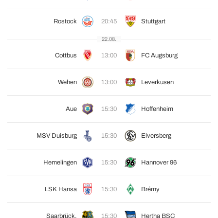
Rostock
20:45
Stuttgart
22.08.
Cottbus
13:00
FC Augsburg
Wehen
13:00
Leverkusen
Aue
15:30
Hoffenheim
MSV Duisburg
15:30
Elversberg
Hemelingen
15:30
Hannover 96
LSK Hansa
15:30
Brémy
Saarbrück.
15:30
Hertha BSC