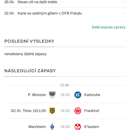
26.04.
Neuer cílí na další treble
22.04.
Kane se sedmým gólem v DFB Pokalu
Další expres zprávy
POSLEDNÍ VÝSLEDKY
nenalezeny žádné zápasy
NÁSLEDUJÍCÍ ZÁPASY
21.08.
P. Münster
18:00
Karlsruhe
SC St. Tönis 1911/20
18:00
Frankfurt
Mannheim
18:00
K'lautern