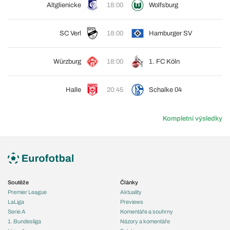
Altglienicke
18:00
Wolfsburg
SC Verl
18:00
Hamburger SV
Würzburg
18:00
1. FC Köln
Halle
20:45
Schalke 04
Kompletní výsledky
Soutěže
Články
Premier League
Aktuality
LaLiga
Previews
Serie A
Komentáře a souhrny
1. Bundesliga
Názory a komentáře