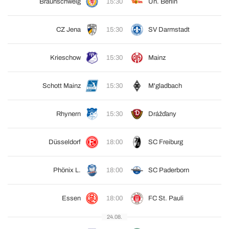
Braunschweig
15:30
Un. Berlín
CZ Jena
15:30
SV Darmstadt
Krieschow
15:30
Mainz
Schott Mainz
15:30
M'gladbach
Rhynern
15:30
Drážďany
Düsseldorf
18:00
SC Freiburg
Phönix L.
18:00
SC Paderborn
Essen
18:00
FC St. Pauli
24.08.