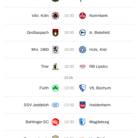
Vikt. Köln
15:30
Norimberk
Großaspach
18:00
A. Bielefeld
Mni. 1860
18:00
Hols. Kiel
Trier
18:00
RB Lipsko
23.08.
Fürth
13:00
VfL Bochum
SSV Jeddeloh
13:00
Heidenheim
Bahlinger SC
15:30
Magdeburg