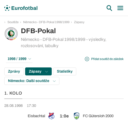
Soutěže
Německo - DFB-Pokal 1998/1999
Zápasy
DFB-Pokal
Německo - DFB-Pokal 1998/1999 - výsledky,
rozlosování, tabulky
1998 / 1999
Přidat soutěž do záložek
Zprávy
Zápasy
Statistiky
Německo: Další soutěže
1. KOLO
28.08.1998
17:30
1:0e
Eisbachtal
FC Gütersloh 2000