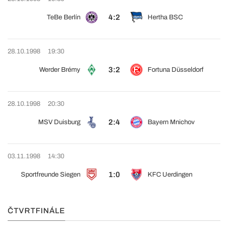
4:2
TeBe Berlín
Hertha BSC
28.10.1998
19:30
3:2
Werder Brémy
Fortuna Düsseldorf
28.10.1998
20:30
2:4
MSV Duisburg
Bayern Mnichov
03.11.1998
14:30
1:0
Sportfreunde Siegen
KFC Uerdingen
ČTVRTFINÁLE