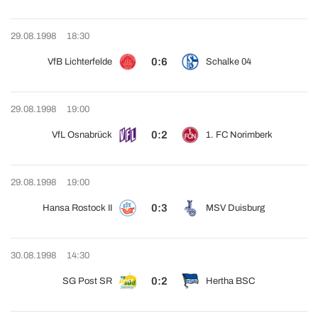
29.08.1998
18:30
0:6
VfB Lichterfelde
Schalke 04
29.08.1998
19:00
0:2
VfL Osnabrück
1. FC Norimberk
29.08.1998
19:00
0:3
Hansa Rostock II
MSV Duisburg
30.08.1998
14:30
0:2
SG Post SR
Hertha BSC