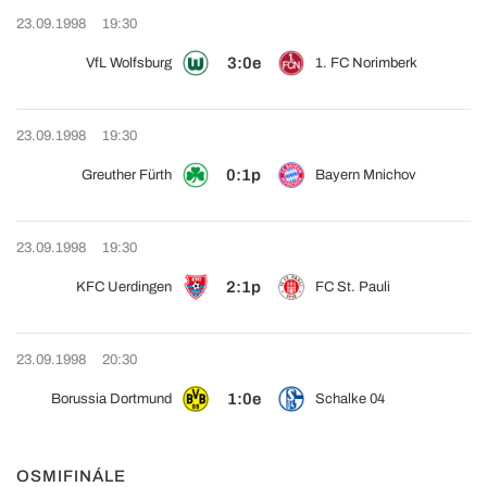
23.09.1998
19:30
3:0e
VfL Wolfsburg
1. FC Norimberk
23.09.1998
19:30
0:1p
Greuther Fürth
Bayern Mnichov
23.09.1998
19:30
2:1p
KFC Uerdingen
FC St. Pauli
23.09.1998
20:30
1:0e
Borussia Dortmund
Schalke 04
OSMIFINÁLE