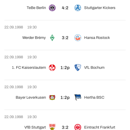
4:2
TeBe Berlín
Stuttgarter Kickers
22.09.1998
19:30
3:2
Werder Brémy
Hansa Rostock
22.09.1998
19:30
1:2p
1. FC Kaiserslautern
VfL Bochum
22.09.1998
19:30
1:2p
Bayer Leverkusen
Hertha BSC
22.09.1998
19:30
3:2
VfB Stuttgart
Eintracht Frankfurt