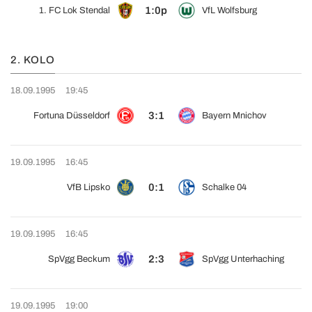
1:0p
1. FC Lok Stendal
VfL Wolfsburg
2. KOLO
18.09.1995
19:45
3:1
Fortuna Düsseldorf
Bayern Mnichov
19.09.1995
16:45
0:1
VfB Lipsko
Schalke 04
19.09.1995
16:45
2:3
SpVgg Beckum
SpVgg Unterhaching
19.09.1995
19:00