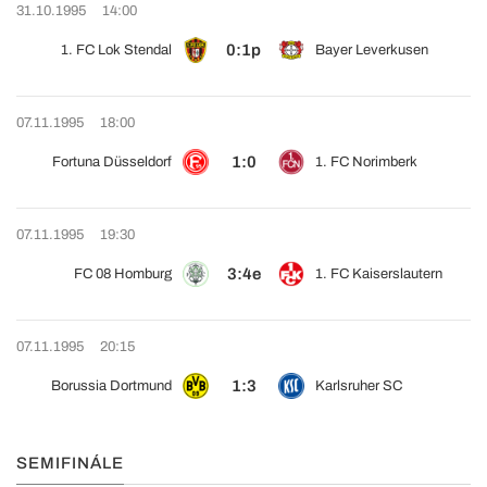
31.10.1995
14:00
0:1p
1. FC Lok Stendal
Bayer Leverkusen
07.11.1995
18:00
1:0
Fortuna Düsseldorf
1. FC Norimberk
07.11.1995
19:30
3:4e
FC 08 Homburg
1. FC Kaiserslautern
07.11.1995
20:15
1:3
Borussia Dortmund
Karlsruher SC
SEMIFINÁLE