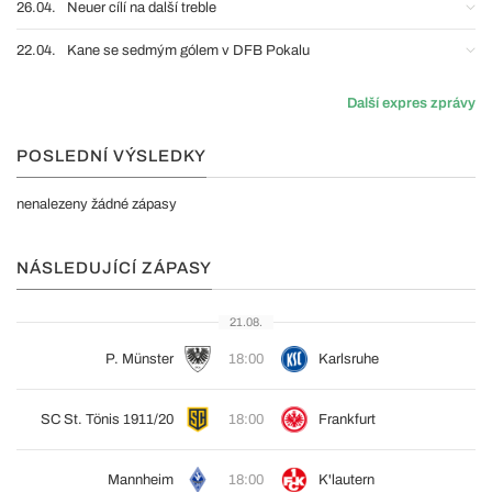
26.04.
Neuer cílí na další treble
22.04.
Kane se sedmým gólem v DFB Pokalu
Další expres zprávy
POSLEDNÍ VÝSLEDKY
nenalezeny žádné zápasy
NÁSLEDUJÍCÍ ZÁPASY
21.08.
P. Münster
18:00
Karlsruhe
SC St. Tönis 1911/20
18:00
Frankfurt
Mannheim
18:00
K'lautern