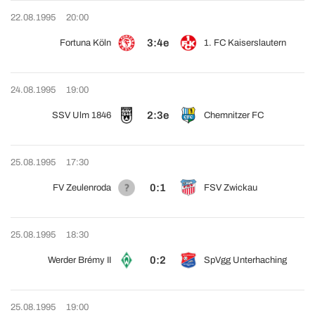
22.08.1995
20:00
3:4e
Fortuna Köln
1. FC Kaiserslautern
24.08.1995
19:00
2:3e
SSV Ulm 1846
Chemnitzer FC
25.08.1995
17:30
0:1
FV Zeulenroda
FSV Zwickau
25.08.1995
18:30
0:2
Werder Brémy II
SpVgg Unterhaching
25.08.1995
19:00