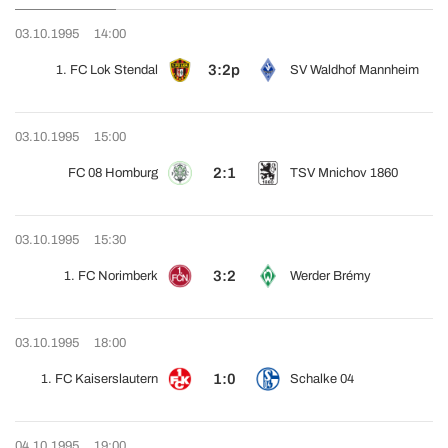
03.10.1995
14:00
3:2p
1. FC Lok Stendal
SV Waldhof Mannheim
03.10.1995
15:00
2:1
FC 08 Homburg
TSV Mnichov 1860
03.10.1995
15:30
3:2
1. FC Norimberk
Werder Brémy
03.10.1995
18:00
1:0
1. FC Kaiserslautern
Schalke 04
04.10.1995
19:00