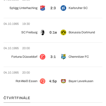
2:3
SpVgg Unterhaching
Karlsruher SC
04.10.1995
19:30
0:1e
SC Freiburg
Borussia Dortmund
04.10.1995
20:00
3:1
Fortuna Düsseldorf
Chemnitzer FC
04.10.1995
20:00
4:5p
Rot-Weiß Essen
Bayer Leverkusen
ČTVRTFINÁLE