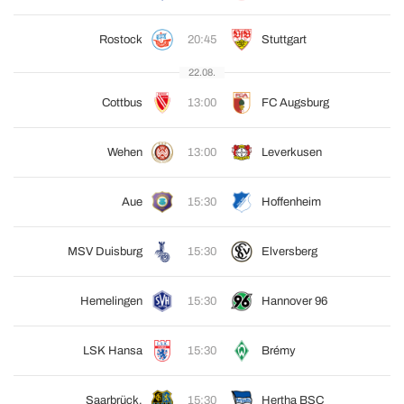
Rostock
20:45
Stuttgart
22.08.
Cottbus
13:00
FC Augsburg
Wehen
13:00
Leverkusen
Aue
15:30
Hoffenheim
MSV Duisburg
15:30
Elversberg
Hemelingen
15:30
Hannover 96
LSK Hansa
15:30
Brémy
Saarbrück.
15:30
Hertha BSC