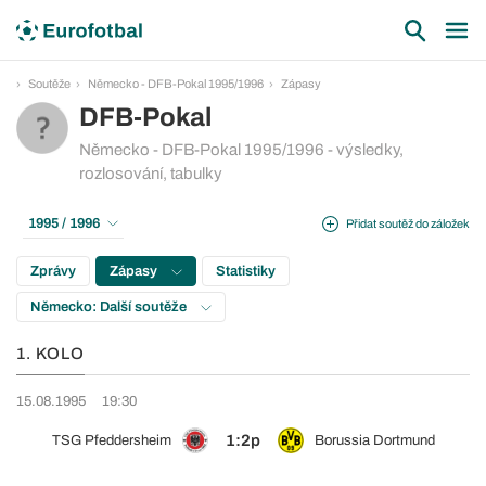
Soutěže
Německo - DFB-Pokal 1995/1996
Zápasy
DFB-Pokal
Německo - DFB-Pokal 1995/1996 - výsledky,
rozlosování, tabulky
1995 / 1996
Přidat soutěž do záložek
Zprávy
Zápasy
Statistiky
Německo: Další soutěže
1. KOLO
15.08.1995
19:30
1:2p
TSG Pfeddersheim
Borussia Dortmund