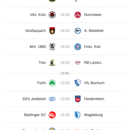
Vikt. Köln
15:30
Norimberk
Großaspach
18:00
A. Bielefeld
Mni. 1860
18:00
Hols. Kiel
Trier
18:00
RB Lipsko
23.08.
Fürth
13:00
VfL Bochum
SSV Jeddeloh
13:00
Heidenheim
Bahlinger SC
15:30
Magdeburg