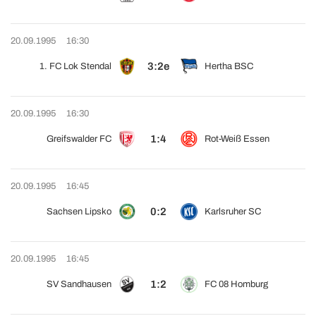
20.09.1995
16:30
3:2e
1. FC Lok Stendal
Hertha BSC
20.09.1995
16:30
1:4
Greifswalder FC
Rot-Weiß Essen
20.09.1995
16:45
0:2
Sachsen Lipsko
Karlsruher SC
20.09.1995
16:45
1:2
SV Sandhausen
FC 08 Homburg