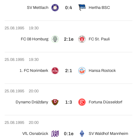
0:4
SV Mettlach
Hertha BSC
25.08.1995
19:30
2:1e
FC 08 Homburg
FC St. Pauli
25.08.1995
19:30
2:1
1. FC Norimberk
Hansa Rostock
25.08.1995
20:00
1:3
Dynamo Drážďany
Fortuna Düsseldorf
25.08.1995
20:00
0:1e
VfL Osnabrück
SV Waldhof Mannheim