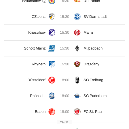
Braunschweig
15:30
Un. Berlín
CZ Jena
15:30
SV Darmstadt
Krieschow
15:30
Mainz
Schott Mainz
15:30
M'gladbach
Rhynern
15:30
Drážďany
Düsseldorf
18:00
SC Freiburg
Phönix L.
18:00
SC Paderborn
Essen
18:00
FC St. Pauli
24.08.