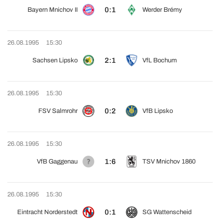
0:1
Bayern Mnichov II
Werder Brémy
26.08.1995
15:30
2:1
Sachsen Lipsko
VfL Bochum
26.08.1995
15:30
0:2
FSV Salmrohr
VfB Lipsko
26.08.1995
15:30
1:6
VfB Gaggenau
TSV Mnichov 1860
26.08.1995
15:30
0:1
Eintracht Norderstedt
SG Wattenscheid