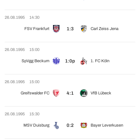
26.08.1995
14:30
1:3
FSV Frankfurt
Carl Zeiss Jena
26.08.1995
15:00
1:0p
SpVgg Beckum
1. FC Köln
26.08.1995
15:00
4:1
Greifswalder FC
VfB Lübeck
26.08.1995
15:30
0:2
MSV Duisburg
Bayer Leverkusen