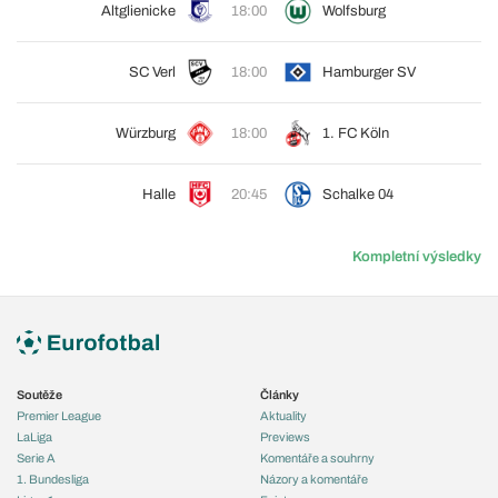
Altglienicke
18:00
Wolfsburg
SC Verl
18:00
Hamburger SV
Würzburg
18:00
1. FC Köln
Halle
20:45
Schalke 04
Kompletní výsledky
Soutěže
Články
Premier League
Aktuality
LaLiga
Previews
Serie A
Komentáře a souhrny
1. Bundesliga
Názory a komentáře