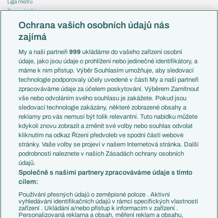
Liga mistrů
Evropská liga
Reprezentace
Konferenční liga
Česko
Ochrana vašich osobních údajů nás
Mistrovství světa
Slovensko
zajímá
Liga národů
Anglie
Francie
My a naši partneři
999
ukládáme do vašeho zařízení osobní
Témata
Itálie
údaje, jako jsou údaje o prohlížení nebo jedinečné identifikátory, a
Představení týmů MS
Německo
máme k nim přístup. Výběr Souhlasím umožňuje, aby sledovací
EuroSkauting
Španělsko
technologie podporovaly účely uvedené v části My a naši partneři
PL v kostce
Argentina
zpracováváme údaje za účelem poskytování. Výběrem Zamítnout
Evropské koeficienty
Brazílie
vše nebo odvoláním svého souhlasu je zakážete. Pokud jsou
Přestupy
sledovací technologie zakázány, některé zobrazené obsahy a
Přestupové spekulace
reklamy pro vás nemusí být tolik relevantní. Tuto nabídku můžete
Přestupy
Zranění
kdykoli znovu zobrazit a změnit své volby nebo souhlas odvolat
Zápasy
kliknutím na odkaz Řízení předvoleb ve spodní části webové
Livescore
stránky. Vaše volby se projeví v našem Internetová stránka. Další
Kluby
Tipovací soutěž
podrobnosti naleznete v našich Zásadách ochrany osobních
Arsenal FC
Fotbal TV
údajů.
Chelsea FC
Společně s našimi partnery zpracováváme údaje s tímto
Manchester United
cílem:
AC Milán
Juventus FC
Používání přesných údajů o zeměpisné poloze . Aktivní
Bayern Mnichov
vyhledávání identifikačních údajů v rámci specifických vlastností
zařízení . Ukládání a/nebo přístup k informacím v zařízení .
FC Barcelona
Personalizovaná reklama a obsah, měření reklam a obsahu,