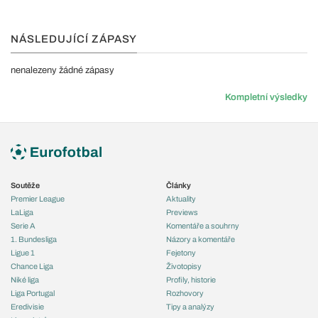
NÁSLEDUJÍCÍ ZÁPASY
nenalezeny žádné zápasy
Kompletní výsledky
Soutěže
Články
Premier League
Aktuality
LaLiga
Previews
Serie A
Komentáře a souhrny
1. Bundesliga
Názory a komentáře
Ligue 1
Fejetony
Chance Liga
Životopisy
Niké liga
Profily, historie
Liga Portugal
Rozhovory
Eredivisie
Tipy a analýzy