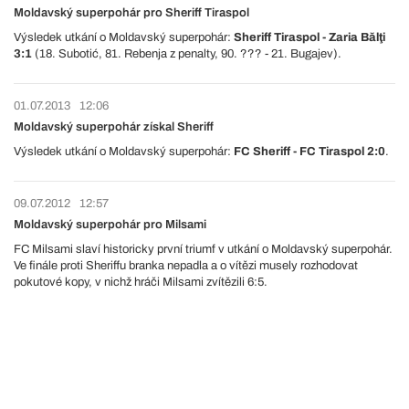
Moldavský superpohár pro Sheriff Tiraspol
Výsledek utkání o Moldavský superpohár:
Sheriff Tiraspol - Zaria Bălţi
3:1
(18. Subotić, 81. Rebenja z penalty, 90. ??? - 21. Bugajev).
01.07.2013
12:06
Moldavský superpohár získal Sheriff
Výsledek utkání o Moldavský superpohár:
FC Sheriff - FC Tiraspol 2:0
.
09.07.2012
12:57
Moldavský superpohár pro Milsami
FC Milsami slaví historicky první triumf v utkání o Moldavský superpohár.
Ve finále proti Sheriffu branka nepadla a o vítězi musely rozhodovat
pokutové kopy, v nichž hráči Milsami zvítězili 6:5.