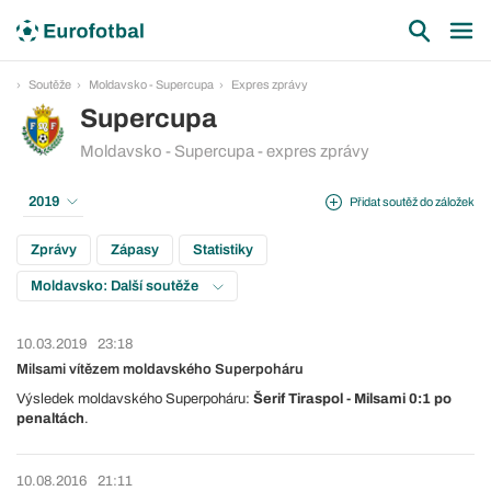
Soutěže
Moldavsko - Supercupa
Expres zprávy
Supercupa
Moldavsko - Supercupa - expres zprávy
2019
Přidat soutěž do záložek
Zprávy
Zápasy
Statistiky
Moldavsko: Další soutěže
10.03.2019
23:18
Milsami vítězem moldavského Superpoháru
Výsledek moldavského Superpoháru:
Šerif Tiraspol - Milsami 0:1 po
penaltách
.
10.08.2016
21:11