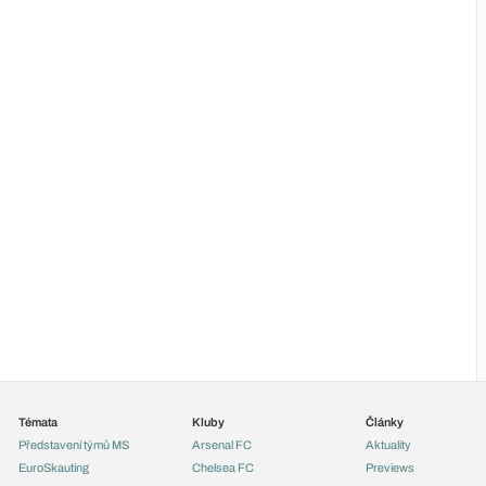
Témata
Kluby
Články
Představení týmů MS
Arsenal FC
Aktuality
EuroSkauting
Chelsea FC
Previews