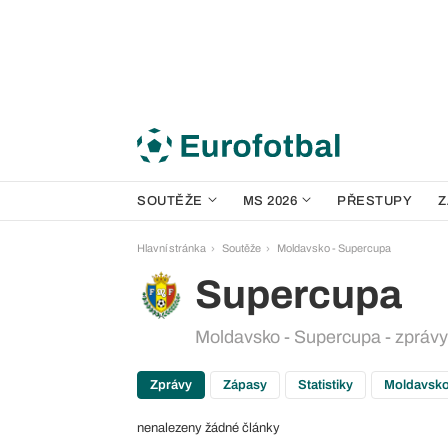
SOUTĚŽE
MS 2026
PŘESTUPY
Z
Hlavní stránka
Soutěže
Moldavsko - Supercupa
Supercupa
Moldavsko - Supercupa - zprávy
Zprávy
Zápasy
Statistiky
Moldavsko
nenalezeny žádné články