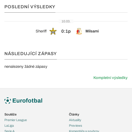
POSLEDNÍ VÝSLEDKY
10.03.
0:1p
Sheriff
Milsami
NÁSLEDUJÍCÍ ZÁPASY
nenalezeny žádné zápasy
Kompletní výsledky
Soutěže
Články
Premier League
Aktuality
LaLiga
Previews
Serie A
Komentáře a souhrny