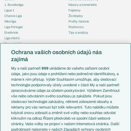
1. Bundesliga
Názory a komentáře
Ligue 1
Fejetony
Chance Liga
Životopisy
Niké liga
Profily, historie
Liga Portugal
Rozhovory
Eredivisie
Tipy a analýzy
Liga mistrů
Evropská liga
Reprezentace
Konferenční liga
Česko
Ochrana vašich osobních údajů nás
Mistrovství světa
Slovensko
zajímá
Liga národů
Anglie
Francie
My a naši partneři
999
ukládáme do vašeho zařízení osobní
Témata
Itálie
údaje, jako jsou údaje o prohlížení nebo jedinečné identifikátory, a
Představení týmů MS
Německo
máme k nim přístup. Výběr Souhlasím umožňuje, aby sledovací
EuroSkauting
Španělsko
technologie podporovaly účely uvedené v části My a naši partneři
PL v kostce
Argentina
zpracováváme údaje za účelem poskytování. Výběrem Zamítnout
Evropské koeficienty
Brazílie
vše nebo odvoláním svého souhlasu je zakážete. Pokud jsou
Přestupy
sledovací technologie zakázány, některé zobrazené obsahy a
Přestupové spekulace
reklamy pro vás nemusí být tolik relevantní. Tuto nabídku můžete
Přestupy
Zranění
kdykoli znovu zobrazit a změnit své volby nebo souhlas odvolat
Zápasy
kliknutím na odkaz Řízení předvoleb ve spodní části webové
Livescore
stránky. Vaše volby se projeví v našem Internetová stránka. Další
Kluby
Tipovací soutěž
podrobnosti naleznete v našich Zásadách ochrany osobních
Arsenal FC