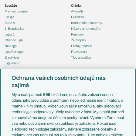
Soutěže
Články
Premier League
Aktuality
LaLiga
Previews
Serie A
Komentáře a souhrny
1. Bundesliga
Názory a komentáře
Ligue 1
Fejetony
Chance Liga
Životopisy
Niké liga
Profily, historie
Liga Portugal
Rozhovory
Eredivisie
Tipy a analýzy
Liga mistrů
Evropská liga
Reprezentace
Konferenční liga
Česko
Ochrana vašich osobních údajů nás
Mistrovství světa
Slovensko
zajímá
Liga národů
Anglie
Francie
My a naši partneři
999
ukládáme do vašeho zařízení osobní
Témata
Itálie
údaje, jako jsou údaje o prohlížení nebo jedinečné identifikátory, a
Představení týmů MS
Německo
máme k nim přístup. Výběr Souhlasím umožňuje, aby sledovací
EuroSkauting
Španělsko
technologie podporovaly účely uvedené v části My a naši partneři
PL v kostce
Argentina
zpracováváme údaje za účelem poskytování. Výběrem Zamítnout
Evropské koeficienty
Brazílie
vše nebo odvoláním svého souhlasu je zakážete. Pokud jsou
Přestupy
sledovací technologie zakázány, některé zobrazené obsahy a
Přestupové spekulace
reklamy pro vás nemusí být tolik relevantní. Tuto nabídku můžete
Přestupy