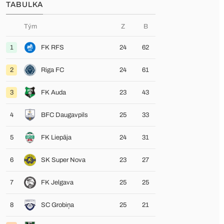
TABULKA
Tým
Z
B
1
FK RFS
24
62
2
Riga FC
24
61
3
FK Auda
23
43
4
BFC Daugavpils
25
33
5
FK Liepāja
24
31
6
SK Super Nova
23
27
7
FK Jelgava
25
25
8
SC Grobiņa
25
21