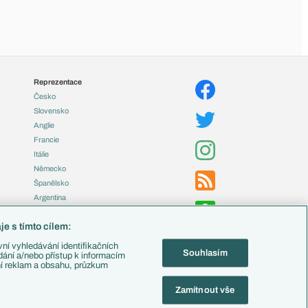
Reprezentace
Česko
Slovensko
Anglie
Francie
Itálie
Německo
Španělsko
Argentina
Brazílie
e s tímto cílem:
Přestupy
ní vyhledávání identifikačních
Souhlasím
Zápasy
ádání a/nebo přístup k informacím
ní reklam a obsahu, průzkum
Livescore
Tipovací soutěž
Zamítnout vše
Fotbal TV