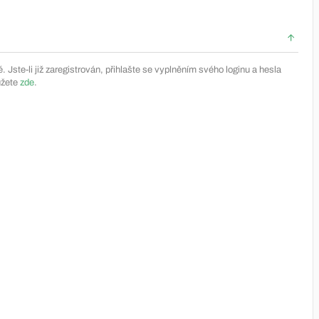
Jste-li již zaregistrován, přihlašte se vyplněním svého loginu a hesla
ůžete
zde
.