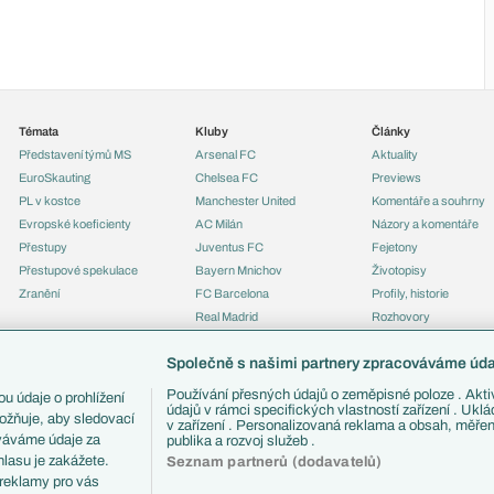
Témata
Kluby
Články
Představení týmů MS
Arsenal FC
Aktuality
EuroSkauting
Chelsea FC
Previews
PL v kostce
Manchester United
Komentáře a souhrny
Evropské koeficienty
AC Milán
Názory a komentáře
Přestupy
Juventus FC
Fejetony
Přestupové spekulace
Bayern Mnichov
Životopisy
Zranění
FC Barcelona
Profily, historie
Real Madrid
Rozhovory
Tipy a analýzy
Společně s našimi partnery zpracováváme údaj
Používání přesných údajů o zeměpisné poloze . Aktiv
u údaje o prohlížení
údajů v rámci specifických vlastností zařízení . Ukl
ožňuje, aby sledovací
v zařízení . Personalizovaná reklama a obsah, měře
ováváme údaje za
publika a rozvoj služeb .
lasu je zakážete.
Seznam partnerů (dodavatelů)
 reklamy pro vás