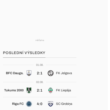
POSLEDNÍ VÝSLEDKY
01.08.
2:1
BFC Dauga.
FK Jelgava
02.08.
2:1
Tukums 2000
FK Liepāja
4:0
Riga FC
SC Grobiņa