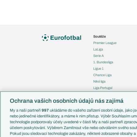
Soutěže
Premier League
LaLiga
Serie A
1. Bundesliga
Ligue 1
Chance Liga
Niké liga
Liga Portugal
Eredivisie
Ochrana vašich osobních údajů nás zajímá
Liga mistrů
Evropská liga
My a naši partneři
997
ukládáme do vašeho zařízení osobní údaje, jako jso
Konferenční liga
nebo jedinečné identifikátory, a máme k nim přístup. Výběr Souhlasím um
Mistrovství světa
technologie podporovaly účely uvedené v části My a naši partneři zprac
Liga národů
účelem poskytování. Výběrem Zamítnout vše nebo odvoláním svého souh
Pokud jsou sledovací technologie zakázány, některé zobrazené obsahy a