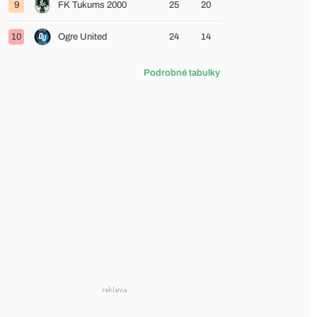
9
FK Tukums 2000
25
20
10
Ogre United
24
14
Podrobné tabulky