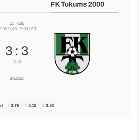
FK Tukums 2000
13. kolo
5.05.2026 17:00 CET
3 : 3
(2:2)
Stadión:
rt
2.79
3.12
2.33
1
0
2