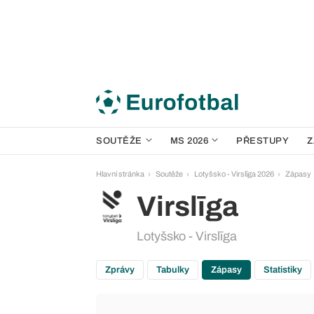
SOUTĚŽE
MS 2026
PŘESTUPY
Z
Hlavní stránka
Soutěže
Lotyšsko - Virslīga 2026
Zápasy
Virslīga
Lotyšsko - Virslīga
Zprávy
Tabulky
Zápasy
Statistiky