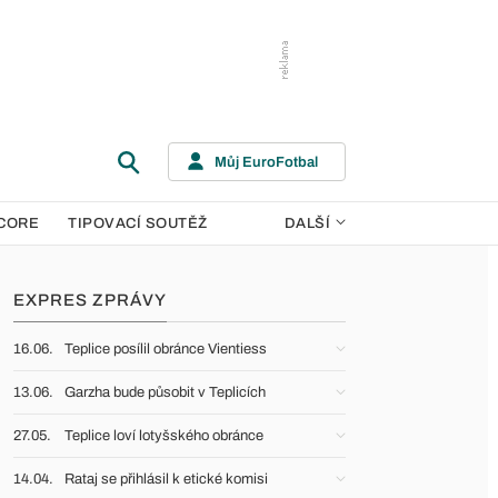
Můj EuroFotbal
CORE
TIPOVACÍ SOUTĚŽ
DALŠÍ
EXPRES ZPRÁVY
16.06.
Teplice posílil obránce Vientiess
13.06.
Garzha bude působit v Teplicích
27.05.
Teplice loví lotyšského obránce
14.04.
Rataj se přihlásil k etické komisi