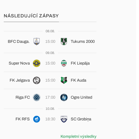
NÁSLEDUJÍCÍ ZÁPASY
08.08.
BFC Dauga.
15:00
Tukums 2000
09.08.
Super Nova
15:00
FK Liepāja
FK Jelgava
15:00
FK Auda
Riga FC
17:00
Ogre United
10.08.
FK RFS
18:30
SC Grobiņa
Kompletní výsledky