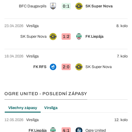
0:1
BFC Daugavpils
SK Super Nova
23.04.2026
Virslīga
8. kolo
1:2
SK Super Nova
FK Liepāja
18.04.2026
Virslīga
7. kolo
2:0
FK RFS
SK Super Nova
OGRE UNITED - POSLEDNÍ ZÁPASY
Všechny zápasy
Virslīga
12.05.2026
Virslīga
12. kolo
4:1
FK Liepāja
Ogre United