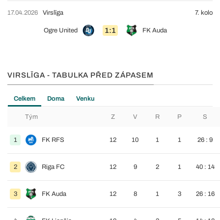
17.04.2026
Virslīga
7. kolo
1:1
Ogre United
FK Auda
VIRSLĪGA - TABULKA PŘED ZÁPASEM
Celkem
Doma
Venku
Tým
Z
V
R
P
S
1
FK RFS
12
10
1
1
26 : 9
2
Riga FC
12
9
2
1
40 : 14
3
FK Auda
12
8
1
3
26 : 16