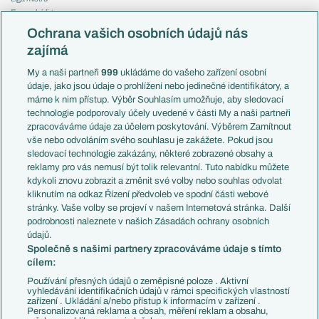
Evropská liga
Reprezentace
Konferenční liga
Česko
Ochrana vašich osobních údajů nás
Mistrovství světa
Slovensko
zajímá
Liga národů
Anglie
Francie
My a naši partneři
999
ukládáme do vašeho zařízení osobní
Témata
Itálie
údaje, jako jsou údaje o prohlížení nebo jedinečné identifikátory, a
Představení týmů MS
Německo
máme k nim přístup. Výběr Souhlasím umožňuje, aby sledovací
EuroSkauting
Španělsko
technologie podporovaly účely uvedené v části My a naši partneři
PL v kostce
Argentina
zpracováváme údaje za účelem poskytování. Výběrem Zamítnout
Evropské koeficienty
Brazílie
vše nebo odvoláním svého souhlasu je zakážete. Pokud jsou
Přestupy
sledovací technologie zakázány, některé zobrazené obsahy a
Přestupové spekulace
reklamy pro vás nemusí být tolik relevantní. Tuto nabídku můžete
Přestupy
Zranění
kdykoli znovu zobrazit a změnit své volby nebo souhlas odvolat
Zápasy
kliknutím na odkaz Řízení předvoleb ve spodní části webové
Livescore
stránky. Vaše volby se projeví v našem Internetová stránka. Další
Kluby
Tipovací soutěž
podrobnosti naleznete v našich Zásadách ochrany osobních
Arsenal FC
Fotbal TV
údajů.
Chelsea FC
Společně s našimi partnery zpracováváme údaje s tímto
Manchester United
cílem:
AC Milán
Juventus FC
Používání přesných údajů o zeměpisné poloze . Aktivní
Bayern Mnichov
vyhledávání identifikačních údajů v rámci specifických vlastností
zařízení . Ukládání a/nebo přístup k informacím v zařízení .
FC Barcelona
Personalizovaná reklama a obsah, měření reklam a obsahu,
Real Madrid