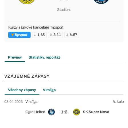
Stadión:
Kurzy sázkové kanceláře Tipsport
1.65
3.41
4.57
1
0
2
Preview
Statistiky, reportáž
VZÁJEMNÉ ZÁPASY
Všechny zápasy
Virslīga
03.04.2026
Virslīga
4. kolo
1:2
Ogre United
SK Super Nova