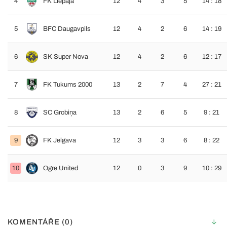
4
FK Liepāja
12
4
3
5
14 : 18
5
BFC Daugavpils
12
4
2
6
14 : 19
6
SK Super Nova
12
4
2
6
12 : 17
7
FK Tukums 2000
13
2
7
4
27 : 21
8
SC Grobiņa
13
2
6
5
9 : 21
9
FK Jelgava
12
3
3
6
8 : 22
10
Ogre United
12
0
3
9
10 : 29
KOMENTÁŘE (0)