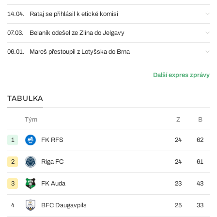
14.04.
Rataj se přihlásil k etické komisi
07.03.
Belaník odešel ze Zlína do Jelgavy
06.01.
Mareš přestoupil z Lotyšska do Brna
Další expres zprávy
TABULKA
Tým
Z
B
1
FK RFS
24
62
2
Riga FC
24
61
3
FK Auda
23
43
4
BFC Daugavpils
25
33