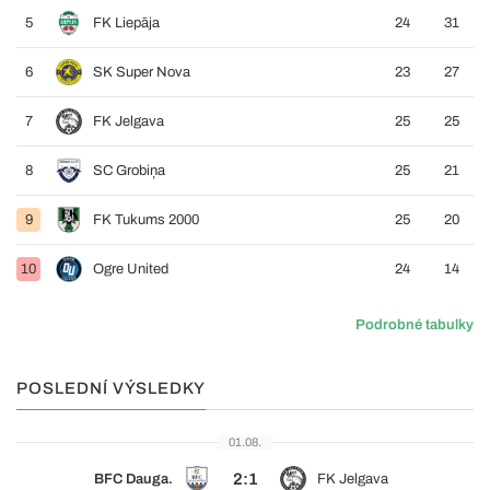
5
FK Liepāja
24
31
6
SK Super Nova
23
27
7
FK Jelgava
25
25
8
SC Grobiņa
25
21
9
FK Tukums 2000
25
20
10
Ogre United
24
14
Podrobné tabulky
POSLEDNÍ VÝSLEDKY
01.08.
2:1
BFC Dauga.
FK Jelgava