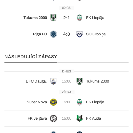
02.08.
2:1
Tukums 2000
FK Liepāja
4:0
Riga FC
SC Grobiņa
NÁSLEDUJÍCÍ ZÁPASY
DNES
BFC Dauga.
15:00
Tukums 2000
ZÍTRA
Super Nova
15:00
FK Liepāja
FK Jelgava
15:00
FK Auda