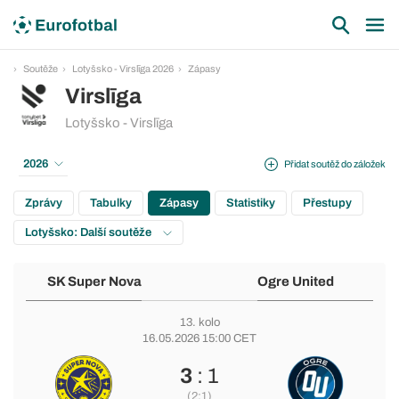
Soutěže
Lotyšsko - Virslīga 2026
Zápasy
Virslīga
Lotyšsko - Virslīga
2026
Přidat soutěž do záložek
Zprávy
Tabulky
Zápasy
Statistiky
Přestupy
Lotyšsko: Další soutěže
SK Super Nova
Ogre United
13. kolo
16.05.2026 15:00 CET
3
: 1
(2:1)