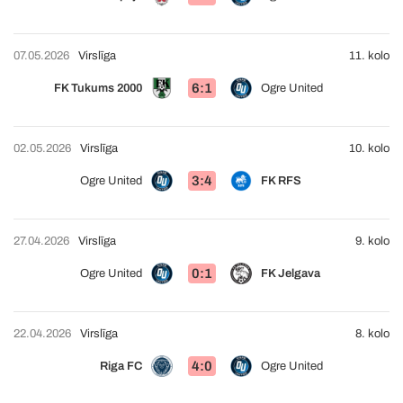
07.05.2026
Virslīga
11. kolo
6:1
FK Tukums 2000
Ogre United
02.05.2026
Virslīga
10. kolo
3:4
Ogre United
FK RFS
27.04.2026
Virslīga
9. kolo
0:1
Ogre United
FK Jelgava
22.04.2026
Virslīga
8. kolo
4:0
Riga FC
Ogre United