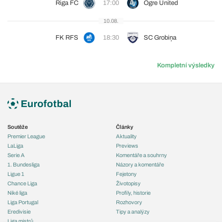
Riga FC
17:00
Ogre United
10.08.
FK RFS
18:30
SC Grobiņa
Kompletní výsledky
Soutěže
Články
Premier League
Aktuality
LaLiga
Previews
Serie A
Komentáře a souhrny
1. Bundesliga
Názory a komentáře
Ligue 1
Fejetony
Chance Liga
Životopisy
Niké liga
Profily, historie
Liga Portugal
Rozhovory
Eredivisie
Tipy a analýzy
Liga mistrů