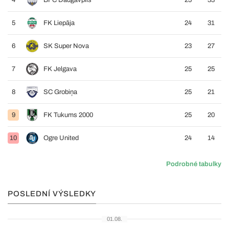
4
BFC Daugavpils
25
33
5
FK Liepāja
24
31
6
SK Super Nova
23
27
7
FK Jelgava
25
25
8
SC Grobiņa
25
21
9
FK Tukums 2000
25
20
10
Ogre United
24
14
Podrobné tabulky
POSLEDNÍ VÝSLEDKY
01.08.