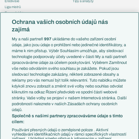
Eredivisie
Tipy a analýzy
Liga mistrů
Evropská liga
Reprezentace
Konferenční liga
Česko
Ochrana vašich osobních údajů nás
Mistrovství světa
Slovensko
zajímá
Liga národů
Anglie
Francie
My a naši partneři
997
ukládáme do vašeho zařízení osobní
Témata
Itálie
údaje, jako jsou údaje o prohlížení nebo jedinečné identifikátory, a
Představení týmů MS
Německo
máme k nim přístup. Výběr Souhlasím umožňuje, aby sledovací
EuroSkauting
Španělsko
technologie podporovaly účely uvedené v části My a naši partneři
PL v kostce
Argentina
zpracováváme údaje za účelem poskytování. Výběrem Zamítnout
Evropské koeficienty
Brazílie
vše nebo odvoláním svého souhlasu je zakážete. Pokud jsou
Přestupy
sledovací technologie zakázány, některé zobrazené obsahy a
Přestupové spekulace
reklamy pro vás nemusí být tolik relevantní. Tuto nabídku můžete
Přestupy
Zranění
kdykoli znovu zobrazit a změnit své volby nebo souhlas odvolat
Zápasy
kliknutím na odkaz Řízení předvoleb ve spodní části webové
Livescore
stránky. Vaše volby se projeví v našem Internetová stránka. Další
Kluby
Tipovací soutěž
podrobnosti naleznete v našich Zásadách ochrany osobních
Arsenal FC
Fotbal TV
údajů.
Chelsea FC
Společně s našimi partnery zpracováváme údaje s tímto
Manchester United
cílem:
AC Milán
Juventus FC
Používání přesných údajů o zeměpisné poloze . Aktivní
Bayern Mnichov
vyhledávání identifikačních údajů v rámci specifických vlastností
zařízení . Ukládání a/nebo přístup k informacím v zařízení .