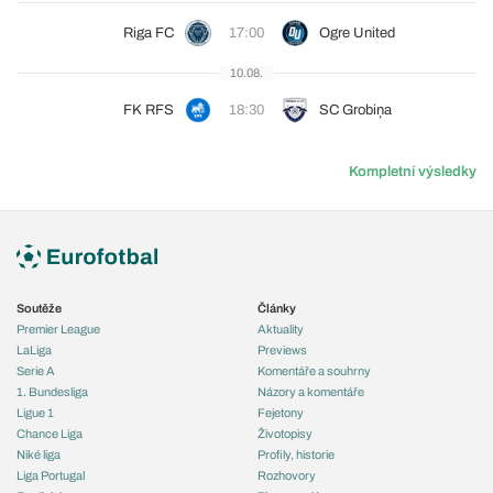
Riga FC
17:00
Ogre United
10.08.
FK RFS
18:30
SC Grobiņa
Kompletní výsledky
Soutěže
Články
Premier League
Aktuality
LaLiga
Previews
Serie A
Komentáře a souhrny
1. Bundesliga
Názory a komentáře
Ligue 1
Fejetony
Chance Liga
Životopisy
Niké liga
Profily, historie
Liga Portugal
Rozhovory