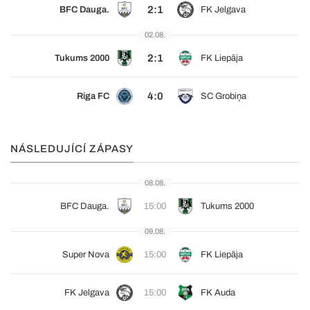
2:1
BFC Dauga.
FK Jelgava
02.08.
2:1
Tukums 2000
FK Liepāja
4:0
Riga FC
SC Grobiņa
NÁSLEDUJÍCÍ ZÁPASY
08.08.
BFC Dauga.
15:00
Tukums 2000
09.08.
Super Nova
15:00
FK Liepāja
FK Jelgava
15:00
FK Auda