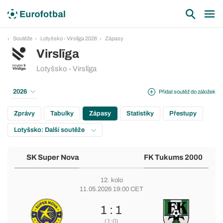
Soutěže
Lotyšsko - Virslīga 2026
Zápasy
Virslīga
Lotyšsko - Virslīga
2026
Přidat soutěž do záložek
Zprávy
Tabulky
Zápasy
Statistiky
Přestupy
Lotyšsko: Další soutěže
SK Super Nova
FK Tukums 2000
12. kolo
11.05.2026 19:00 CET
1 : 1
(1:0)