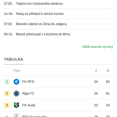
27.05.
Teplice loví lotyšského obránce
14.04.
Rataj se přihlásil k etické komisi
07.03.
Belaník odešel ze Zlína do Jelgavy
06.01.
Mareš přestoupil z Lotyšska do Brna
Další expres zprávy
TABULKA
Tým
Z
B
1
FK RFS
24
62
2
Riga FC
24
61
3
FK Auda
23
43