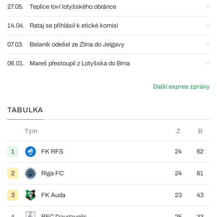
27.05.
Teplice loví lotyšského obránce
14.04.
Rataj se přihlásil k etické komisi
07.03.
Belaník odešel ze Zlína do Jelgavy
06.01.
Mareš přestoupil z Lotyšska do Brna
Další expres zprávy
TABULKA
Tým
Z
B
1
FK RFS
24
62
2
Riga FC
24
61
3
FK Auda
23
43