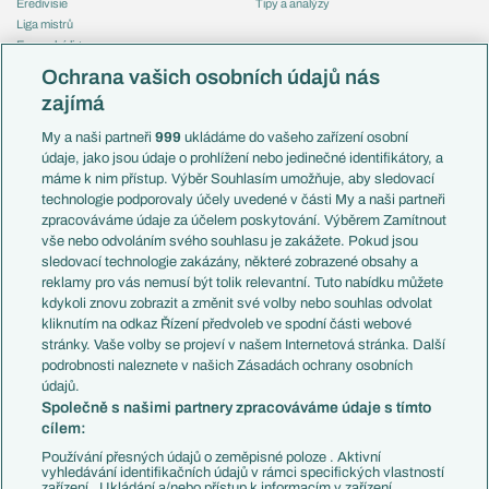
Eredivisie
Tipy a analýzy
Liga mistrů
Evropská liga
Reprezentace
Konferenční liga
Česko
Ochrana vašich osobních údajů nás
Mistrovství světa
Slovensko
zajímá
Liga národů
Anglie
Francie
My a naši partneři
999
ukládáme do vašeho zařízení osobní
Témata
Itálie
údaje, jako jsou údaje o prohlížení nebo jedinečné identifikátory, a
Představení týmů MS
Německo
máme k nim přístup. Výběr Souhlasím umožňuje, aby sledovací
EuroSkauting
Španělsko
technologie podporovaly účely uvedené v části My a naši partneři
PL v kostce
Argentina
zpracováváme údaje za účelem poskytování. Výběrem Zamítnout
Evropské koeficienty
Brazílie
vše nebo odvoláním svého souhlasu je zakážete. Pokud jsou
Přestupy
sledovací technologie zakázány, některé zobrazené obsahy a
Přestupové spekulace
reklamy pro vás nemusí být tolik relevantní. Tuto nabídku můžete
Přestupy
Zranění
kdykoli znovu zobrazit a změnit své volby nebo souhlas odvolat
Zápasy
kliknutím na odkaz Řízení předvoleb ve spodní části webové
Livescore
stránky. Vaše volby se projeví v našem Internetová stránka. Další
Kluby
Tipovací soutěž
podrobnosti naleznete v našich Zásadách ochrany osobních
Arsenal FC
Fotbal TV
údajů.
Chelsea FC
Společně s našimi partnery zpracováváme údaje s tímto
Manchester United
cílem:
AC Milán
Juventus FC
Používání přesných údajů o zeměpisné poloze . Aktivní
Bayern Mnichov
vyhledávání identifikačních údajů v rámci specifických vlastností
zařízení . Ukládání a/nebo přístup k informacím v zařízení .