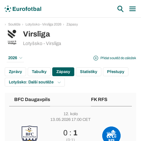
Soutěže
Lotyšsko - Virslīga 2026
Zápasy
Virslīga
Lotyšsko - Virslīga
2026
Přidat soutěž do záložek
Zprávy
Tabulky
Zápasy
Statistiky
Přestupy
Lotyšsko: Další soutěže
BFC Daugavpils
FK RFS
12. kolo
13.05.2026 17:00 CET
0 :
1
(0:1)