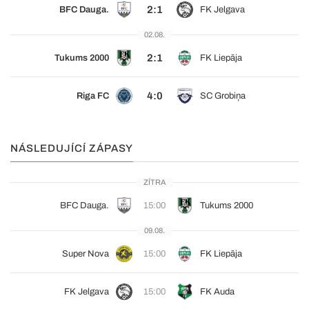
2:1
BFC Dauga.
FK Jelgava
02.08.
2:1
Tukums 2000
FK Liepāja
4:0
Riga FC
SC Grobiņa
NÁSLEDUJÍCÍ ZÁPASY
ZÍTRA
BFC Dauga.
15:00
Tukums 2000
09.08.
Super Nova
15:00
FK Liepāja
FK Jelgava
15:00
FK Auda