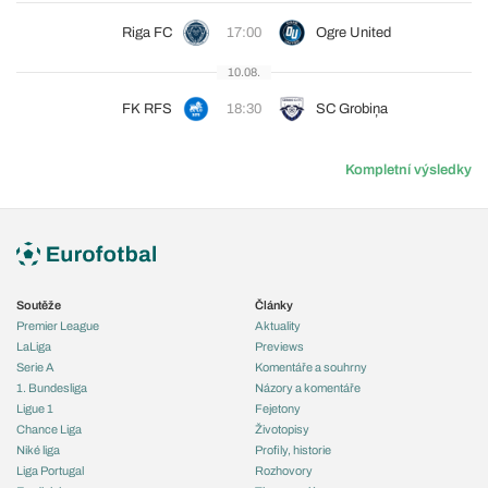
Riga FC
17:00
Ogre United
10.08.
FK RFS
18:30
SC Grobiņa
Kompletní výsledky
Soutěže
Články
Premier League
Aktuality
LaLiga
Previews
Serie A
Komentáře a souhrny
1. Bundesliga
Názory a komentáře
Ligue 1
Fejetony
Chance Liga
Životopisy
Niké liga
Profily, historie
Liga Portugal
Rozhovory