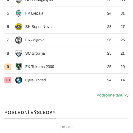
4
BFC Daugavpils
25
33
5
FK Liepāja
24
31
6
SK Super Nova
23
27
7
FK Jelgava
25
25
8
SC Grobiņa
25
21
9
FK Tukums 2000
25
20
10
Ogre United
24
14
Podrobné tabulky
POSLEDNÍ VÝSLEDKY
01.08.