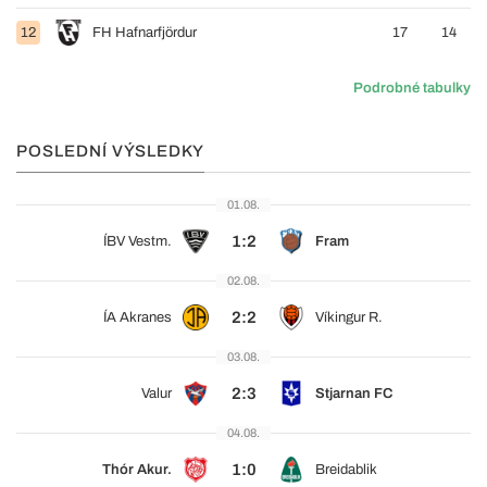
12
FH Hafnarfjördur
17
14
Podrobné tabulky
POSLEDNÍ VÝSLEDKY
01.08.
1:2
ÍBV Vestm.
Fram
02.08.
2:2
ÍA Akranes
Víkingur R.
03.08.
2:3
Valur
Stjarnan FC
04.08.
1:0
Thór Akur.
Breidablik