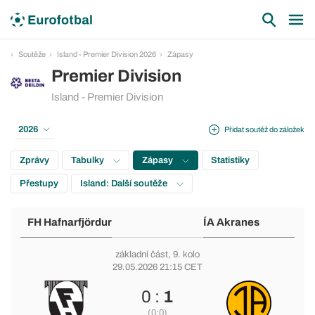
Soutěže
Island - Premier Division 2026
Zápasy
Premier Division
Island - Premier Division
2026
Přidat soutěž do záložek
Zprávy
Tabulky
Zápasy
Statistiky
Přestupy
Island: Další soutěže
FH Hafnarfjördur
ÍA Akranes
základní část
, 9. kolo
29.05.2026 21:15 CET
0 :
1
(0:0)