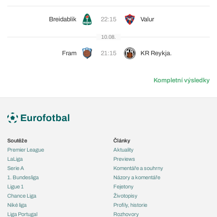
Breidablik
22:15
Valur
10.08.
Fram
21:15
KR Reykja.
Kompletní výsledky
Soutěže
Články
Premier League
Aktuality
LaLiga
Previews
Serie A
Komentáře a souhrny
1. Bundesliga
Názory a komentáře
Ligue 1
Fejetony
Chance Liga
Životopisy
Niké liga
Profily, historie
Liga Portugal
Rozhovory