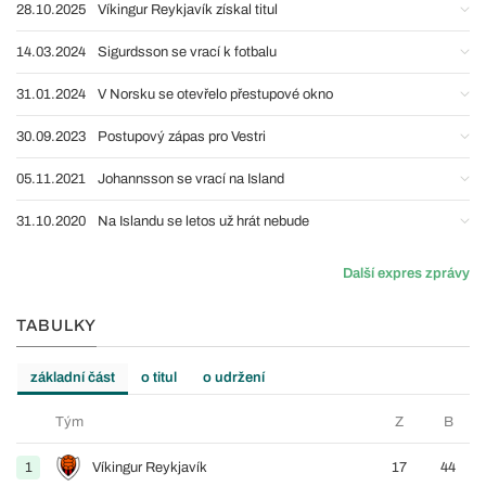
28.10.2025
Víkingur Reykjavík získal titul
14.03.2024
Sigurdsson se vrací k fotbalu
31.01.2024
V Norsku se otevřelo přestupové okno
30.09.2023
Postupový zápas pro Vestri
05.11.2021
Johannsson se vrací na Island
31.10.2020
Na Islandu se letos už hrát nebude
Další expres zprávy
TABULKY
základní část
o titul
o udržení
Tým
Z
B
1
Víkingur Reykjavík
17
44