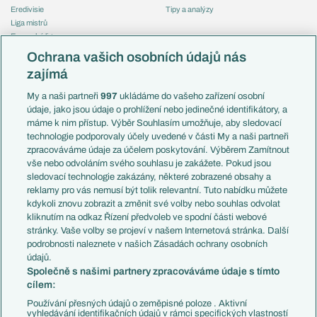
Eredivisie
Tipy a analýzy
Liga mistrů
Evropská liga
Reprezentace
Konferenční liga
Česko
Ochrana vašich osobních údajů nás
Mistrovství světa
Slovensko
zajímá
Liga národů
Anglie
Francie
My a naši partneři
997
ukládáme do vašeho zařízení osobní
Témata
Itálie
údaje, jako jsou údaje o prohlížení nebo jedinečné identifikátory, a
Představení týmů MS
Německo
máme k nim přístup. Výběr Souhlasím umožňuje, aby sledovací
EuroSkauting
Španělsko
technologie podporovaly účely uvedené v části My a naši partneři
PL v kostce
Argentina
zpracováváme údaje za účelem poskytování. Výběrem Zamítnout
Evropské koeficienty
Brazílie
vše nebo odvoláním svého souhlasu je zakážete. Pokud jsou
Přestupy
sledovací technologie zakázány, některé zobrazené obsahy a
Přestupové spekulace
reklamy pro vás nemusí být tolik relevantní. Tuto nabídku můžete
Přestupy
Zranění
kdykoli znovu zobrazit a změnit své volby nebo souhlas odvolat
Zápasy
kliknutím na odkaz Řízení předvoleb ve spodní části webové
Livescore
stránky. Vaše volby se projeví v našem Internetová stránka. Další
Kluby
Tipovací soutěž
podrobnosti naleznete v našich Zásadách ochrany osobních
Arsenal FC
Fotbal TV
údajů.
Chelsea FC
Společně s našimi partnery zpracováváme údaje s tímto
Manchester United
cílem:
AC Milán
Juventus FC
Používání přesných údajů o zeměpisné poloze . Aktivní
Bayern Mnichov
vyhledávání identifikačních údajů v rámci specifických vlastností