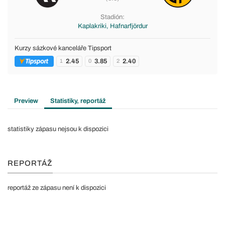
Stadión:
Kaplakriki, Hafnarfjördur
Kurzy sázkové kanceláře Tipsport
2.45
3.85
2.40
1
0
2
Preview
Statistiky, reportáž
statistiky zápasu nejsou k dispozici
REPORTÁŽ
reportáž ze zápasu není k dispozici