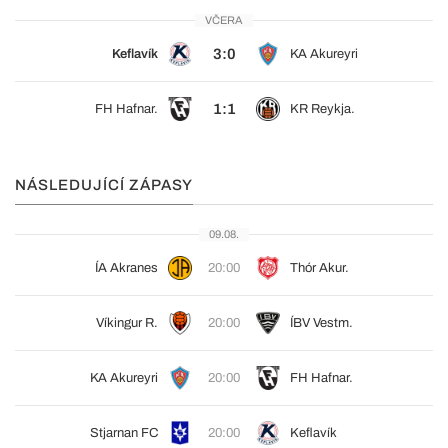
VČERA
3:0
Keflavík
KA Akureyri
1:1
FH Hafnar.
KR Reykja.
NÁSLEDUJÍCÍ ZÁPASY
09.08.
ÍA Akranes
20:00
Thór Akur.
Víkingur R.
20:00
ÍBV Vestm.
KA Akureyri
20:00
FH Hafnar.
Stjarnan FC
20:00
Keflavík