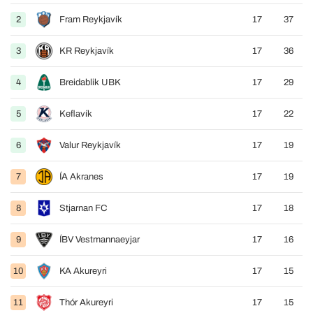
2
Fram Reykjavík
17
37
3
KR Reykjavík
17
36
4
Breidablik UBK
17
29
5
Keflavík
17
22
6
Valur Reykjavík
17
19
7
ÍA Akranes
17
19
8
Stjarnan FC
17
18
9
ÍBV Vestmannaeyjar
17
16
10
KA Akureyri
17
15
11
Thór Akureyri
17
15