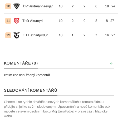
10
ÍBV Vestmannaeyjar
10
2
2
6
18 : 24
11
Thór Akureyri
10
2
0
8
8 : 27
12
FH Hafnarfjördur
10
1
2
7
14 : 27
KOMENTÁŘE (0)
zatím zde není žádný komentář
SLEDOVÁNÍ KOMENTÁŘŮ
Chcete-li se rychle dovědět o nových komentářích k tomuto článku,
přidejte si jej ke svým sledovaným. Upozornění na nové komentáře pak
najdete ve svém osobním boxu Můj EuroFotbal v pravé části hlavičky
webu.