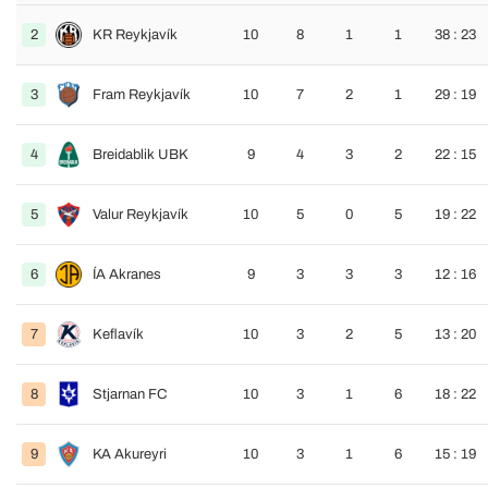
2
KR Reykjavík
10
8
1
1
38 : 23
3
Fram Reykjavík
10
7
2
1
29 : 19
4
Breidablik UBK
9
4
3
2
22 : 15
5
Valur Reykjavík
10
5
0
5
19 : 22
6
ÍA Akranes
9
3
3
3
12 : 16
7
Keflavík
10
3
2
5
13 : 20
8
Stjarnan FC
10
3
1
6
18 : 22
9
KA Akureyri
10
3
1
6
15 : 19