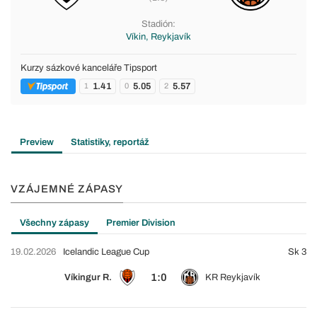
Stadión:
Víkin, Reykjavík
Kurzy sázkové kanceláře Tipsport
1.41
5.05
5.57
1
0
2
Preview
Statistiky, reportáž
VZÁJEMNÉ ZÁPASY
Všechny zápasy
Premier Division
19.02.2026
Icelandic League Cup
Sk 3
1:0
Víkingur R.
KR Reykjavík