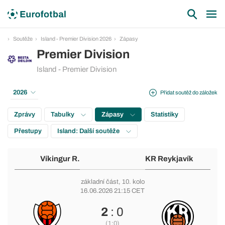
Soutěže
Island - Premier Division 2026
Zápasy
Premier Division
Island - Premier Division
2026
Přidat soutěž do záložek
Zprávy
Tabulky
Zápasy
Statistiky
Přestupy
Island: Další soutěže
Víkingur R.
KR Reykjavík
základní část
, 10. kolo
16.06.2026 21:15 CET
2
: 0
(1:0)