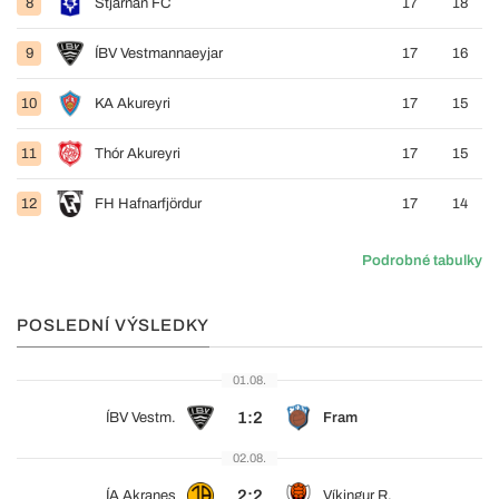
8
Stjarnan FC
17
18
9
ÍBV Vestmannaeyjar
17
16
10
KA Akureyri
17
15
11
Thór Akureyri
17
15
12
FH Hafnarfjördur
17
14
Podrobné tabulky
POSLEDNÍ VÝSLEDKY
01.08.
1:2
ÍBV Vestm.
Fram
02.08.
2:2
ÍA Akranes
Víkingur R.