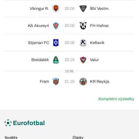
Víkingur R.
20:00
ÍBV Vestm.
KA Akureyri
20:00
FH Hafnar.
Stjarnan FC
20:00
Keflavík
Breidablik
22:15
Valur
10.08.
Fram
21:15
KR Reykja.
Kompletní výsledky
Soutěže
Články