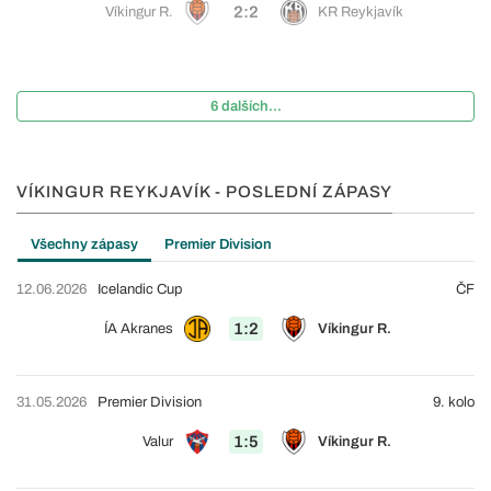
2:2
Víkingur R.
KR Reykjavík
6 dalších...
VÍKINGUR REYKJAVÍK - POSLEDNÍ ZÁPASY
Všechny zápasy
Premier Division
12.06.2026
Icelandic Cup
ČF
1:2
ÍA Akranes
Víkingur R.
31.05.2026
Premier Division
9. kolo
1:5
Valur
Víkingur R.