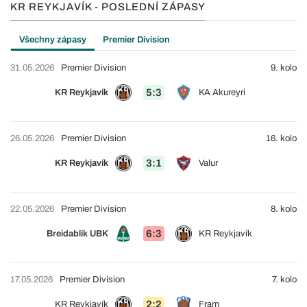
KR REYKJAVÍK - POSLEDNÍ ZÁPASY
Všechny zápasy
Premier Division
31.05.2026
Premier Division
9. kolo
5:3
KR Reykjavík
KA Akureyri
26.05.2026
Premier Division
16. kolo
3:1
KR Reykjavík
Valur
22.05.2026
Premier Division
8. kolo
6:3
Breidablik UBK
KR Reykjavík
17.05.2026
Premier Division
7. kolo
2:2
KR Reykjavík
Fram