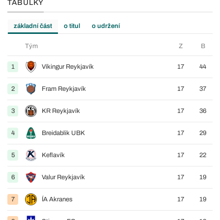
TABULKY
základní část
o titul
o udržení
Tým
Z
B
1
Víkingur Reykjavík
17
44
2
Fram Reykjavík
17
37
3
KR Reykjavík
17
36
4
Breidablik UBK
17
29
5
Keflavík
17
22
6
Valur Reykjavík
17
19
7
ÍA Akranes
17
19