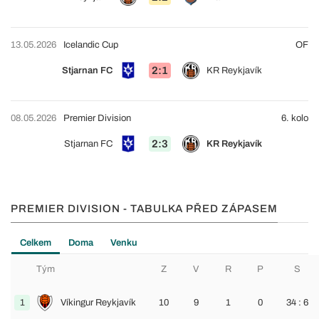
13.05.2026
Icelandic Cup
OF
2:1
Stjarnan FC
KR Reykjavík
08.05.2026
Premier Division
6. kolo
2:3
Stjarnan FC
KR Reykjavík
PREMIER DIVISION - TABULKA PŘED ZÁPASEM
Celkem
Doma
Venku
Tým
Z
V
R
P
S
1
Víkingur Reykjavík
10
9
1
0
34 : 6