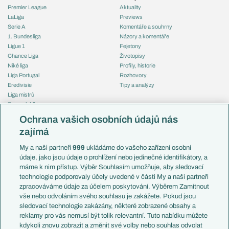
Premier League
Aktuality
LaLiga
Previews
Serie A
Komentáře a souhrny
1. Bundesliga
Názory a komentáře
Ligue 1
Fejetony
Chance Liga
Životopisy
Niké liga
Profily, historie
Liga Portugal
Rozhovory
Eredivisie
Tipy a analýzy
Liga mistrů
Evropská liga
Reprezentace
Konferenční liga
Česko
Ochrana vašich osobních údajů nás
Mistrovství světa
Slovensko
zajímá
Liga národů
Anglie
Francie
My a naši partneři
999
ukládáme do vašeho zařízení osobní
Témata
Itálie
údaje, jako jsou údaje o prohlížení nebo jedinečné identifikátory, a
Představení týmů MS
Německo
máme k nim přístup. Výběr Souhlasím umožňuje, aby sledovací
EuroSkauting
Španělsko
technologie podporovaly účely uvedené v části My a naši partneři
PL v kostce
Argentina
zpracováváme údaje za účelem poskytování. Výběrem Zamítnout
Evropské koeficienty
Brazílie
vše nebo odvoláním svého souhlasu je zakážete. Pokud jsou
Přestupy
sledovací technologie zakázány, některé zobrazené obsahy a
Přestupové spekulace
reklamy pro vás nemusí být tolik relevantní. Tuto nabídku můžete
Přestupy
Zranění
kdykoli znovu zobrazit a změnit své volby nebo souhlas odvolat
Zápasy