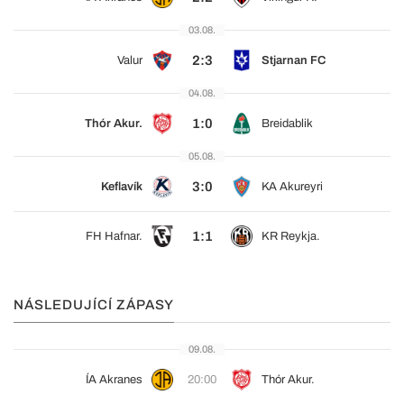
03.08.
2:3
Valur
Stjarnan FC
04.08.
1:0
Thór Akur.
Breidablik
05.08.
3:0
Keflavík
KA Akureyri
1:1
FH Hafnar.
KR Reykja.
NÁSLEDUJÍCÍ ZÁPASY
09.08.
ÍA Akranes
20:00
Thór Akur.