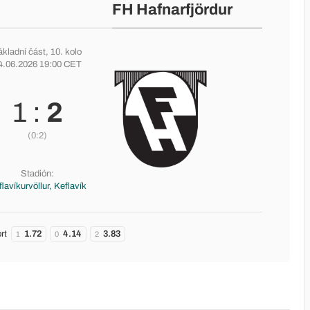
FH Hafnarfjördur
ákladní část
, 10. kolo
4.06.2026 19:00 CET
1 :
2
(0:2)
Stadión:
lavíkurvöllur, Keflavík
rt
1.72
4.14
3.83
1
0
2