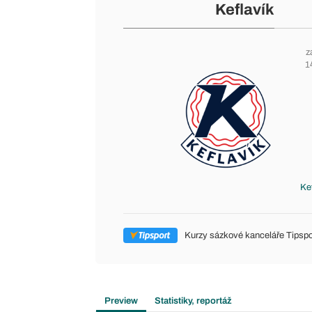
Keflavík
z
1
Kef
Kurzy sázkové kanceláře Tipspo
Preview
Statistiky, reportáž