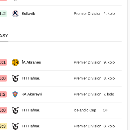
1:2
Keflavík
Premier Division
4. kolo
ASY
0:1
ÍA Akranes
Premier Division
9. kolo
5:0
FH Hafnar.
Premier Division
8. kolo
1:2
KA Akureyri
Premier Division
7. kolo
5:0
FH Hafnar.
Icelandic Cup
OF
3:3
FH Hafnar.
Premier Division
6. kolo