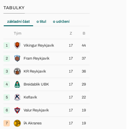
TABULKY
základní část
o titul
o udržení
Tým
Z
B
1
Víkingur Reykjavík
17
44
2
Fram Reykjavík
17
37
3
KR Reykjavík
17
36
4
Breidablik UBK
17
29
5
Keflavík
17
22
6
Valur Reykjavík
17
19
7
ÍA Akranes
17
19