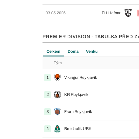
03.05.2026
FH Hafnar.
PREMIER DIVISION - TABULKA PŘED 
Celkem
Doma
Venku
Tým
1
Víkingur Reykjavík
2
KR Reykjavík
3
Fram Reykjavík
4
Breidablik UBK