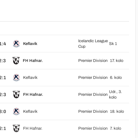
Icelandic League
1:4
Keflavík
Sk 1
Cup
2:3
FH Hafnar.
Premier Division
17. kolo
2:1
Keflavík
Premier Division
6. kolo
Udr., 3.
2:3
FH Hafnar.
Premier Division
kolo
3:0
Keflavík
Premier Division
18. kolo
2:1
FH Hafnar.
Premier Division
7. kolo