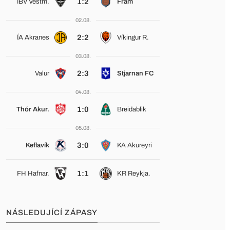
1:2
ÍBV Vestm.
Fram
02.08.
2:2
ÍA Akranes
Víkingur R.
03.08.
2:3
Valur
Stjarnan FC
04.08.
1:0
Thór Akur.
Breidablik
05.08.
3:0
Keflavík
KA Akureyri
1:1
FH Hafnar.
KR Reykja.
NÁSLEDUJÍCÍ ZÁPASY