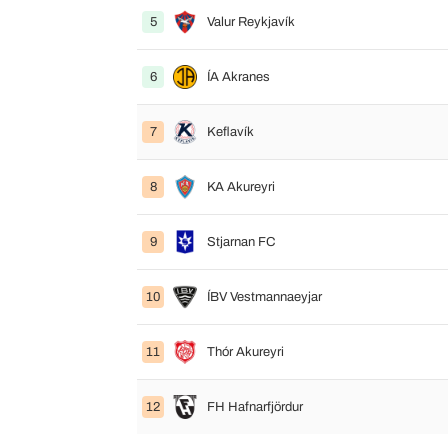
5
Valur Reykjavík
6
ÍA Akranes
7
Keflavík
8
KA Akureyri
9
Stjarnan FC
10
ÍBV Vestmannaeyjar
11
Thór Akureyri
12
FH Hafnarfjördur