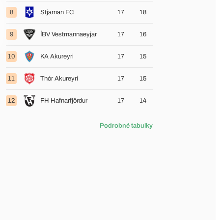
8
Stjarnan FC
17
18
9
ÍBV Vestmannaeyjar
17
16
10
KA Akureyri
17
15
11
Thór Akureyri
17
15
12
FH Hafnarfjördur
17
14
Podrobné tabulky