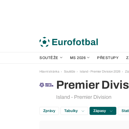
SOUTĚŽE
MS 2026
PŘESTUPY
Z
Hlavní stránka
Soutěže
Island - Premier Division 2026
Zá
Premier Divi
Island - Premier Division
Zprávy
Tabulky
Zápasy
Stat