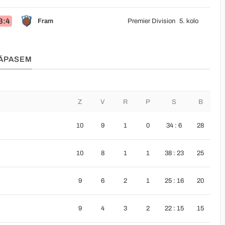
3:4
Fram
Premier Division
5. kolo
ZÁPASEM
Z
V
R
P
S
B
10
9
1
0
34 : 6
28
10
8
1
1
38 : 23
25
9
6
2
1
25 : 16
20
9
4
3
2
22 : 15
15