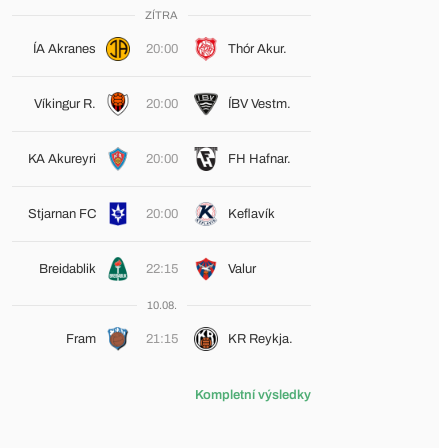
ZÍTRA
ÍA Akranes
20:00
Thór Akur.
Víkingur R.
20:00
ÍBV Vestm.
KA Akureyri
20:00
FH Hafnar.
Stjarnan FC
20:00
Keflavík
Breidablik
22:15
Valur
10.08.
Fram
21:15
KR Reykja.
Kompletní výsledky