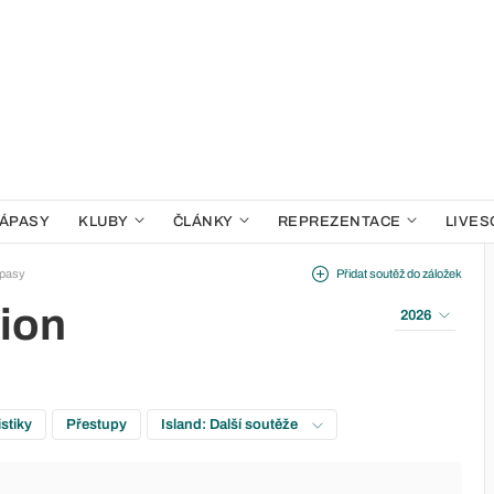
ÁPASY
KLUBY
ČLÁNKY
REPREZENTACE
LIVES
pasy
Přidat soutěž do záložek
sion
2026
istiky
Přestupy
Island: Další soutěže