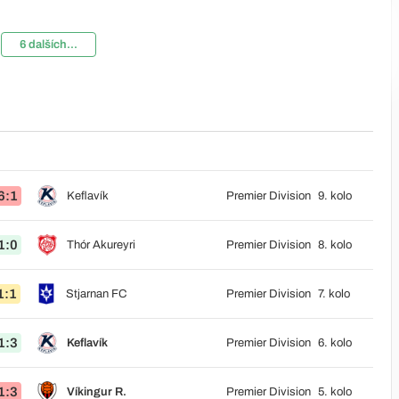
6 dalších...
6:1
Keflavík
Premier Division
9. kolo
1:0
Thór Akureyri
Premier Division
8. kolo
1:1
Stjarnan FC
Premier Division
7. kolo
1:3
Keflavík
Premier Division
6. kolo
1:3
Víkingur R.
Premier Division
5. kolo