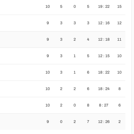
10
5
0
5
19 : 22
15
9
3
3
3
12 : 16
12
9
3
2
4
12 : 18
11
9
3
1
5
12 : 15
10
10
3
1
6
18 : 22
10
10
2
2
6
18 : 24
8
10
2
0
8
8 : 27
6
9
0
2
7
12 : 26
2