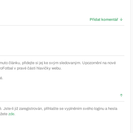
Přidat komentář
muto článku, přidejte si jej ke svým sledovaným. Upozornění na nové
Fotbal v pravé části hlavičky webu.
é.
Jste-li již zaregistrován, přihlašte se vyplněním svého loginu a hesla
ůžete
zde
.