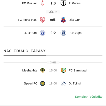
1:0
FC Rustavi
T. Kutaisi
VČERA
odl.
FC Iberia 1999
Dila Gori
2:2
D. Batumi
FC Gagra
NÁSLEDUJÍCÍ ZÁPASY
DNES
Meshakhte
15:00
FC Samgurali
Spaeri FC
18:00
D. Tbilisi
Kompletní výsledky