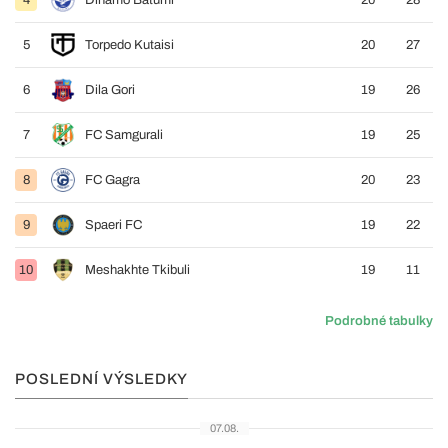
4
Dinamo Batumi
20
28
5
Torpedo Kutaisi
20
27
6
Dila Gori
19
26
7
FC Samgurali
19
25
8
FC Gagra
20
23
9
Spaeri FC
19
22
10
Meshakhte Tkibuli
19
11
Podrobné tabulky
POSLEDNÍ VÝSLEDKY
07.08.