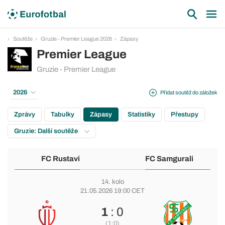
Soutěže
Gruzie - Premier League 2026
Zápasy
Premier League
Gruzie - Premier League
2026
Přidat soutěž do záložek
Zprávy
Tabulky
Zápasy
Statistiky
Přestupy
Gruzie: Další soutěže
FC Rustavi
FC Samgurali
14. kolo
21.05.2026 19:00 CET
1
: 0
(1:0)