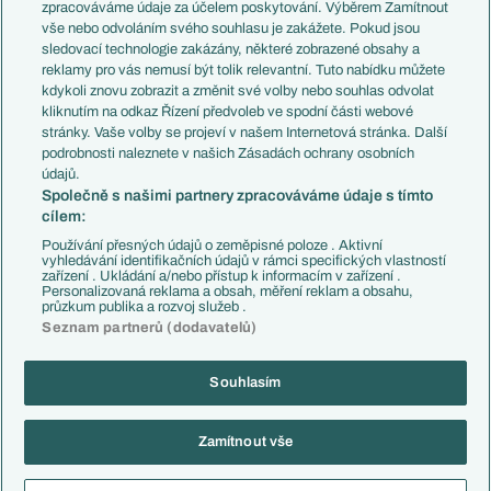
PL v kostce
Argentina
zpracováváme údaje za účelem poskytování. Výběrem Zamítnout
Evropské koeficienty
Brazílie
vše nebo odvoláním svého souhlasu je zakážete. Pokud jsou
Přestupy
sledovací technologie zakázány, některé zobrazené obsahy a
Přestupové spekulace
reklamy pro vás nemusí být tolik relevantní. Tuto nabídku můžete
Přestupy
Zranění
kdykoli znovu zobrazit a změnit své volby nebo souhlas odvolat
Zápasy
kliknutím na odkaz Řízení předvoleb ve spodní části webové
Livescore
stránky. Vaše volby se projeví v našem Internetová stránka. Další
Kluby
Tipovací soutěž
podrobnosti naleznete v našich Zásadách ochrany osobních
Arsenal FC
Fotbal TV
údajů.
Chelsea FC
Společně s našimi partnery zpracováváme údaje s tímto
Manchester United
cílem:
AC Milán
Juventus FC
Používání přesných údajů o zeměpisné poloze . Aktivní
Bayern Mnichov
vyhledávání identifikačních údajů v rámci specifických vlastností
zařízení . Ukládání a/nebo přístup k informacím v zařízení .
FC Barcelona
Personalizovaná reklama a obsah, měření reklam a obsahu,
Real Madrid
průzkum publika a rozvoj služeb .
Seznam partnerů (dodavatelů)
Souhlasím
Copyright © 2001-2026 EuroFotbal.cz. Využíváme zpravodajství ČTK.
RSS
Podmínky užití
Informace o zpracování osobních údajů
Zamítnout vše
GDPR a žurnalistika
Nastavení soukromí
Kontakt
Tiráž