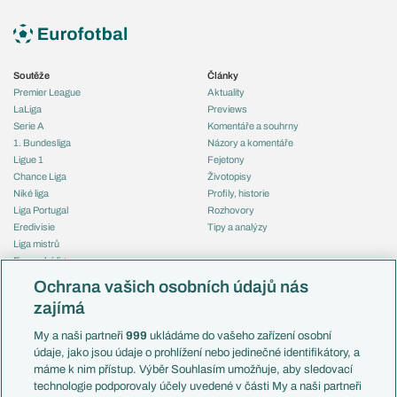
Soutěže
Články
Premier League
Aktuality
LaLiga
Previews
Serie A
Komentáře a souhrny
1. Bundesliga
Názory a komentáře
Ligue 1
Fejetony
Chance Liga
Životopisy
Niké liga
Profily, historie
Liga Portugal
Rozhovory
Eredivisie
Tipy a analýzy
Liga mistrů
Evropská liga
Reprezentace
Konferenční liga
Česko
Ochrana vašich osobních údajů nás
Mistrovství světa
Slovensko
zajímá
Liga národů
Anglie
Francie
My a naši partneři
999
ukládáme do vašeho zařízení osobní
Témata
Itálie
údaje, jako jsou údaje o prohlížení nebo jedinečné identifikátory, a
Představení týmů MS
Německo
máme k nim přístup. Výběr Souhlasím umožňuje, aby sledovací
EuroSkauting
Španělsko
technologie podporovaly účely uvedené v části My a naši partneři