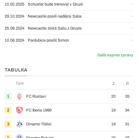
10.02.2025
Schuster bude trénovat v Gruzii
29.10.2024
Newcastle posílí nadějný Salia
25.09.2024
Newcastle získá Saliu z Gruzie
10.08.2024
Pardubice posílil Simon
Další expres zprávy
TABULKA
Tým
Z
B
1
FC Rustavi
20
35
2
FC Iberia 1999
19
34
3
Dinamo Tbilisi
19
31