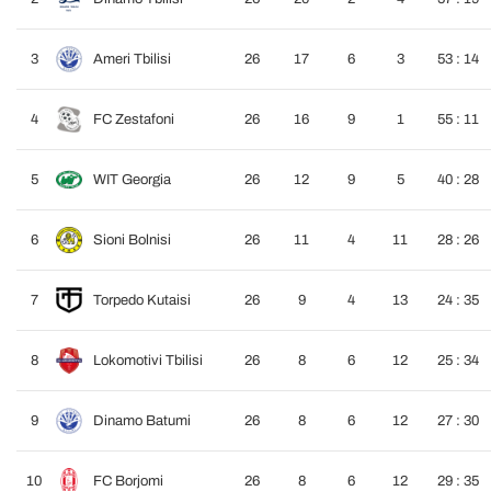
3
Ameri Tbilisi
26
17
6
3
53 : 14
4
FC Zestafoni
26
16
9
1
55 : 11
5
WIT Georgia
26
12
9
5
40 : 28
6
Sioni Bolnisi
26
11
4
11
28 : 26
7
Torpedo Kutaisi
26
9
4
13
24 : 35
8
Lokomotivi Tbilisi
26
8
6
12
25 : 34
9
Dinamo Batumi
26
8
6
12
27 : 30
10
FC Borjomi
26
8
6
12
29 : 35