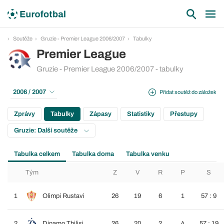
Soutěže
Gruzie - Premier League 2006/2007
Tabulky
Premier League
Gruzie - Premier League 2006/2007 - tabulky
2006 / 2007
Přidat soutěž do záložek
Zprávy
Tabulky
Zápasy
Statistiky
Přestupy
Gruzie: Další soutěže
Tabulka celkem
Tabulka doma
Tabulka venku
Tým
Z
V
R
P
S
1
Olimpi Rustavi
26
19
6
1
57 : 9
2
Dinamo Tbilisi
26
20
2
4
57 : 19