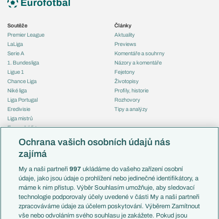
Soutěže
Články
Premier League
Aktuality
LaLiga
Previews
Serie A
Komentáře a souhrny
1. Bundesliga
Názory a komentáře
Ligue 1
Fejetony
Chance Liga
Životopisy
Niké liga
Profily, historie
Liga Portugal
Rozhovory
Eredivisie
Tipy a analýzy
Liga mistrů
Evropská liga
Reprezentace
Konferenční liga
Česko
Ochrana vašich osobních údajů nás
Mistrovství světa
Slovensko
zajímá
Liga národů
Anglie
Francie
My a naši partneři
997
ukládáme do vašeho zařízení osobní
Témata
Itálie
údaje, jako jsou údaje o prohlížení nebo jedinečné identifikátory, a
Představení týmů MS
Německo
máme k nim přístup. Výběr Souhlasím umožňuje, aby sledovací
EuroSkauting
Španělsko
technologie podporovaly účely uvedené v části My a naši partneři
PL v kostce
Argentina
zpracováváme údaje za účelem poskytování. Výběrem Zamítnout
Evropské koeficienty
Brazílie
vše nebo odvoláním svého souhlasu je zakážete. Pokud jsou