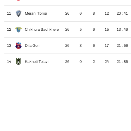
11
Merani Tbilisi
26
6
8
12
20 : 41
12
Chikhura Sachkhere
26
5
6
15
13 : 46
13
Dila Gori
26
3
6
17
21 : 56
14
Kakheti Telavi
26
0
2
24
21 : 86