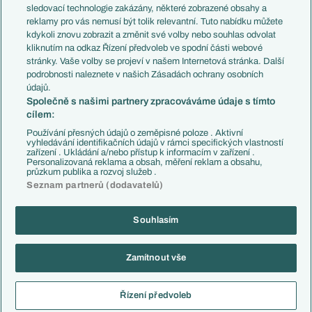
Přestupy
sledovací technologie zakázány, některé zobrazené obsahy a
Přestupové spekulace
reklamy pro vás nemusí být tolik relevantní. Tuto nabídku můžete
Přestupy
Zranění
kdykoli znovu zobrazit a změnit své volby nebo souhlas odvolat
Zápasy
kliknutím na odkaz Řízení předvoleb ve spodní části webové
Livescore
stránky. Vaše volby se projeví v našem Internetová stránka. Další
Kluby
Tipovací soutěž
podrobnosti naleznete v našich Zásadách ochrany osobních
Arsenal FC
Fotbal TV
údajů.
Chelsea FC
Společně s našimi partnery zpracováváme údaje s tímto
Manchester United
cílem:
AC Milán
Juventus FC
Používání přesných údajů o zeměpisné poloze . Aktivní
Bayern Mnichov
vyhledávání identifikačních údajů v rámci specifických vlastností
zařízení . Ukládání a/nebo přístup k informacím v zařízení .
FC Barcelona
Personalizovaná reklama a obsah, měření reklam a obsahu,
Real Madrid
průzkum publika a rozvoj služeb .
Seznam partnerů (dodavatelů)
Souhlasím
Copyright © 2001-2026 EuroFotbal.cz. Využíváme zpravodajství ČTK.
RSS
Podmínky užití
Informace o zpracování osobních údajů
Zamítnout vše
GDPR a žurnalistika
Nastavení soukromí
Kontakt
Tiráž
Řízení předvoleb