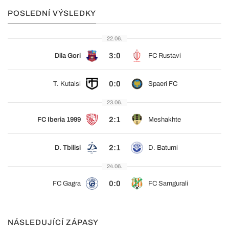
POSLEDNÍ VÝSLEDKY
22.06.
3:0
Dila Gori
FC Rustavi
0:0
T. Kutaisi
Spaeri FC
23.06.
2:1
FC Iberia 1999
Meshakhte
2:1
D. Tbilisi
D. Batumi
24.06.
0:0
FC Gagra
FC Samgurali
NÁSLEDUJÍCÍ ZÁPASY