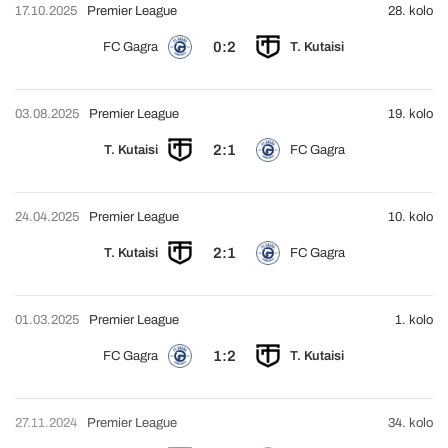
17.10.2025
Premier League
28. kolo
0:2
FC Gagra
T. Kutaisi
03.08.2025
Premier League
19. kolo
2:1
T. Kutaisi
FC Gagra
24.04.2025
Premier League
10. kolo
2:1
T. Kutaisi
FC Gagra
01.03.2025
Premier League
1. kolo
1:2
FC Gagra
T. Kutaisi
27.11.2024
Premier League
34. kolo