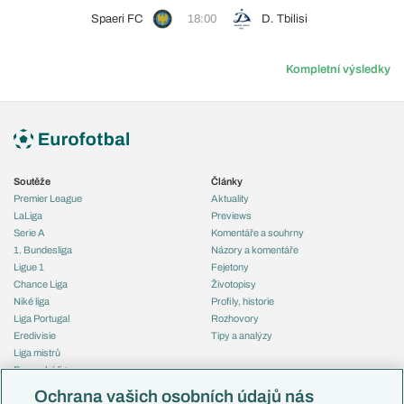
Spaeri FC
18:00
D. Tbilisi
Kompletní výsledky
Soutěže
Články
Premier League
Aktuality
LaLiga
Previews
Serie A
Komentáře a souhrny
1. Bundesliga
Názory a komentáře
Ligue 1
Fejetony
Chance Liga
Životopisy
Niké liga
Profily, historie
Liga Portugal
Rozhovory
Eredivisie
Tipy a analýzy
Liga mistrů
Evropská liga
Reprezentace
Konferenční liga
Česko
Ochrana vašich osobních údajů nás
Mistrovství světa