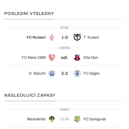
POSLEDNÍ VÝSLEDKY
07.08.
1:0
FC Rustavi
T. Kutaisi
VČERA
odl.
FC Iberia 1999
Dila Gori
2:2
D. Batumi
FC Gagra
NÁSLEDUJÍCÍ ZÁPASY
DNES
Meshakhte
15:00
FC Samgurali