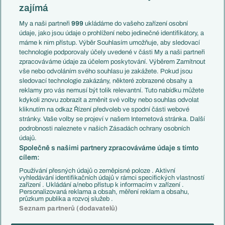
Slovensko
zajímá
Liga národů
Anglie
Francie
My a naši partneři
999
ukládáme do vašeho zařízení osobní
Témata
Itálie
údaje, jako jsou údaje o prohlížení nebo jedinečné identifikátory, a
Představení týmů MS
Německo
máme k nim přístup. Výběr Souhlasím umožňuje, aby sledovací
EuroSkauting
Španělsko
technologie podporovaly účely uvedené v části My a naši partneři
PL v kostce
Argentina
zpracováváme údaje za účelem poskytování. Výběrem Zamítnout
Evropské koeficienty
Brazílie
vše nebo odvoláním svého souhlasu je zakážete. Pokud jsou
Přestupy
sledovací technologie zakázány, některé zobrazené obsahy a
Přestupové spekulace
reklamy pro vás nemusí být tolik relevantní. Tuto nabídku můžete
Přestupy
Zranění
kdykoli znovu zobrazit a změnit své volby nebo souhlas odvolat
Zápasy
kliknutím na odkaz Řízení předvoleb ve spodní části webové
Livescore
stránky. Vaše volby se projeví v našem Internetová stránka. Další
Kluby
Tipovací soutěž
podrobnosti naleznete v našich Zásadách ochrany osobních
Arsenal FC
Fotbal TV
údajů.
Chelsea FC
Společně s našimi partnery zpracováváme údaje s tímto
Manchester United
cílem:
AC Milán
Juventus FC
Používání přesných údajů o zeměpisné poloze . Aktivní
Bayern Mnichov
vyhledávání identifikačních údajů v rámci specifických vlastností
zařízení . Ukládání a/nebo přístup k informacím v zařízení .
FC Barcelona
Personalizovaná reklama a obsah, měření reklam a obsahu,
Real Madrid
průzkum publika a rozvoj služeb .
Seznam partnerů (dodavatelů)