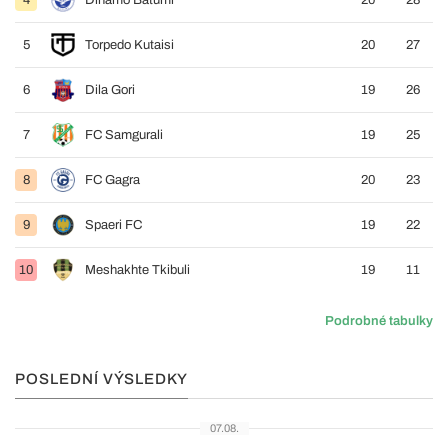
4
Dinamo Batumi
20
28
5
Torpedo Kutaisi
20
27
6
Dila Gori
19
26
7
FC Samgurali
19
25
8
FC Gagra
20
23
9
Spaeri FC
19
22
10
Meshakhte Tkibuli
19
11
Podrobné tabulky
POSLEDNÍ VÝSLEDKY
07.08.