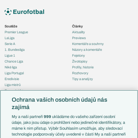
Soutěže
Články
Premier League
Aktuality
LaLiga
Previews
Serie A
Komentáře a souhrny
1. Bundesliga
Názory a komentáře
Ligue 1
Fejetony
Chance Liga
Životopisy
Niké liga
Profily, historie
Liga Portugal
Rozhovory
Eredivisie
Tipy a analýzy
Liga mistrů
Evropská liga
Reprezentace
Konferenční liga
Česko
Ochrana vašich osobních údajů nás
Mistrovství světa
Slovensko
zajímá
Liga národů
Anglie
Francie
My a naši partneři
999
ukládáme do vašeho zařízení osobní
Témata
Itálie
údaje, jako jsou údaje o prohlížení nebo jedinečné identifikátory, a
Představení týmů MS
Německo
máme k nim přístup. Výběr Souhlasím umožňuje, aby sledovací
EuroSkauting
Španělsko
technologie podporovaly účely uvedené v části My a naši partneři