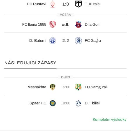
1:0
FC Rustavi
T. Kutaisi
VČERA
odl.
FC Iberia 1999
Dila Gori
2:2
D. Batumi
FC Gagra
NÁSLEDUJÍCÍ ZÁPASY
DNES
Meshakhte
15:00
FC Samgurali
Spaeri FC
18:00
D. Tbilisi
Kompletní výsledky