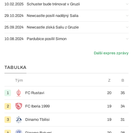
10.02.2025
Schuster bude trénovat v Gruzii
29.10.2024
Newcastle posílí nadějný Salia
25.09.2024
Newcastle získá Saliu z Gruzie
10.08.2024
Pardubice posílil Simon
Další expres zprávy
TABULKA
Tým
Z
B
1
FC Rustavi
20
35
2
FC Iberia 1999
19
34
3
Dinamo Tbilisi
19
31