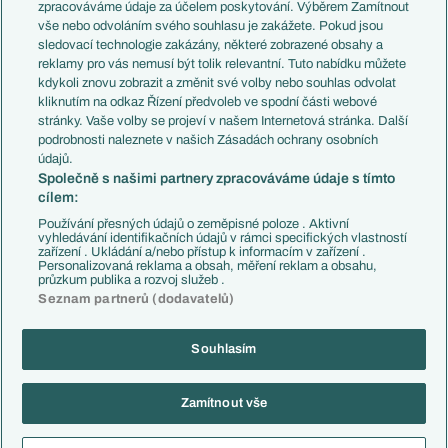
PL v kostce
Argentina
zpracováváme údaje za účelem poskytování. Výběrem Zamítnout
Evropské koeficienty
Brazílie
vše nebo odvoláním svého souhlasu je zakážete. Pokud jsou
Přestupy
sledovací technologie zakázány, některé zobrazené obsahy a
Přestupové spekulace
reklamy pro vás nemusí být tolik relevantní. Tuto nabídku můžete
Přestupy
Zranění
kdykoli znovu zobrazit a změnit své volby nebo souhlas odvolat
Zápasy
kliknutím na odkaz Řízení předvoleb ve spodní části webové
Livescore
stránky. Vaše volby se projeví v našem Internetová stránka. Další
Kluby
Tipovací soutěž
podrobnosti naleznete v našich Zásadách ochrany osobních
Arsenal FC
Fotbal TV
údajů.
Chelsea FC
Společně s našimi partnery zpracováváme údaje s tímto
Manchester United
cílem:
AC Milán
Juventus FC
Používání přesných údajů o zeměpisné poloze . Aktivní
Bayern Mnichov
vyhledávání identifikačních údajů v rámci specifických vlastností
zařízení . Ukládání a/nebo přístup k informacím v zařízení .
FC Barcelona
Personalizovaná reklama a obsah, měření reklam a obsahu,
Real Madrid
průzkum publika a rozvoj služeb .
Seznam partnerů (dodavatelů)
Souhlasím
Copyright © 2001-2026 EuroFotbal.cz. Využíváme zpravodajství ČTK.
RSS
Podmínky užití
Informace o zpracování osobních údajů
Zamítnout vše
GDPR a žurnalistika
Nastavení soukromí
Kontakt
Tiráž