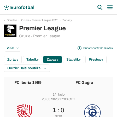
Soutěže
Gruzie - Premier League 2026
Zápasy
Premier League
Gruzie - Premier League
2026
Přidat soutěž do záložek
Zprávy
Tabulky
Zápasy
Statistiky
Přestupy
Gruzie: Další soutěže
FC Iberia 1999
FC Gagra
14. kolo
20.05.2026 17:00 CET
1
: 0
(0:0)