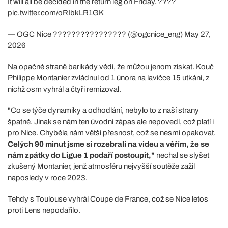
It will all be decided in the return leg on Friday. ????
pic.twitter.com/oRIbkLR1GK
— OGC Nice ???????????????? (@ogcnice_eng)
May 27,
2026
Na opačné straně barikády vědí, že můžou jenom získat. Kouč
Philippe Montanier zvládnul od 1 února na lavičce 15 utkání, z
nichž osm vyhrál a čtyři remizoval.
"Co se týče dynamiky a odhodlání, nebylo to z naší strany
špatné. Jinak se nám ten úvodní zápas ale nepovedl, což platí i
pro Nice. Chyběla nám větší přesnost, což se nesmí opakovat.
Celých 90 minut jsme si rozebrali na videu a věřím, že se
nám zpátky do Ligue 1 podaří postoupit,"
nechal se slyšet
zkušený Montanier, jenž atmosféru nejvyšší soutěže zažil
naposledy v roce 2023.
Tehdy s Toulouse vyhrál Coupe de France, což se Nice letos
proti Lens nepodařilo.