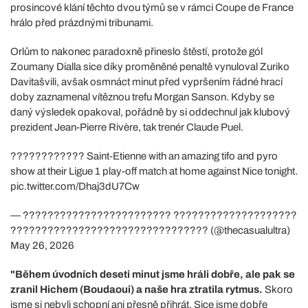
prosincové klání těchto dvou týmů se v rámci Coupe de France
hrálo před prázdnými tribunami.
Orlům to nakonec paradoxně přineslo štěstí, protože gól
Zoumany Dialla sice díky proměněné penaltě vynuloval Zuriko
Davitašvili, avšak osmnáct minut před vypršením řádné hrací
doby zaznamenal vítěznou trefu Morgan Sanson. Kdyby se
daný výsledek opakoval, pořádně by si oddechnul jak klubový
prezident Jean-Pierre Rivère, tak trenér Claude Puel.
???????????? Saint-Etienne with an amazing tifo and pyro
show at their Ligue 1 play-off match at home against Nice tonight.
pic.twitter.com/Dhaj3dU7Cw
— ???????????????????????? ????????????????????
???????????????????????????????? (@thecasualultra)
May 26, 2026
"Během úvodních deseti minut jsme hráli dobře, ale pak se
zranil Hichem (Boudaoui) a naše hra ztratila rytmus.
Skoro
jsme si nebyli schopní ani přesně přihrát. Sice jsme dobře