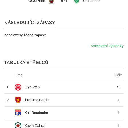
4:1
OGC Nice
St-Étienne
NÁSLEDUJÍCÍ ZÁPASY
nenalezeny žádné zápasy
Kompletní výsledky
TABULKA STŘELCŮ
Hráč
Góly
1
Elye Wahi
2
2
Ibrahima Baldé
1
Kail Boudache
1
Kévin Cabral
1