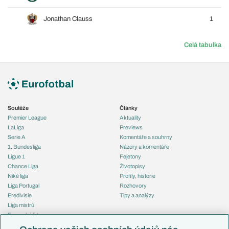
Jonathan Clauss
1
Celá tabulka
Soutěže
Články
Premier League
Aktuality
LaLiga
Previews
Serie A
Komentáře a souhrny
1. Bundesliga
Názory a komentáře
Ligue 1
Fejetony
Chance Liga
Životopisy
Niké liga
Profily, historie
Liga Portugal
Rozhovory
Eredivisie
Tipy a analýzy
Liga mistrů
Evropská liga
Reprezentace
Konferenční liga
Česko