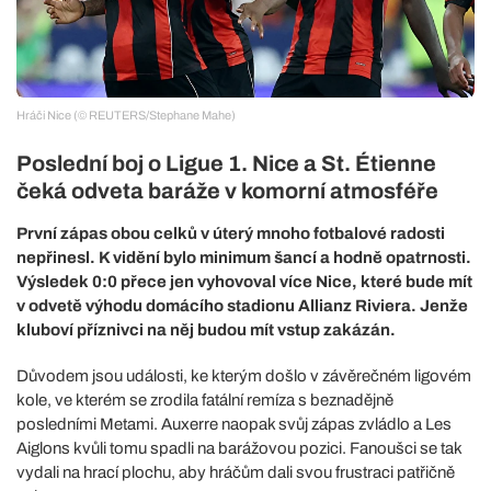
Hráči Nice (© REUTERS/Stephane Mahe)
Poslední boj o Ligue 1. Nice a St. Étienne
čeká odveta baráže v komorní atmosféře
První zápas obou celků v úterý mnoho fotbalové radosti
nepřinesl. K vidění bylo minimum šancí a hodně opatrnosti.
Výsledek 0:0 přece jen vyhovoval více Nice, které bude mít
v odvetě výhodu domácího stadionu Allianz Riviera. Jenže
kluboví příznivci na něj budou mít vstup zakázán.
Důvodem jsou události, ke kterým došlo v závěrečném ligovém
kole, ve kterém se zrodila fatální remíza s beznadějně
posledními Metami. Auxerre naopak svůj zápas zvládlo a Les
Aiglons kvůli tomu spadli na barážovou pozici. Fanoušci se tak
vydali na hrací plochu, aby hráčům dali svou frustraci patřičně