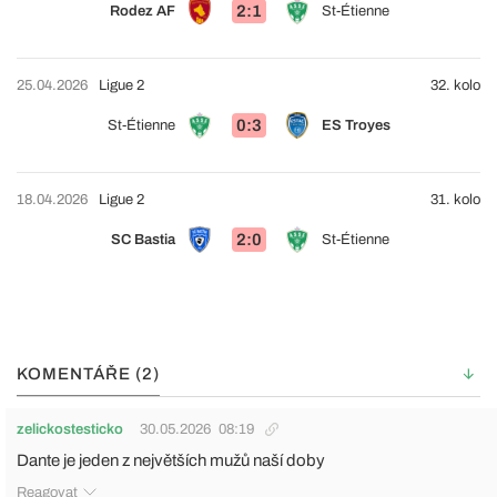
2:1
Rodez AF
St-Étienne
25.04.2026
Ligue 2
32. kolo
0:3
St-Étienne
ES Troyes
18.04.2026
Ligue 2
31. kolo
2:0
SC Bastia
St-Étienne
KOMENTÁŘE (2)
zelickostesticko
30.05.2026
08:19
Dante je jeden z největších mužů naší doby
Reagovat