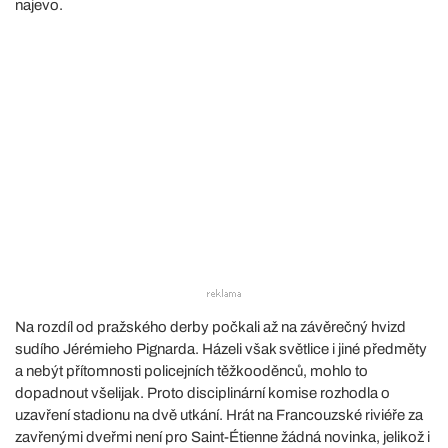
najevo.
Na rozdíl od pražského derby počkali až na závěrečný hvizd
sudího Jérémieho Pignarda. Házeli však světlice i jiné předměty
a nebýt přítomnosti policejních těžkooděnců, mohlo to
dopadnout všelijak. Proto disciplinární komise rozhodla o
uzavření stadionu na dvě utkání. Hrát na Francouzské riviéře za
zavřenými dveřmi není pro Saint-Étienne žádná novinka, jelikož i