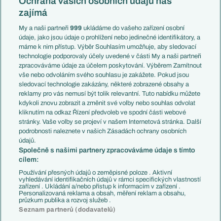
Ochrana vašich osobních údajů nás
Mistrovství světa
Slovensko
zajímá
Liga národů
Anglie
Francie
My a naši partneři
999
ukládáme do vašeho zařízení osobní
Témata
Itálie
údaje, jako jsou údaje o prohlížení nebo jedinečné identifikátory, a
Představení týmů MS
Německo
máme k nim přístup. Výběr Souhlasím umožňuje, aby sledovací
EuroSkauting
Španělsko
technologie podporovaly účely uvedené v části My a naši partneři
PL v kostce
Argentina
zpracováváme údaje za účelem poskytování. Výběrem Zamítnout
Evropské koeficienty
Brazílie
vše nebo odvoláním svého souhlasu je zakážete. Pokud jsou
Přestupy
sledovací technologie zakázány, některé zobrazené obsahy a
Přestupové spekulace
reklamy pro vás nemusí být tolik relevantní. Tuto nabídku můžete
Přestupy
Zranění
kdykoli znovu zobrazit a změnit své volby nebo souhlas odvolat
Zápasy
kliknutím na odkaz Řízení předvoleb ve spodní části webové
Livescore
stránky. Vaše volby se projeví v našem Internetová stránka. Další
Kluby
Tipovací soutěž
podrobnosti naleznete v našich Zásadách ochrany osobních
Arsenal FC
Fotbal TV
údajů.
Chelsea FC
Společně s našimi partnery zpracováváme údaje s tímto
Manchester United
cílem:
AC Milán
Juventus FC
Používání přesných údajů o zeměpisné poloze . Aktivní
Bayern Mnichov
vyhledávání identifikačních údajů v rámci specifických vlastností
zařízení . Ukládání a/nebo přístup k informacím v zařízení .
FC Barcelona
Personalizovaná reklama a obsah, měření reklam a obsahu,
Real Madrid
průzkum publika a rozvoj služeb .
Seznam partnerů (dodavatelů)