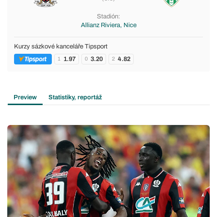
Stadión:
Allianz Riviera, Nice
Kurzy sázkové kanceláře Tipsport
1.97
3.20
4.82
1
0
2
Preview
Statistiky, reportáž