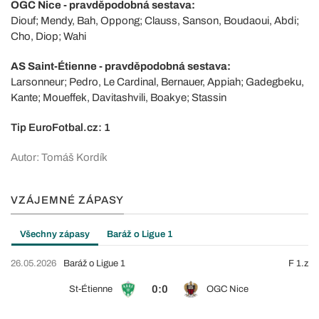
OGC Nice - pravděpodobná sestava:
Diouf; Mendy, Bah, Oppong; Clauss, Sanson, Boudaoui, Abdi;
Cho, Diop; Wahi
AS Saint-Étienne - pravděpodobná sestava:
Larsonneur; Pedro, Le Cardinal, Bernauer, Appiah; Gadegbeku,
Kante; Moueffek, Davitashvili, Boakye; Stassin
Tip EuroFotbal.cz: 1
Autor: Tomáš Kordík
VZÁJEMNÉ ZÁPASY
Všechny zápasy
Baráž o Ligue 1
26.05.2026
Baráž o Ligue 1
F 1.z
0:0
St-Étienne
OGC Nice