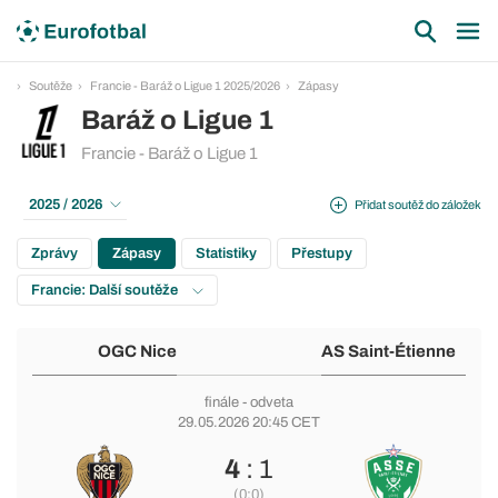
Soutěže
Francie - Baráž o Ligue 1 2025/2026
Zápasy
Baráž o Ligue 1
Francie - Baráž o Ligue 1
2025 / 2026
Přidat soutěž do záložek
Zprávy
Zápasy
Statistiky
Přestupy
Francie: Další soutěže
OGC Nice
AS Saint-Étienne
finále
- odveta
29.05.2026 20:45 CET
4
: 1
(0:0)