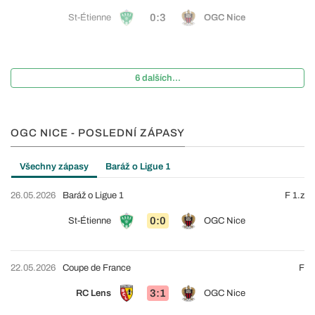
0:3
St-Étienne
OGC Nice
6 dalších...
OGC NICE - POSLEDNÍ ZÁPASY
Všechny zápasy
Baráž o Ligue 1
26.05.2026
Baráž o Ligue 1
F 1.z
0:0
St-Étienne
OGC Nice
22.05.2026
Coupe de France
F
3:1
RC Lens
OGC Nice