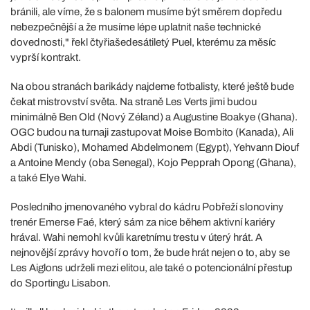
bránili, ale víme, že s balonem musíme být směrem dopředu
nebezpečnější a že musíme lépe uplatnit naše technické
dovednosti," řekl čtyřiašedesátiletý Puel, kterému za měsíc
vyprší kontrakt.
Na obou stranách barikády najdeme fotbalisty, které ještě bude
čekat mistrovství světa. Na straně Les Verts jimi budou
minimálně Ben Old (Nový Zéland) a Augustine Boakye (Ghana).
OGC budou na turnaji zastupovat Moise Bombito (Kanada), Ali
Abdi (Tunisko), Mohamed Abdelmonem (Egypt), Yehvann Diouf
a Antoine Mendy (oba Senegal), Kojo Pepprah Opong (Ghana),
a také Elye Wahi.
Posledního jmenovaného vybral do kádru Pobřeží slonoviny
trenér Emerse Faé, který sám za nice během aktivní kariéry
hrával. Wahi nemohl kvůli karetnímu trestu v úterý hrát. A
nejnovější zprávy hovoří o tom, že bude hrát nejen o to, aby se
Les Aiglons udrželi mezi elitou, ale také o potencionální přestup
do Sportingu Lisabon.