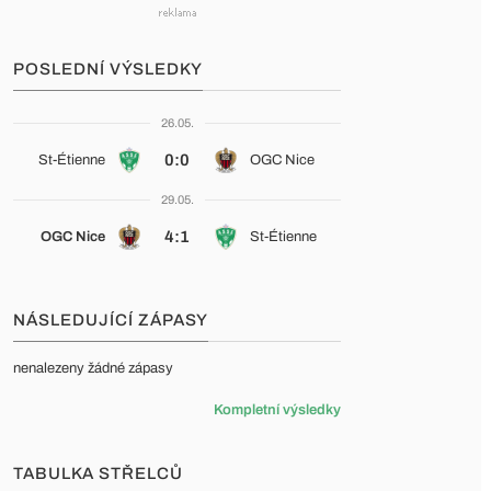
POSLEDNÍ VÝSLEDKY
26.05.
0:0
St-Étienne
OGC Nice
29.05.
4:1
OGC Nice
St-Étienne
NÁSLEDUJÍCÍ ZÁPASY
nenalezeny žádné zápasy
Kompletní výsledky
TABULKA STŘELCŮ