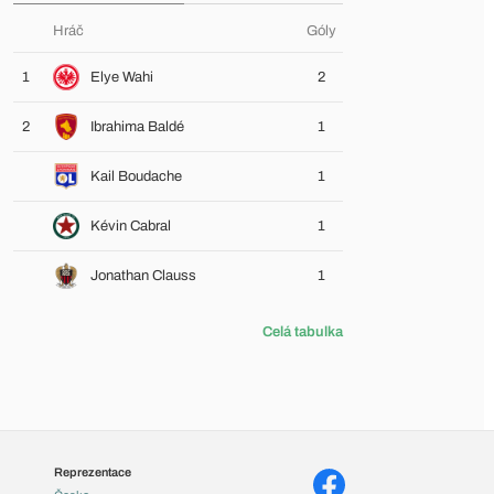
Hráč
Góly
1
Elye Wahi
2
2
Ibrahima Baldé
1
Kail Boudache
1
Kévin Cabral
1
Jonathan Clauss
1
Celá tabulka
Reprezentace