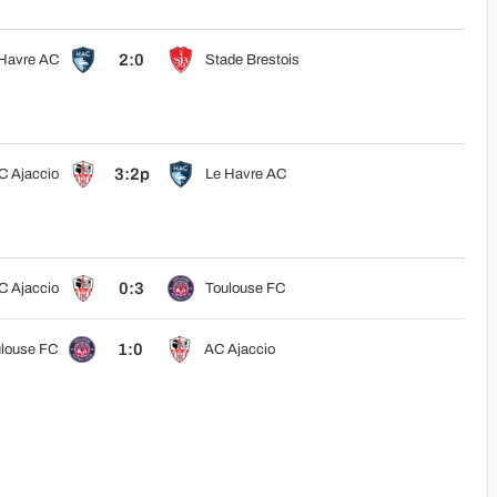
2:0
Havre AC
Stade Brestois
3:2p
C Ajaccio
Le Havre AC
0:3
C Ajaccio
Toulouse FC
1:0
louse FC
AC Ajaccio