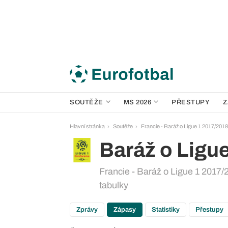
SOUTĚŽE
MS 2026
PŘESTUPY
Z
Hlavní stránka
Soutěže
Francie - Baráž o Ligue 1 2017/2018
Baráž o Ligue
Francie - Baráž o Ligue 1 2017/2
tabulky
Zprávy
Zápasy
Statistiky
Přestupy