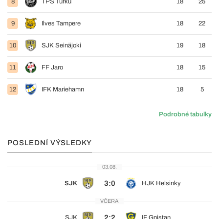
8
TPS Turku
18
25
9
Ilves Tampere
18
22
10
SJK Seinäjoki
19
18
11
FF Jaro
18
15
12
IFK Mariehamn
18
5
Podrobné tabulky
POSLEDNÍ VÝSLEDKY
03.08.
3:0
SJK
HJK Helsinky
VČERA
2:2
SJK
IF Gnistan