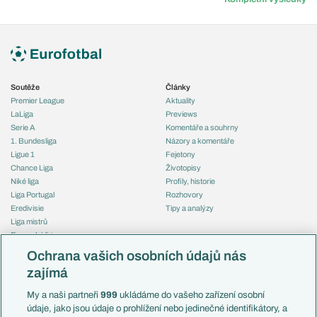
Soutěže
Články
Premier League
Aktuality
LaLiga
Previews
Serie A
Komentáře a souhrny
1. Bundesliga
Názory a komentáře
Ligue 1
Fejetony
Chance Liga
Životopisy
Niké liga
Profily, historie
Liga Portugal
Rozhovory
Eredivisie
Tipy a analýzy
Liga mistrů
Evropská liga
Reprezentace
Konferenční liga
Česko
Ochrana vašich osobních údajů nás
Mistrovství světa
Slovensko
zajímá
Liga národů
Anglie
Francie
My a naši partneři
999
ukládáme do vašeho zařízení osobní
Témata
Itálie
údaje, jako jsou údaje o prohlížení nebo jedinečné identifikátory, a