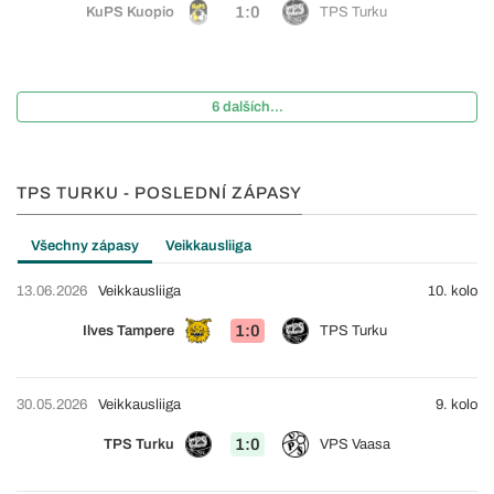
1:0
KuPS Kuopio
TPS Turku
6 dalších...
TPS TURKU - POSLEDNÍ ZÁPASY
Všechny zápasy
Veikkausliiga
13.06.2026
Veikkausliiga
10. kolo
1:0
Ilves Tampere
TPS Turku
30.05.2026
Veikkausliiga
9. kolo
1:0
TPS Turku
VPS Vaasa