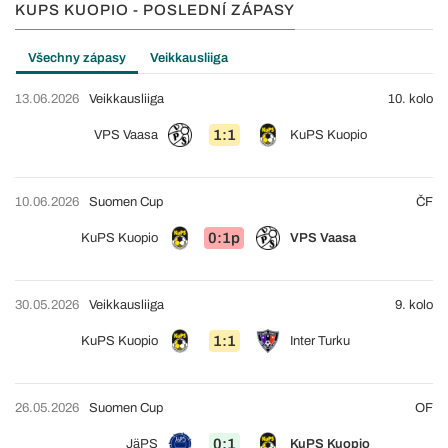
KUPS KUOPIO - POSLEDNÍ ZÁPASY
Všechny zápasy
Veikkausliiga
13.06.2026
Veikkausliiga
10. kolo
1:1
VPS Vaasa
KuPS Kuopio
10.06.2026
Suomen Cup
ČF
0:1p
KuPS Kuopio
VPS Vaasa
30.05.2026
Veikkausliiga
9. kolo
1:1
KuPS Kuopio
Inter Turku
26.05.2026
Suomen Cup
OF
0:1
JäPS
KuPS Kuopio