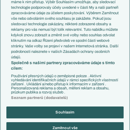
Představení týmů MS
Německo
máme k nim přístup. Výběr Souhlasím umožňuje, aby sledovací
EuroSkauting
Španělsko
technologie podporovaly účely uvedené v části My a naši partneři
PL v kostce
Argentina
zpracováváme údaje za účelem poskytování. Výběrem Zamítnout
Evropské koeficienty
Brazílie
vše nebo odvoláním svého souhlasu je zakážete. Pokud jsou
Přestupy
sledovací technologie zakázány, některé zobrazené obsahy a
Přestupové spekulace
reklamy pro vás nemusí být tolik relevantní. Tuto nabídku můžete
Přestupy
Zranění
kdykoli znovu zobrazit a změnit své volby nebo souhlas odvolat
Zápasy
kliknutím na odkaz Řízení předvoleb ve spodní části webové
Livescore
stránky. Vaše volby se projeví v našem Internetová stránka. Další
Kluby
Tipovací soutěž
podrobnosti naleznete v našich Zásadách ochrany osobních
Arsenal FC
Fotbal TV
údajů.
Chelsea FC
Společně s našimi partnery zpracováváme údaje s tímto
Manchester United
cílem:
AC Milán
Juventus FC
Používání přesných údajů o zeměpisné poloze . Aktivní
Bayern Mnichov
vyhledávání identifikačních údajů v rámci specifických vlastností
zařízení . Ukládání a/nebo přístup k informacím v zařízení .
FC Barcelona
Personalizovaná reklama a obsah, měření reklam a obsahu,
Real Madrid
průzkum publika a rozvoj služeb .
Seznam partnerů (dodavatelů)
Souhlasím
Copyright © 2001-2026 EuroFotbal.cz. Využíváme zpravodajství ČTK.
RSS
Podmínky užití
Informace o zpracování osobních údajů
Zamítnout vše