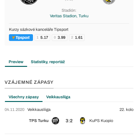
Stadión:
Veritas Stadion, Turku
Kurzy sázkové kanceláře Tipsport
5.17
3.99
1.61
1
0
2
Preview
Statistiky, reportáž
VZÁJEMNÉ ZÁPASY
Všechny zápasy
Veikkausliiga
04.11.2020
Veikkausliiga
22. kolo
3:2
TPS Turku
KuPS Kuopio