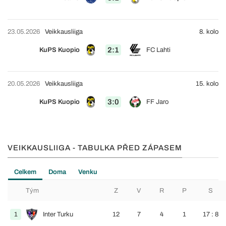
23.05.2026
Veikkausliiga
8. kolo
2:1
KuPS Kuopio
FC Lahti
20.05.2026
Veikkausliiga
15. kolo
3:0
KuPS Kuopio
FF Jaro
VEIKKAUSLIIGA - TABULKA PŘED ZÁPASEM
Celkem
Doma
Venku
Tým
Z
V
R
P
S
1
Inter Turku
12
7
4
1
17 : 8