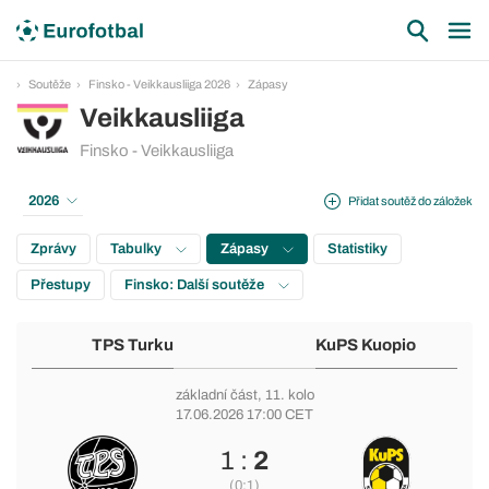
Soutěže
Finsko - Veikkausliiga 2026
Zápasy
Veikkausliiga
Finsko - Veikkausliiga
2026
Přidat soutěž do záložek
Zprávy
Tabulky
Zápasy
Statistiky
Přestupy
Finsko: Další soutěže
TPS Turku
KuPS Kuopio
základní část
, 11. kolo
17.06.2026 17:00 CET
1 :
2
(0:1)