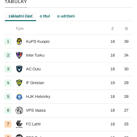
TABULKY
základní část
o titul
o udržení
Tým
Z
B
1
KuPS Kuopio
18
39
2
Inter Turku
18
34
3
AC Oulu
18
30
4
IF Gnistan
19
29
5
HJK Helsinky
18
28
6
VPS Vaasa
18
27
7
FC Lahti
18
25