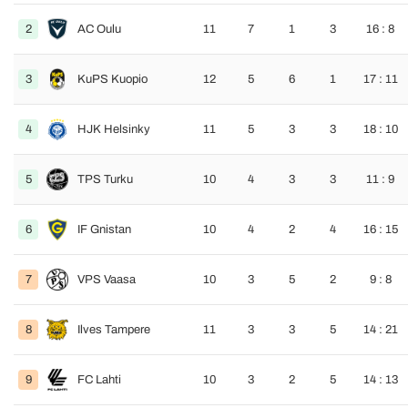
2
AC Oulu
11
7
1
3
16 : 8
3
KuPS Kuopio
12
5
6
1
17 : 11
4
HJK Helsinky
11
5
3
3
18 : 10
5
TPS Turku
10
4
3
3
11 : 9
6
IF Gnistan
10
4
2
4
16 : 15
7
VPS Vaasa
10
3
5
2
9 : 8
8
Ilves Tampere
11
3
3
5
14 : 21
9
FC Lahti
10
3
2
5
14 : 13