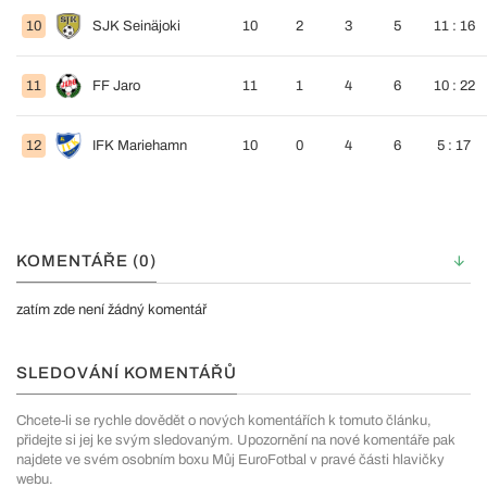
10
SJK Seinäjoki
10
2
3
5
11 : 16
11
FF Jaro
11
1
4
6
10 : 22
12
IFK Mariehamn
10
0
4
6
5 : 17
KOMENTÁŘE (0)
zatím zde není žádný komentář
SLEDOVÁNÍ KOMENTÁŘŮ
Chcete-li se rychle dovědět o nových komentářích k tomuto článku,
přidejte si jej ke svým sledovaným. Upozornění na nové komentáře pak
najdete ve svém osobním boxu Můj EuroFotbal v pravé části hlavičky
webu.