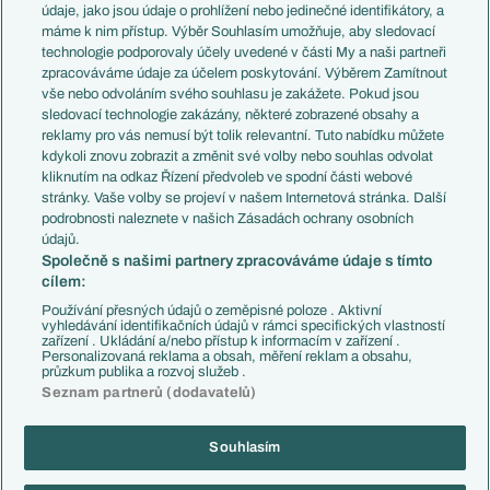
Témata
Itálie
údaje, jako jsou údaje o prohlížení nebo jedinečné identifikátory, a
Představení týmů MS
Německo
máme k nim přístup. Výběr Souhlasím umožňuje, aby sledovací
EuroSkauting
Španělsko
technologie podporovaly účely uvedené v části My a naši partneři
PL v kostce
Argentina
zpracováváme údaje za účelem poskytování. Výběrem Zamítnout
Evropské koeficienty
Brazílie
vše nebo odvoláním svého souhlasu je zakážete. Pokud jsou
Přestupy
sledovací technologie zakázány, některé zobrazené obsahy a
Přestupové spekulace
reklamy pro vás nemusí být tolik relevantní. Tuto nabídku můžete
Přestupy
Zranění
kdykoli znovu zobrazit a změnit své volby nebo souhlas odvolat
Zápasy
kliknutím na odkaz Řízení předvoleb ve spodní části webové
Livescore
stránky. Vaše volby se projeví v našem Internetová stránka. Další
Kluby
Tipovací soutěž
podrobnosti naleznete v našich Zásadách ochrany osobních
Arsenal FC
Fotbal TV
údajů.
Chelsea FC
Společně s našimi partnery zpracováváme údaje s tímto
Manchester United
cílem:
AC Milán
Juventus FC
Používání přesných údajů o zeměpisné poloze . Aktivní
Bayern Mnichov
vyhledávání identifikačních údajů v rámci specifických vlastností
zařízení . Ukládání a/nebo přístup k informacím v zařízení .
FC Barcelona
Personalizovaná reklama a obsah, měření reklam a obsahu,
Real Madrid
průzkum publika a rozvoj služeb .
Seznam partnerů (dodavatelů)
Souhlasím
Copyright © 2001-2026 EuroFotbal.cz. Využíváme zpravodajství ČTK.