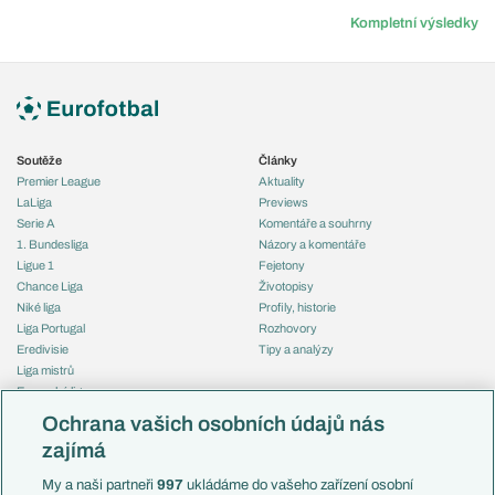
Kompletní výsledky
Soutěže
Články
Premier League
Aktuality
LaLiga
Previews
Serie A
Komentáře a souhrny
1. Bundesliga
Názory a komentáře
Ligue 1
Fejetony
Chance Liga
Životopisy
Niké liga
Profily, historie
Liga Portugal
Rozhovory
Eredivisie
Tipy a analýzy
Liga mistrů
Evropská liga
Reprezentace
Konferenční liga
Česko
Ochrana vašich osobních údajů nás
Mistrovství světa
Slovensko
zajímá
Liga národů
Anglie
Francie
My a naši partneři
997
ukládáme do vašeho zařízení osobní