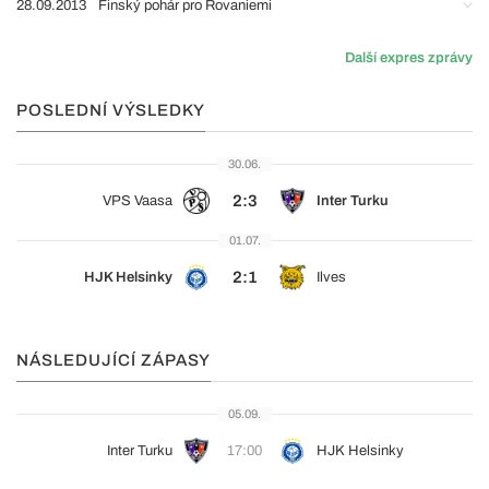
28.09.2013
Finský pohár pro Rovaniemi
Další expres zprávy
POSLEDNÍ VÝSLEDKY
30.06.
2:3
VPS Vaasa
Inter Turku
01.07.
2:1
HJK Helsinky
Ilves
NÁSLEDUJÍCÍ ZÁPASY
05.09.
Inter Turku
17:00
HJK Helsinky