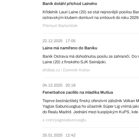
Baník dotáhl příchod Laineho
Křídelník Lauri Laine (20) se stal nejnovější posilou B
ostravským klubem domluvil na smlouvě do roku 2029.
Přemysl Bartoníček
22.12.2025
17:05
Laine má namířeno do Baníku
Baník Ostrava má dohodnutou posilu ze zahraničí. Do 
Laine (20) z finského SJK Seinäjoki.
efotbal.cz / Dominik Kočev
04.12.2025
20:18
Fenerbahce zacílilo na mladíka Mutlua
Teprve šestnáctiletý finský ofenzivní záložník Volkan
Yagize Sabuncuoglua ho účastník Süper Lig vnímá jako
do Realu Madrid. Jednání mezi kuopijským KuPS, kde Mut
x.com/yagosabuncuoglu
25.01.2025
12:42