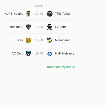
09.08.
KuPS Kuopio
14:00
TPS Turku
Inter Turku
16:00
FC Lahti
Ilves
17:00
Mariehamn
AC Oulu
18:00
HJK Helsinky
Kompletní výsledky