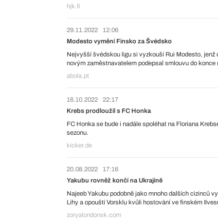
hjk.fi
29.11.2022
12:06
Modesto vymění Finsko za Švédsko
Nejvyšší švédskou ligu si vyzkouší Rui Modesto, jenž 
novým zaměstnavatelem podepsal smlouvu do konce 
abola.pt
16.10.2022
22:17
Krebs prodloužil s FC Honka
FC Honka se bude i nadále spoléhat na Floriana Krebse.
sezonu.
kicker.de
20.08.2022
17:16
Yakubu rovněž končí na Ukrajině
Najeeb Yakubu podobně jako mnoho dalších cizinců vyu
Lihy a opouští Vorsklu kvůli hostování ve finském Ilves
zoryalondonsk.com