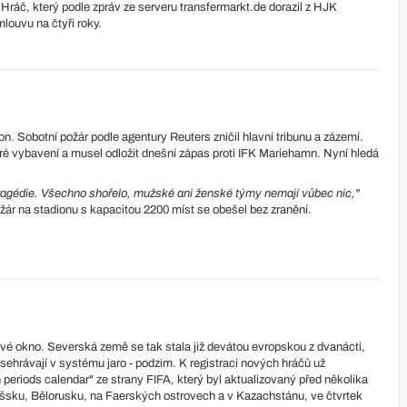
Hráč, který podle zpráv ze serveru transfermarkt.de dorazil z HJK
louvu na čtyři roky.
on. Sobotní požár podle agentury Reuters zničil hlavní tribunu a zázemí.
ré vybavení a musel odložit dnešní zápas proti IFK Mariehamn. Nyní hledá
ragédie. Všechno shořelo, mužské ani ženské týmy nemají vůbec nic,"
ožár na stadionu s kapacitou 2200 míst se obešel bez zranění.
ové okno. Severská země se tak stala již devátou evropskou z dvanácti,
 sehrávají v systému jaro - podzim. K registraci nových hráčů už
eriods calendar" ze strany FIFA, který byl aktualizovaný před několika
tyšsku, Bělorusku, na Faerských ostrovech a v Kazachstánu, ve čtvrtek