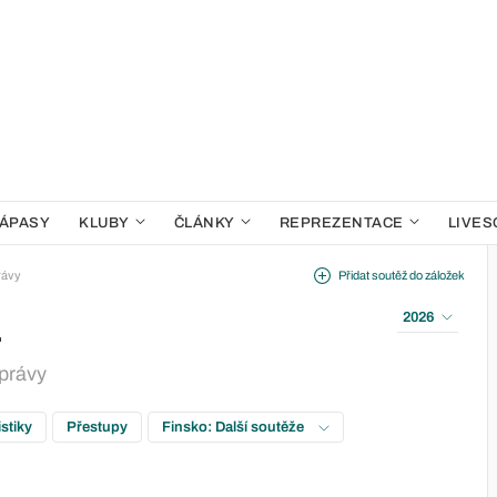
ÁPASY
KLUBY
ČLÁNKY
REPREZENTACE
LIVES
rávy
Přidat soutěž do záložek
a
2026
zprávy
istiky
Přestupy
Finsko: Další soutěže