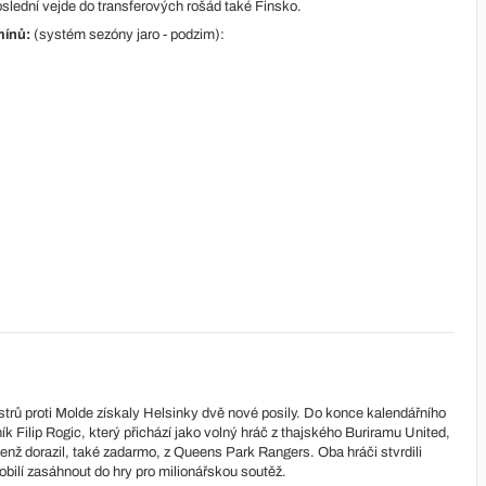
slední vejde do transferových rošád také Finsko.
mínů:
(systém sezóny jaro - podzim):
trů proti Molde získaly Helsinky dvě nové posily. Do konce kalendářního
ík Filip Rogic, který přichází jako volný hráč z thajského Buriramu United,
enž dorazil, také zadarmo, z Queens Park Rangers. Oba hráči stvrdili
obilí zasáhnout do hry pro milionářskou soutěž.