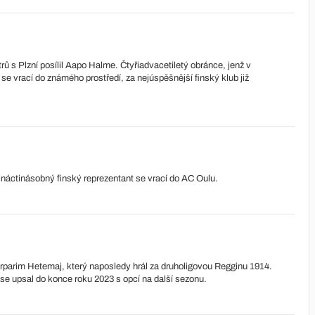
ů s Plzní posílil Aapo Halme. Čtyřiadvacetiletý obránce, jenž v
e vrací do známého prostředí, za nejúspěšnější finský klub již
ináctinásobný finský reprezentant se vrací do AC Oulu.
rparim Hetemaj, který naposledy hrál za druholigovou Regginu 1914.
 se upsal do konce roku 2023 s opcí na další sezonu.