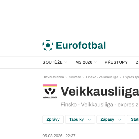
SOUTĚŽE
MS 2026
PŘESTUPY
Z
Hlavní stránka
Soutěže
Finsko - Veikkausliiga
Expres zp
Veikkausliig
Finsko - Veikkausliiga - expres 
Zprávy
Tabulky
Zápasy
Stat
05.08.2026
22:37