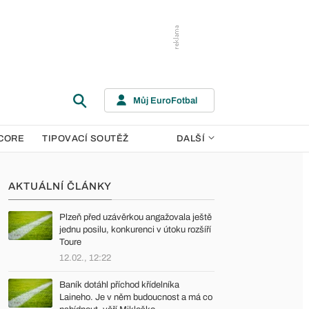
Můj EuroFotbal
CORE
TIPOVACÍ SOUTĚŽ
DALŠÍ
AKTUÁLNÍ ČLÁNKY
Plzeň před uzávěrkou angažovala ještě
jednu posilu, konkurenci v útoku rozšíří
Toure
12.02., 12:22
Baník dotáhl příchod křídelníka
Laineho. Je v něm budoucnost a má co