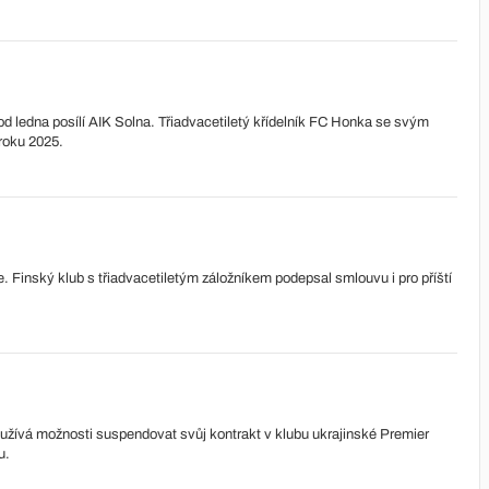
od ledna posílí AIK Solna. Třiadvacetiletý křídelník FC Honka se svým
roku 2025.
 Finský klub s třiadvacetiletým záložníkem podepsal smlouvu i pro příští
žívá možnosti suspendovat svůj kontrakt v klubu ukrajinské Premier
u.