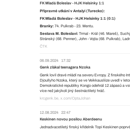
FK Mladá Boleslav - HJK Helsinky 1:1
Přípravné utkání v Antalyi (Turecko):
FK Mladá Boleslav - HJK Helsinky 1:1 (0:1)
Branky:
74. Pulkrab - 23. Mentu.
Sestava M. Boleslavi:
Trmal - Král (46. Mareš), Such
Stránský (68. Penner), John - Vojta (68. Pulkrab), Lad
ČTK
06.09.2024
17:32
Genk zlákal teenagera Nzoka
Genk lovil dravé mládí na severu Evropy. Z finského Int
Djoullyho Nzoka, který se ve Veikkausliize uvedl v let
Demokratické republiky Kongo odehrál 12 zápasů a vsítil
více než jakýkoli jiný šestnáctiletý hráč.
krcgenk.be, x.com/OptaJohan
12.08.2024
22:47
Keskinen novou posilou Aberdeenu
Jednadvacetiletý finský křídelník Topi Keskinen poprvé