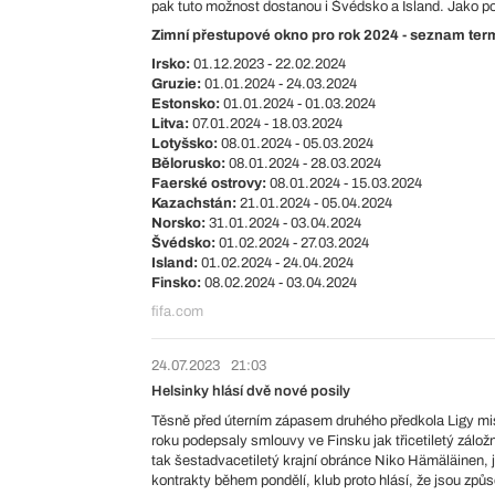
pak tuto možnost dostanou i Švédsko a Island. Jako po
Zimní přestupové okno pro rok 2024 - seznam ter
Irsko:
01.12.2023 - 22.02.2024
Gruzie:
01.01.2024 - 24.03.2024
Estonsko:
01.01.2024 - 01.03.2024
Litva:
07.01.2024 - 18.03.2024
Lotyšsko:
08.01.2024 - 05.03.2024
Bělorusko:
08.01.2024 - 28.03.2024
Faerské ostrovy:
08.01.2024 - 15.03.2024
Kazachstán:
21.01.2024 - 05.04.2024
Norsko:
31.01.2024 - 03.04.2024
Švédsko:
01.02.2024 - 27.03.2024
Island:
01.02.2024 - 24.04.2024
Finsko:
08.02.2024 - 03.04.2024
fifa.com
24.07.2023
21:03
Helsinky hlásí dvě nové posily
Těsně před úterním zápasem druhého předkola Ligy mis
roku podepsaly smlouvy ve Finsku jak třicetiletý záložn
tak šestadvacetiletý krajní obránce Niko Hämäläinen, j
kontrakty během pondělí, klub proto hlásí, že jsou způs