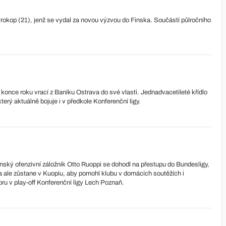
Prokop (21), jenž se vydal za novou výzvou do Finska. Součástí půlročního
 konce roku vrací z Baníku Ostrava do své vlasti. Jednadvacetileté křídlo
terý aktuálně bojuje i v předkole Konferenční ligy.
finský ofenzivní záložník Otto Ruoppi se dohodl na přestupu do Bundesligy,
 ale zůstane v Kuopiu, aby pomohl klubu v domácích soutěžích i
ru v play-off Konferenční ligy Lech Poznaň.