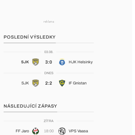
POSLEDNÍ VÝSLEDKY
03.08.
3:0
SJK
HJK Helsinky
DNES
2:2
SJK
IF Gnistan
NÁSLEDUJÍCÍ ZÁPASY
ZÍTRA
FF Jaro
18:00
VPS Vaasa