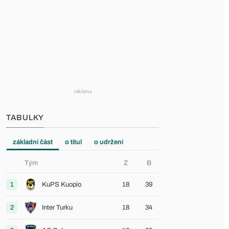
TABULKY
základní část
o titul
o udržení
Tým
Z
B
1
KuPS Kuopio
18
39
2
Inter Turku
18
34