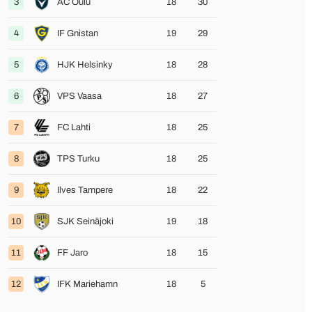
3
AC Oulu
18
30
4
IF Gnistan
19
29
5
HJK Helsinky
18
28
6
VPS Vaasa
18
27
7
FC Lahti
18
25
8
TPS Turku
18
25
9
Ilves Tampere
18
22
10
SJK Seinäjoki
19
18
11
FF Jaro
18
15
12
IFK Mariehamn
18
5