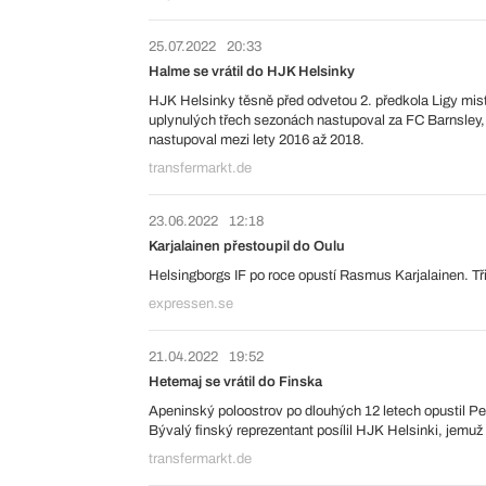
25.07.2022
20:33
Halme se vrátil do HJK Helsinky
HJK Helsinky těsně před odvetou 2. předkola Ligy mistr
uplynulých třech sezonách nastupoval za FC Barnsley, s
nastupoval mezi lety 2016 až 2018.
transfermarkt.de
23.06.2022
12:18
Karjalainen přestoupil do Oulu
Helsingborgs IF po roce opustí Rasmus Karjalainen. Tř
expressen.se
21.04.2022
19:52
Hetemaj se vrátil do Finska
Apeninský poloostrov po dlouhých 12 letech opustil Pe
Bývalý finský reprezentant posílil HJK Helsinki, jemuž
transfermarkt.de