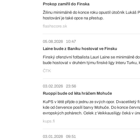
Prokop zamířil do Finska
Žilinu minimálně do konce roku opustil útočník Lukáš 
hostování je také opce na přestup.
flashscore.sk
05.08.2026
10:47
Laine bude z Baníku hostovat ve Finsku
Finský ofenzivní fotbalista Lauri Laine se minimálně do
bude hostovat v druhém týmu finské ligy Interu Turku, k
ČTK
03.02.2026
23:56
Ruoppi bude od léta hráčem Mohuče
KuPS v létě přijde o jednu ze svých opor. Dvacetiletý 
kde od července posílí barvy Mohuče. Do konce června
evropských pohárech. Celek z Veikkausliigy čeká v úno
kups.fi
03.01.2026
09:51