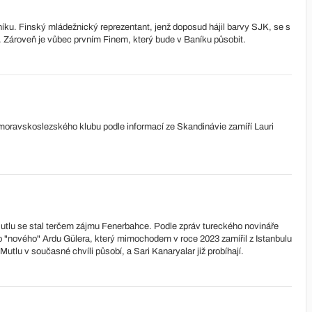
aníku. Finský mládežnický reprezentant, jenž doposud hájil barvy SJK, se s
 Zároveň je vůbec prvním Finem, který bude v Baníku působit.
moravskoslezského klubu podle informací ze Skandinávie zamíří Lauri
 Mutlu se stal terčem zájmu Fenerbahce. Podle zpráv tureckého novináře
 "nového" Ardu Gülera, který mimochodem v roce 2023 zamířil z Istanbulu
lu v současné chvíli působí, a Sari Kanaryalar již probíhají.