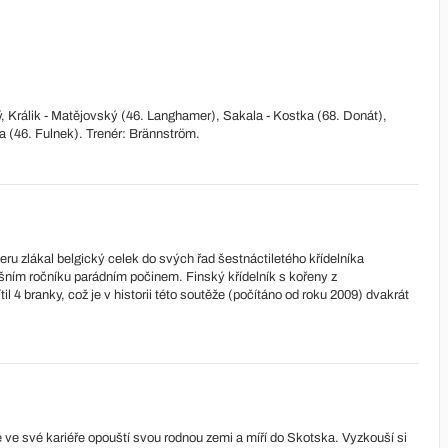
ý, Králik - Matějovský (46. Langhamer), Sakala - Kostka (68. Donát),
ra (46. Fulnek). Trenér: Brännström.
eru zlákal belgický celek do svých řad šestnáctiletého křídelníka
ošním ročníku parádním počinem. Finský křídelník s kořeny z
 4 branky, což je v historii této soutěže (počítáno od roku 2009) dvakrát
 ve své kariéře opouští svou rodnou zemi a míří do Skotska. Vyzkouší si