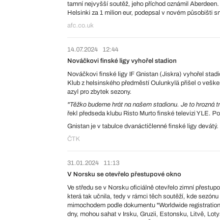
tamní nejvyšší soutěž, jeho příchod oznámil Aberdeen. 
Helsinki za 1 milion eur, podepsal v novém působišti sm
afc.co.uk
14.07.2024
12:44
Nováčkovi finské ligy vyhořel stadion
Nováčkovi finské ligy IF Gnistan (Jiskra) vyhořel stadi
Klub z helsinského předměstí Oulunkylä přišel o veške
azyl pro zbytek sezony.
"Těžko budeme hrát na našem stadionu. Je to hrozná t
řekl předseda klubu Risto Murto finské televizi YLE. P
Gnistan je v tabulce dvanáctičlenné finské ligy devátý.
ČTK
31.01.2024
11:13
V Norsku se otevřelo přestupové okno
Ve středu se v Norsku oficiálně otevřelo zimní přestup
která tak učnila, tedy v rámci těch soutěží, kde sezónu
mimochodem podle dokumentu "Worldwide registration p
dny, mohou sahat v Irsku, Gruzii, Estonsku, Litvě, Lo