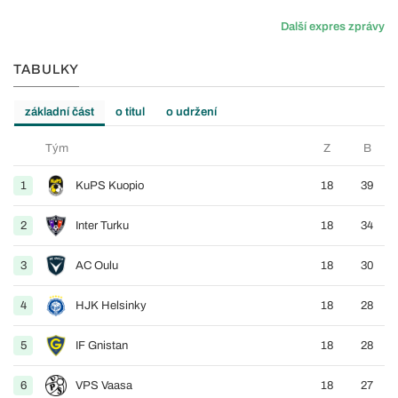
Další expres zprávy
TABULKY
základní část
o titul
o udržení
Tým
Z
B
1
KuPS Kuopio
18
39
2
Inter Turku
18
34
3
AC Oulu
18
30
4
HJK Helsinky
18
28
5
IF Gnistan
18
28
6
VPS Vaasa
18
27