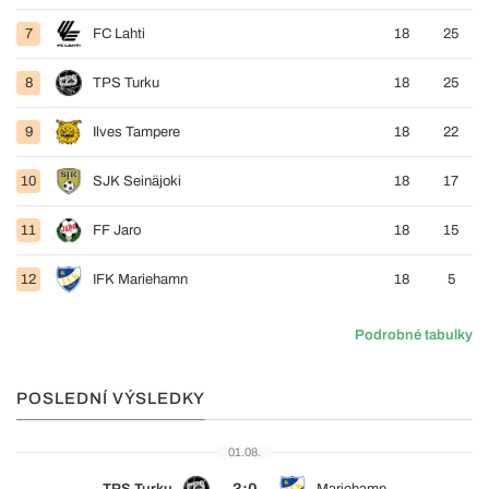
7
FC Lahti
18
25
8
TPS Turku
18
25
9
Ilves Tampere
18
22
10
SJK Seinäjoki
18
17
11
FF Jaro
18
15
12
IFK Mariehamn
18
5
Podrobné tabulky
POSLEDNÍ VÝSLEDKY
01.08.