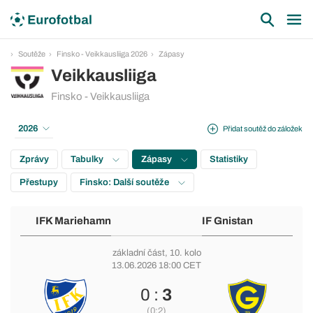
Soutěže
Finsko - Veikkausliiga 2026
Zápasy
Veikkausliiga
Finsko - Veikkausliiga
2026
Přidat soutěž do záložek
Zprávy
Tabulky
Zápasy
Statistiky
Přestupy
Finsko: Další soutěže
IFK Mariehamn
IF Gnistan
základní část
, 10. kolo
13.06.2026 18:00 CET
0 :
3
(0:2)