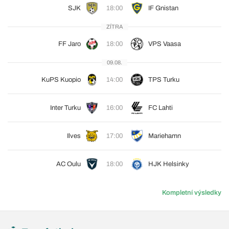
SJK
18:00
IF Gnistan
ZÍTRA
FF Jaro
18:00
VPS Vaasa
09.08.
KuPS Kuopio
14:00
TPS Turku
Inter Turku
16:00
FC Lahti
Ilves
17:00
Mariehamn
AC Oulu
18:00
HJK Helsinky
Kompletní výsledky