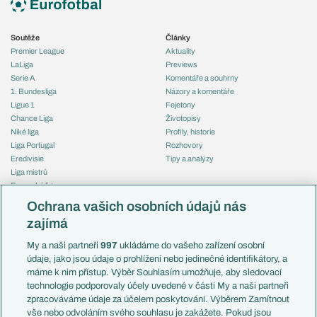
Soutěže
Články
Premier League
Aktuality
LaLiga
Previews
Serie A
Komentáře a souhrny
1. Bundesliga
Názory a komentáře
Ligue 1
Fejetony
Chance Liga
Životopisy
Niké liga
Profily, historie
Liga Portugal
Rozhovory
Eredivisie
Tipy a analýzy
Liga mistrů
Evropská liga
Reprezentace
Konferenční liga
Česko
Ochrana vašich osobních údajů nás
Mistrovství světa
Slovensko
zajímá
Liga národů
Anglie
Francie
My a naši partneři
997
ukládáme do vašeho zařízení osobní
Témata
Itálie
údaje, jako jsou údaje o prohlížení nebo jedinečné identifikátory, a
Představení týmů MS
Německo
máme k nim přístup. Výběr Souhlasím umožňuje, aby sledovací
EuroSkauting
Španělsko
technologie podporovaly účely uvedené v části My a naši partneři
PL v kostce
Argentina
zpracováváme údaje za účelem poskytování. Výběrem Zamítnout
Evropské koeficienty
Brazílie
vše nebo odvoláním svého souhlasu je zakážete. Pokud jsou