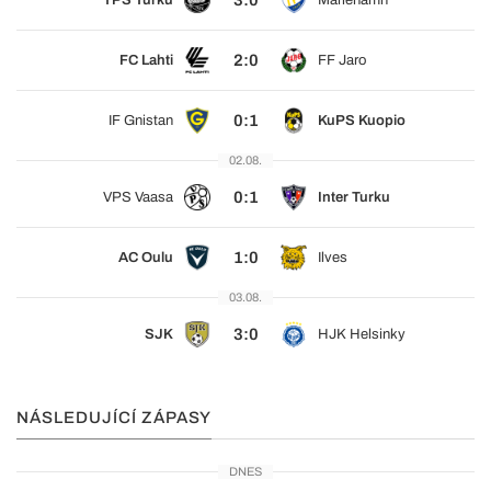
3:0
TPS Turku
Mariehamn
2:0
FC Lahti
FF Jaro
0:1
IF Gnistan
KuPS Kuopio
02.08.
0:1
VPS Vaasa
Inter Turku
1:0
AC Oulu
Ilves
03.08.
3:0
SJK
HJK Helsinky
NÁSLEDUJÍCÍ ZÁPASY
DNES