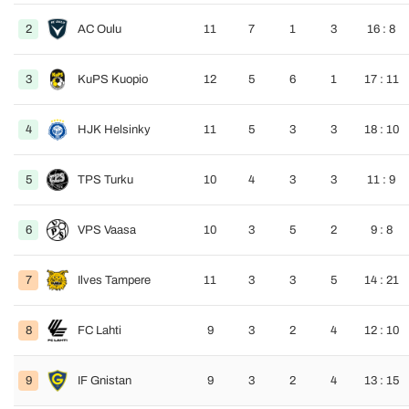
2
AC Oulu
11
7
1
3
16 : 8
3
KuPS Kuopio
12
5
6
1
17 : 11
4
HJK Helsinky
11
5
3
3
18 : 10
5
TPS Turku
10
4
3
3
11 : 9
6
VPS Vaasa
10
3
5
2
9 : 8
7
Ilves Tampere
11
3
3
5
14 : 21
8
FC Lahti
9
3
2
4
12 : 10
9
IF Gnistan
9
3
2
4
13 : 15