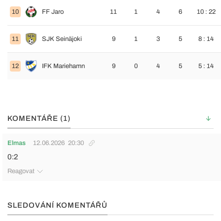
10
FF Jaro
11
1
4
6
10 : 22
11
SJK Seinäjoki
9
1
3
5
8 : 14
12
IFK Mariehamn
9
0
4
5
5 : 14
KOMENTÁŘE (1)
Elmas
12.06.2026
20:30
0:2
Reagovat
SLEDOVÁNÍ KOMENTÁŘŮ