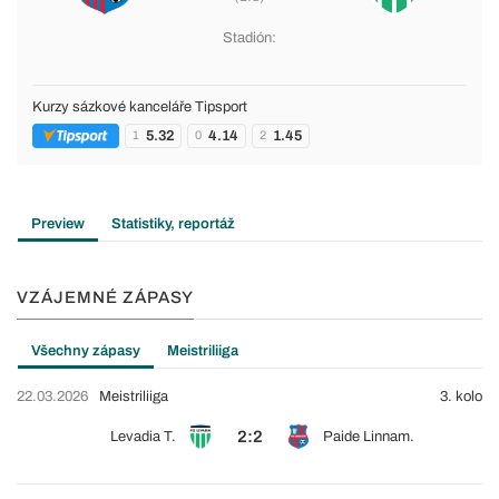
Stadión:
Kurzy sázkové kanceláře Tipsport
5.32
4.14
1.45
1
0
2
Preview
Statistiky, reportáž
VZÁJEMNÉ ZÁPASY
Všechny zápasy
Meistriliiga
22.03.2026
Meistriliiga
3. kolo
2:2
Levadia T.
Paide Linnam.