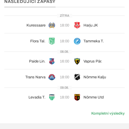
NÁSLEDUJÍCÍ ZÁPASY
ZÍTRA
Kuressaare
18:00
Harju JK
Flora Tal.
18:00
Tammeka T.
08.08.
Paide Lin.
16:00
Vaprus Pär.
Trans Narva
18:00
Nõmme Kalju
09.08.
Levadia T.
18:00
Nõmme Utd
Kompletní výsledky