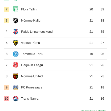
2
Flora Tallinn
20
39
3
Nõmme Kalju
21
38
4
Paide Linnameeskond
21
35
5
Vaprus Pärnu
21
27
6
Tammeka Tartu
19
26
7
Harju JK Laagri
21
25
8
Nõmme United
21
25
9
FC Kuressaare
21
18
10
Trans Narva
21
16