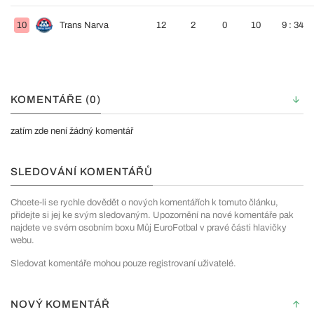
10
Trans Narva
12
2
0
10
9 : 34
KOMENTÁŘE (0)
zatím zde není žádný komentář
SLEDOVÁNÍ KOMENTÁŘŮ
Chcete-li se rychle dovědět o nových komentářích k tomuto článku,
přidejte si jej ke svým sledovaným. Upozornění na nové komentáře pak
najdete ve svém osobním boxu Můj EuroFotbal v pravé části hlavičky
webu.
Sledovat komentáře mohou pouze registrovaní uživatelé.
NOVÝ KOMENTÁŘ