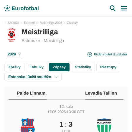
Soutěže
Estonsko - Meistriliiga 2026
Zápasy
Meistriliiga
Estonsko - Meistriliiga
2026
Přidat soutěž do záložek
Zprávy
Tabulky
Zápasy
Statistiky
Přestupy
Estonsko: Další soutěže
Paide Linnam.
Levadia Tallinn
12. kolo
17.05.2026 13:30 CET
1 :
3
(1:3)