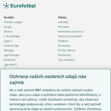
Soutěže
Články
Premier League
Aktuality
LaLiga
Previews
Serie A
Komentáře a souhrny
1. Bundesliga
Názory a komentáře
Ligue 1
Fejetony
Chance Liga
Životopisy
Niké liga
Profily, historie
Liga Portugal
Rozhovory
Eredivisie
Tipy a analýzy
Liga mistrů
Evropská liga
Reprezentace
Konferenční liga
Česko
Ochrana vašich osobních údajů nás
Mistrovství světa
Slovensko
zajímá
Liga národů
Anglie
Francie
My a naši partneři
997
ukládáme do vašeho zařízení osobní
Témata
Itálie
údaje, jako jsou údaje o prohlížení nebo jedinečné identifikátory, a
Představení týmů MS
Německo
máme k nim přístup. Výběr Souhlasím umožňuje, aby sledovací
EuroSkauting
Španělsko
technologie podporovaly účely uvedené v části My a naši partneři
PL v kostce
Argentina
zpracováváme údaje za účelem poskytování. Výběrem Zamítnout