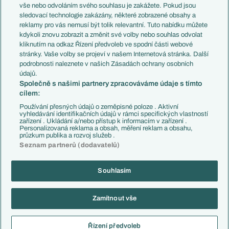
Evropské koeficienty
Brazílie
vše nebo odvoláním svého souhlasu je zakážete. Pokud jsou
Přestupy
sledovací technologie zakázány, některé zobrazené obsahy a
Přestupové spekulace
reklamy pro vás nemusí být tolik relevantní. Tuto nabídku můžete
Přestupy
Zranění
kdykoli znovu zobrazit a změnit své volby nebo souhlas odvolat
Zápasy
kliknutím na odkaz Řízení předvoleb ve spodní části webové
Livescore
stránky. Vaše volby se projeví v našem Internetová stránka. Další
Kluby
Tipovací soutěž
podrobnosti naleznete v našich Zásadách ochrany osobních
Arsenal FC
Fotbal TV
údajů.
Chelsea FC
Společně s našimi partnery zpracováváme údaje s tímto
Manchester United
cílem:
AC Milán
Juventus FC
Používání přesných údajů o zeměpisné poloze . Aktivní
Bayern Mnichov
vyhledávání identifikačních údajů v rámci specifických vlastností
zařízení . Ukládání a/nebo přístup k informacím v zařízení .
FC Barcelona
Personalizovaná reklama a obsah, měření reklam a obsahu,
Real Madrid
průzkum publika a rozvoj služeb .
Seznam partnerů (dodavatelů)
Souhlasím
Copyright © 2001-2026 EuroFotbal.cz. Využíváme zpravodajství ČTK.
RSS
Podmínky užití
Informace o zpracování osobních údajů
Zamítnout vše
GDPR a žurnalistika
Nastavení soukromí
Kontakt
Tiráž
Řízení předvoleb