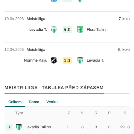
19.04.2026
Meistriliiga
7. kolo
4:0
Levadia T.
Flora Tallinn
12.04.2026
Meistriliiga
6. kolo
1:1
Nõmme Kalju
Levadia T.
MEISTRILIIGA - TABULKA PŘED ZÁPASEM
Celkem
Doma
Venku
Tým
Z
V
R
P
S
1
Levadia Tallinn
11
8
3
0
29 : 8