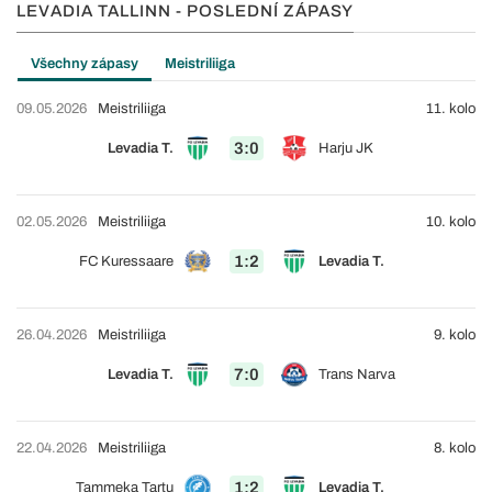
LEVADIA TALLINN - POSLEDNÍ ZÁPASY
Všechny zápasy
Meistriliiga
09.05.2026
Meistriliiga
11. kolo
3:0
Levadia T.
Harju JK
02.05.2026
Meistriliiga
10. kolo
1:2
FC Kuressaare
Levadia T.
26.04.2026
Meistriliiga
9. kolo
7:0
Levadia T.
Trans Narva
22.04.2026
Meistriliiga
8. kolo
1:2
Tammeka Tartu
Levadia T.