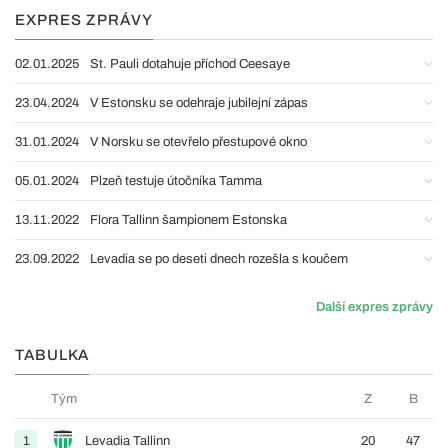
EXPRES ZPRÁVY
02.01.2025
St. Pauli dotahuje příchod Ceesaye
23.04.2024
V Estonsku se odehraje jubilejní zápas
31.01.2024
V Norsku se otevřelo přestupové okno
05.01.2024
Plzeň testuje útočníka Tamma
13.11.2022
Flora Tallinn šampionem Estonska
23.09.2022
Levadia se po deseti dnech rozešla s koučem
Další expres zprávy
TABULKA
Tým
Z
B
1
Levadia Tallinn
20
47