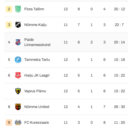
2
Flora Tallinn
12
8
0
4
25 : 12
3
Nõmme Kalju
11
7
1
3
22 : 7
Paide
4
11
6
2
3
20 : 14
Linnameeskond
5
Tammeka Tartu
12
5
1
6
15 : 18
6
Harju JK Laagri
12
5
1
6
15 : 22
Vaprus Pärnu
12
5
1
6
15 : 22
8
Nõmme United
12
4
1
7
26 : 30
9
FC Kuressaare
11
3
0
8
11 : 20