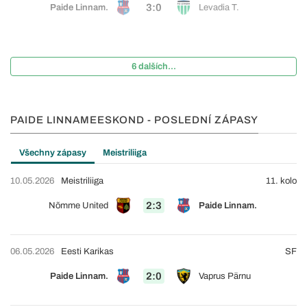
3:0
Paide Linnam.
Levadia T.
6 dalších...
PAIDE LINNAMEESKOND - POSLEDNÍ ZÁPASY
Všechny zápasy
Meistriliiga
10.05.2026
Meistriliiga
11. kolo
2:3
Nõmme United
Paide Linnam.
06.05.2026
Eesti Karikas
SF
2:0
Paide Linnam.
Vaprus Pärnu