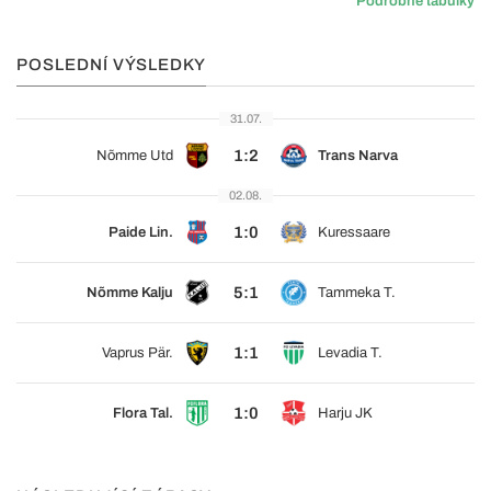
Podrobné tabulky
POSLEDNÍ VÝSLEDKY
31.07.
1:2
Nõmme Utd
Trans Narva
02.08.
1:0
Paide Lin.
Kuressaare
5:1
Nõmme Kalju
Tammeka T.
1:1
Vaprus Pär.
Levadia T.
1:0
Flora Tal.
Harju JK