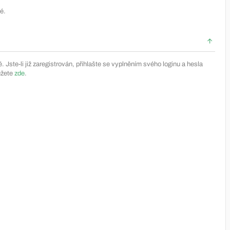
é.
Jste-li již zaregistrován, přihlašte se vyplněním svého loginu a hesla
ůžete
zde
.