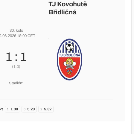
TJ Kovohutě
Břidličná
30. kolo
0.06.2026 18:00 CET
1 : 1
(1:0)
Stadión:
rt
1.30
5.20
5.32
1
0
2