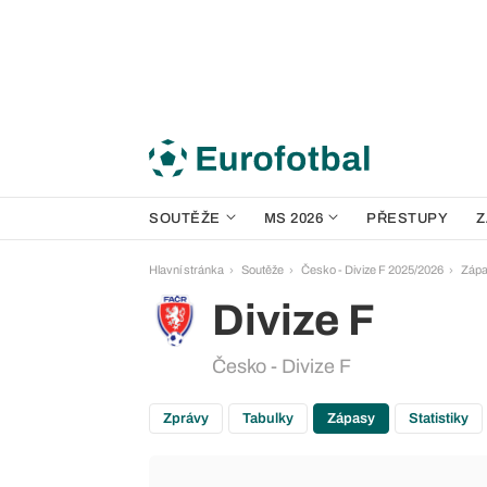
SOUTĚŽE
MS 2026
PŘESTUPY
Z
Hlavní stránka
Soutěže
Česko - Divize F 2025/2026
Záp
Divize F
Česko - Divize F
Zprávy
Tabulky
Zápasy
Statistiky