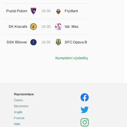
Pustá Polom
16:30
Frýdlant
SK Kravaře
16:30
Val. Mez.
SSK Bílovec
16:30
SFC Opava B
Kompletní výsledky
Reprezentace
Česko
Slovensko
Anglie
Francie
Itálie