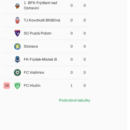
1. BFK Frýdlant nad
0
0
Ostravicí
TJ Kovohutě Břidličná
0
0
SC Pustá Polom
0
0
Stonava
0
0
FK Frýdek-Místek B
0
0
FC Vratimov
0
0
16
FC Hlučín
1
0
Podrobné tabulky