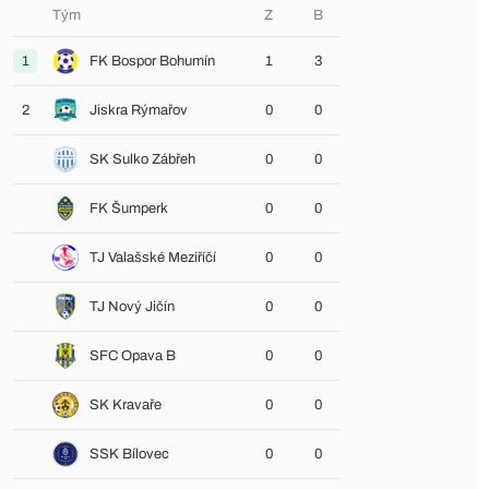
Tým
Z
B
1
FK Bospor Bohumín
1
3
2
Jiskra Rýmařov
0
0
SK Sulko Zábřeh
0
0
FK Šumperk
0
0
TJ Valašské Meziříčí
0
0
TJ Nový Jičín
0
0
SFC Opava B
0
0
SK Kravaře
0
0
SSK Bílovec
0
0