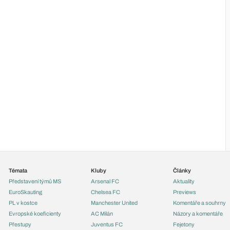
Témata
Kluby
Články
Představení týmů MS
Arsenal FC
Aktuality
EuroSkauting
Chelsea FC
Previews
PL v kostce
Manchester United
Komentáře a souhrny
Evropské koeficienty
AC Milán
Názory a komentáře
Přestupy
Juventus FC
Fejetony