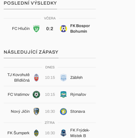
POSLEDNÍ VÝSLEDKY
VČERA
FK Bospor
0:2
FC Hlučín
Bohumín
NÁSLEDUJÍCÍ ZÁPASY
DNES
TJ Kovohutě
10:15
Zábřeh
Břidličná
FC Vratimov
10:15
Rýmařov
Nový Jičín
16:30
Stonava
ZÍTRA
FK Frýdek-
FK Šumperk
16:30
Místek B