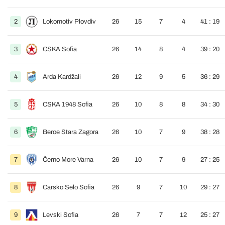
2
Lokomotiv Plovdiv
26
15
7
4
41 : 19
3
CSKA Sofia
26
14
8
4
39 : 20
4
Arda Kardžali
26
12
9
5
36 : 29
5
CSKA 1948 Sofia
26
10
8
8
34 : 30
6
Beroe Stara Zagora
26
10
7
9
38 : 28
7
Černo More Varna
26
10
7
9
27 : 25
8
Carsko Selo Sofia
26
9
7
10
29 : 27
9
Levski Sofia
26
7
7
12
25 : 27