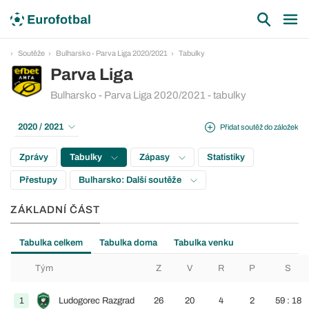
Soutěže
Bulharsko - Parva Liga 2020/2021
Tabulky
Parva Liga
Bulharsko - Parva Liga 2020/2021 - tabulky
2020 / 2021
Přidat soutěž do záložek
Zprávy
Tabulky
Zápasy
Statistiky
Přestupy
Bulharsko: Další soutěže
ZÁKLADNÍ ČÁST
Tabulka celkem
Tabulka doma
Tabulka venku
Tým
Z
V
R
P
S
1
Ludogorec Razgrad
26
20
4
2
59 : 18