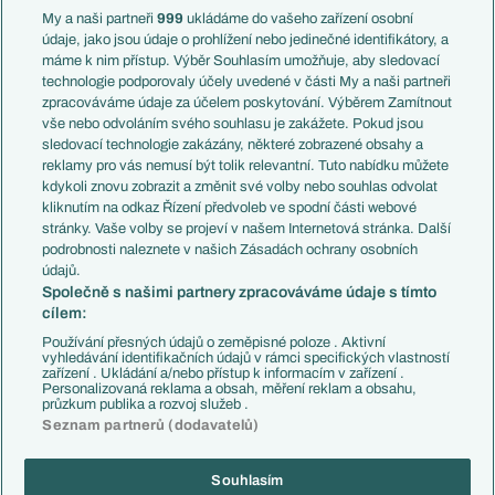
Francie
My a naši partneři
999
ukládáme do vašeho zařízení osobní
Témata
Itálie
údaje, jako jsou údaje o prohlížení nebo jedinečné identifikátory, a
Představení týmů MS
Německo
máme k nim přístup. Výběr Souhlasím umožňuje, aby sledovací
EuroSkauting
Španělsko
technologie podporovaly účely uvedené v části My a naši partneři
PL v kostce
Argentina
zpracováváme údaje za účelem poskytování. Výběrem Zamítnout
Evropské koeficienty
Brazílie
vše nebo odvoláním svého souhlasu je zakážete. Pokud jsou
Přestupy
sledovací technologie zakázány, některé zobrazené obsahy a
Přestupové spekulace
reklamy pro vás nemusí být tolik relevantní. Tuto nabídku můžete
Přestupy
Zranění
kdykoli znovu zobrazit a změnit své volby nebo souhlas odvolat
Zápasy
kliknutím na odkaz Řízení předvoleb ve spodní části webové
Livescore
stránky. Vaše volby se projeví v našem Internetová stránka. Další
Kluby
Tipovací soutěž
podrobnosti naleznete v našich Zásadách ochrany osobních
Arsenal FC
Fotbal TV
údajů.
Chelsea FC
Společně s našimi partnery zpracováváme údaje s tímto
Manchester United
cílem:
AC Milán
Juventus FC
Používání přesných údajů o zeměpisné poloze . Aktivní
Bayern Mnichov
vyhledávání identifikačních údajů v rámci specifických vlastností
zařízení . Ukládání a/nebo přístup k informacím v zařízení .
FC Barcelona
Personalizovaná reklama a obsah, měření reklam a obsahu,
Real Madrid
průzkum publika a rozvoj služeb .
Seznam partnerů (dodavatelů)
Souhlasím