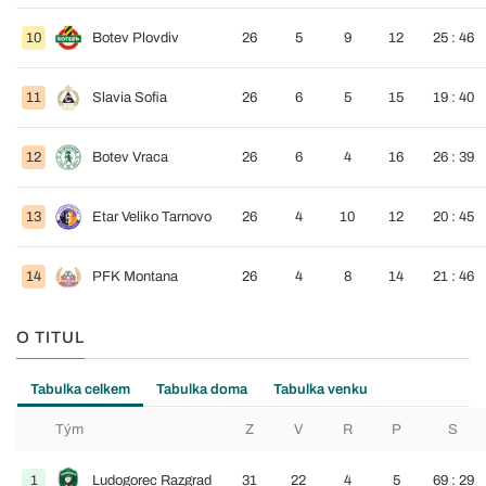
10
Botev Plovdiv
26
5
9
12
25 : 46
11
Slavia Sofia
26
6
5
15
19 : 40
12
Botev Vraca
26
6
4
16
26 : 39
13
Etar Veliko Tarnovo
26
4
10
12
20 : 45
14
PFK Montana
26
4
8
14
21 : 46
O TITUL
Tabulka celkem
Tabulka doma
Tabulka venku
Tým
Z
V
R
P
S
1
Ludogorec Razgrad
31
22
4
5
69 : 29