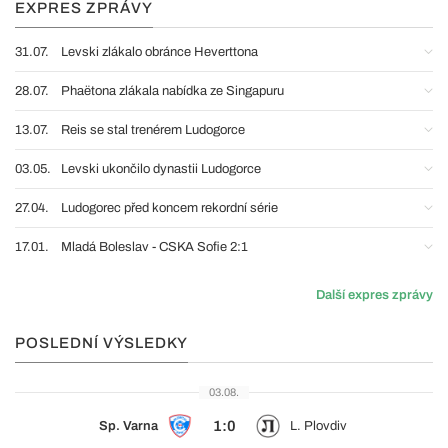
EXPRES ZPRÁVY
31.07.
Levski zlákalo obránce Heverttona
28.07.
Phaëtona zlákala nabídka ze Singapuru
13.07.
Reis se stal trenérem Ludogorce
03.05.
Levski ukončilo dynastii Ludogorce
27.04.
Ludogorec před koncem rekordní série
17.01.
Mladá Boleslav - CSKA Sofie 2:1
Další expres zprávy
POSLEDNÍ VÝSLEDKY
03.08.
1:0
Sp. Varna
L. Plovdiv