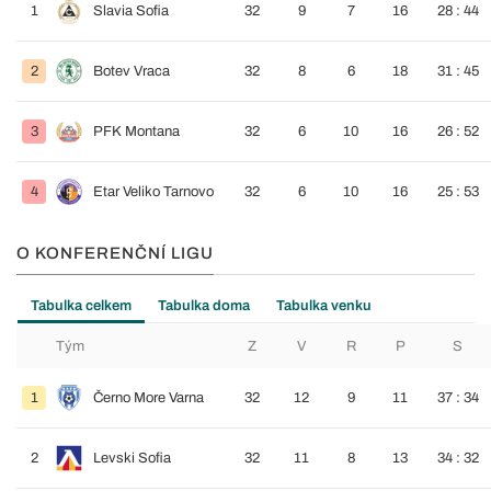
1
Slavia Sofia
32
9
7
16
28 : 44
2
Botev Vraca
32
8
6
18
31 : 45
3
PFK Montana
32
6
10
16
26 : 52
4
Etar Veliko Tarnovo
32
6
10
16
25 : 53
O KONFERENČNÍ LIGU
Tabulka celkem
Tabulka doma
Tabulka venku
Tým
Z
V
R
P
S
1
Černo More Varna
32
12
9
11
37 : 34
2
Levski Sofia
32
11
8
13
34 : 32