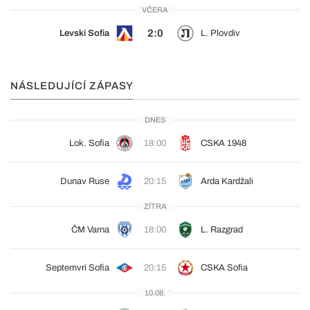
VČERA
2:0
Levski Sofia
L. Plovdiv
NÁSLEDUJÍCÍ ZÁPASY
DNES
Lok. Sofia
18:00
CSKA 1948
Dunav Ruse
20:15
Arda Kardžali
ZÍTRA
ČM Varna
18:00
L. Razgrad
Septemvri Sofia
20:15
CSKA Sofia
10.08.