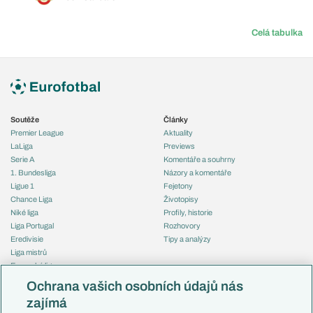
Celá tabulka
Soutěže
Články
Premier League
Aktuality
LaLiga
Previews
Serie A
Komentáře a souhrny
1. Bundesliga
Názory a komentáře
Ligue 1
Fejetony
Chance Liga
Životopisy
Niké liga
Profily, historie
Liga Portugal
Rozhovory
Eredivisie
Tipy a analýzy
Liga mistrů
Evropská liga
Reprezentace
Konferenční liga
Česko
Ochrana vašich osobních údajů nás
Mistrovství světa
Slovensko
zajímá
Liga národů
Anglie