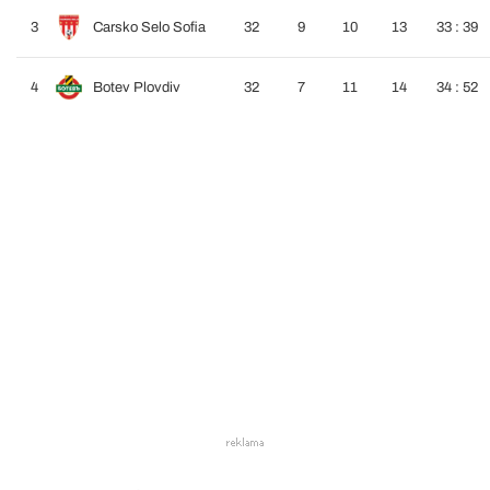
3
Carsko Selo Sofia
32
9
10
13
33 : 39
4
Botev Plovdiv
32
7
11
14
34 : 52