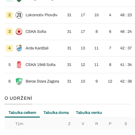
2
Lokomotiv Plovdiv
31
17
10
4
48 : 23
3
CSKA Sofia
31
17
8
6
46 : 24
4
Arda Kardžali
31
13
11
7
42 : 37
5
CSKA 1948 Sofia
31
12
11
8
41 : 34
6
Beroe Stara Zagora
31
10
9
12
42 : 38
O UDRŽENÍ
Tabulka celkem
Tabulka doma
Tabulka venku
Tým
Z
V
R
P
S