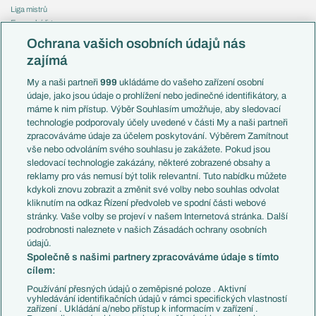
Liga mistrů
Evropská liga
Reprezentace
Konferenční liga
Česko
Ochrana vašich osobních údajů nás
Mistrovství světa
Slovensko
zajímá
Liga národů
Anglie
Francie
My a naši partneři
999
ukládáme do vašeho zařízení osobní
Témata
Itálie
údaje, jako jsou údaje o prohlížení nebo jedinečné identifikátory, a
Představení týmů MS
Německo
máme k nim přístup. Výběr Souhlasím umožňuje, aby sledovací
EuroSkauting
Španělsko
technologie podporovaly účely uvedené v části My a naši partneři
PL v kostce
Argentina
zpracováváme údaje za účelem poskytování. Výběrem Zamítnout
Evropské koeficienty
Brazílie
vše nebo odvoláním svého souhlasu je zakážete. Pokud jsou
Přestupy
sledovací technologie zakázány, některé zobrazené obsahy a
Přestupové spekulace
reklamy pro vás nemusí být tolik relevantní. Tuto nabídku můžete
Přestupy
Zranění
kdykoli znovu zobrazit a změnit své volby nebo souhlas odvolat
Zápasy
kliknutím na odkaz Řízení předvoleb ve spodní části webové
Livescore
stránky. Vaše volby se projeví v našem Internetová stránka. Další
Kluby
Tipovací soutěž
podrobnosti naleznete v našich Zásadách ochrany osobních
Arsenal FC
Fotbal TV
údajů.
Chelsea FC
Společně s našimi partnery zpracováváme údaje s tímto
Manchester United
cílem:
AC Milán
Juventus FC
Používání přesných údajů o zeměpisné poloze . Aktivní
Bayern Mnichov
vyhledávání identifikačních údajů v rámci specifických vlastností
zařízení . Ukládání a/nebo přístup k informacím v zařízení .
FC Barcelona