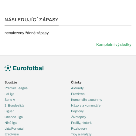
NÁSLEDUJÍCÍ ZÁPASY
nenalezeny žádné zápasy
Kompletní výsledky
Soutěže
Články
Premier League
Aktuality
LaLiga
Previews
Serie A
Komentáře a souhrny
1. Bundesliga
Názory a komentáře
Ligue 1
Fejetony
Chance Liga
Životopisy
Niké liga
Profily, historie
Liga Portugal
Rozhovory
Eredivisie
Tipy a analýzy