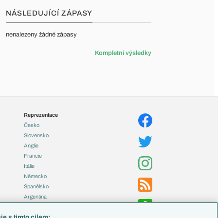
NÁSLEDUJÍCÍ ZÁPASY
nenalezeny žádné zápasy
Kompletní výsledky
Reprezentace
Česko
Slovensko
Anglie
Francie
Itálie
Německo
Španělsko
Argentina
Brazílie
e s tímto cílem: