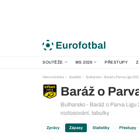
SOUTĚŽE
MS 2026
PŘESTUPY
Z
Hlavní stránka
Soutěže
Bulharsko - Baráž o Parva Ligu 202
Baráž o Parv
Bulharsko - Baráž o Parva Ligu 
rozlosování, tabulky
Zprávy
Zápasy
Statistiky
Přestupy