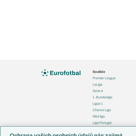
Soutěže
Premier League
LaLiga
Serie A
1. Bundesliga
Ligue 1
Chance Liga
Niké liga
Liga Portugal
Eredivisie
Ochrana vašich osobních údajů nás zajímá
Liga mistrů