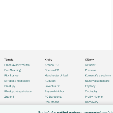
Témata
Kluby
Články
Představení týmů MS
Arsenal FC
Aktuality
EuroSkauting
Chelsea FC
Previews
PL v kostce
Manchester United
Komentáře a souhrny
Evropské koeficienty
AC Milán
Názory a komentáře
Přestupy
Juventus FC
Fejetony
Přestupové spekulace
Bayern Mnichov
Životopisy
Zranění
FC Barcelona
Profily, historie
Real Madrid
Rozhovory
Tipy a analýzy
Společně s našimi partnery zpracováváme údaj