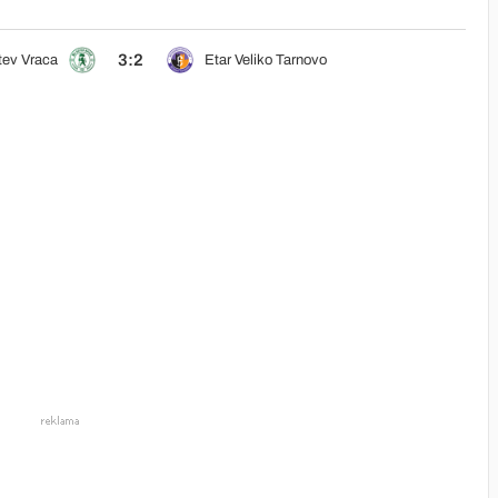
3:2
tev Vraca
Etar Veliko Tarnovo