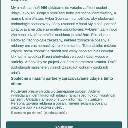
Anglie
Francie
My a naši partneři
999
ukládáme do vašeho zařízení osobní
Témata
Itálie
údaje, jako jsou údaje o prohlížení nebo jedinečné identifikátory, a
Představení týmů MS
Německo
máme k nim přístup. Výběr Souhlasím umožňuje, aby sledovací
EuroSkauting
Španělsko
technologie podporovaly účely uvedené v části My a naši partneři
PL v kostce
Argentina
zpracováváme údaje za účelem poskytování. Výběrem Zamítnout
Evropské koeficienty
Brazílie
vše nebo odvoláním svého souhlasu je zakážete. Pokud jsou
Přestupy
sledovací technologie zakázány, některé zobrazené obsahy a
Přestupové spekulace
reklamy pro vás nemusí být tolik relevantní. Tuto nabídku můžete
Přestupy
Zranění
kdykoli znovu zobrazit a změnit své volby nebo souhlas odvolat
Zápasy
kliknutím na odkaz Řízení předvoleb ve spodní části webové
Livescore
stránky. Vaše volby se projeví v našem Internetová stránka. Další
Kluby
Tipovací soutěž
podrobnosti naleznete v našich Zásadách ochrany osobních
Arsenal FC
Fotbal TV
údajů.
Chelsea FC
Společně s našimi partnery zpracováváme údaje s tímto
Manchester United
cílem:
AC Milán
Juventus FC
Používání přesných údajů o zeměpisné poloze . Aktivní
Bayern Mnichov
vyhledávání identifikačních údajů v rámci specifických vlastností
zařízení . Ukládání a/nebo přístup k informacím v zařízení .
FC Barcelona
Personalizovaná reklama a obsah, měření reklam a obsahu,
Real Madrid
průzkum publika a rozvoj služeb .
Seznam partnerů (dodavatelů)
Souhlasím