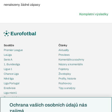
nenalezeny žádné zápasy
Kompletní výsledky
Soutěže
Články
Premier League
Aktuality
LaLiga
Previews
Serie A
Komentáře a souhrny
1. Bundesliga
Názory a komentáře
Ligue 1
Fejetony
Chance Liga
Životopisy
Niké liga
Profily, historie
Liga Portugal
Rozhovory
Eredivisie
Tipy a analýzy
Liga mistrů
Evropská liga
Reprezentace
Konferenční liga
Česko
Ochrana vašich osobních údajů nás
Mistrovství světa
Slovensko
zajímá
Liga národů