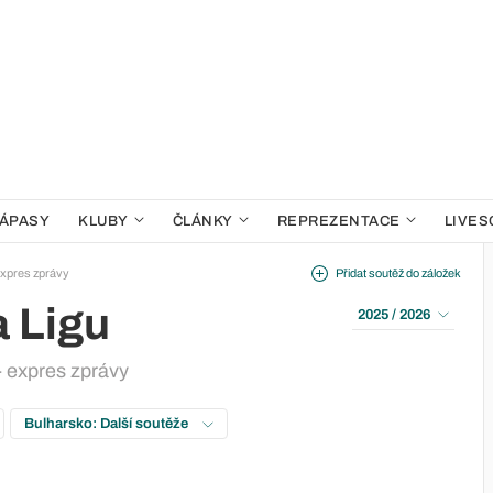
ÁPASY
KLUBY
ČLÁNKY
REPREZENTACE
LIVES
xpres zprávy
Přidat soutěž do záložek
a Ligu
2025 / 2026
- expres zprávy
Bulharsko: Další soutěže