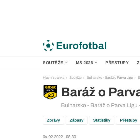
SOUTĚŽE
MS 2026
PŘESTUPY
Z
Hlavní stránka
Soutěže
Bulharsko - Baráž o Parva Ligu
E
Baráž o Parv
Bulharsko - Baráž o Parva Ligu 
Zprávy
Zápasy
Statistiky
Přestupy
04.02.2022
08:30