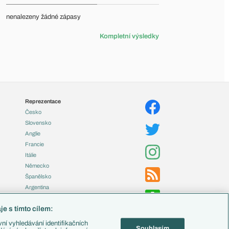
nenalezeny žádné zápasy
Kompletní výsledky
Reprezentace
Česko
Slovensko
Anglie
Francie
Itálie
Německo
Španělsko
Argentina
Brazílie
e s tímto cílem:
Přestupy
ní vyhledávání identifikačních
Souhlasím
Zápasy