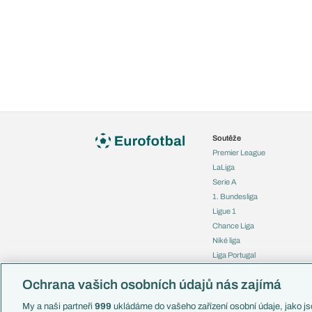
Soutěže
Premier League
LaLiga
Serie A
1. Bundesliga
Ligue 1
Chance Liga
Niké liga
Liga Portugal
Eredivisie
Ochrana vašich osobních údajů nás zajímá
Liga mistrů
Evropská liga
My a naši partneři
999
ukládáme do vašeho zařízení osobní údaje, jako jso