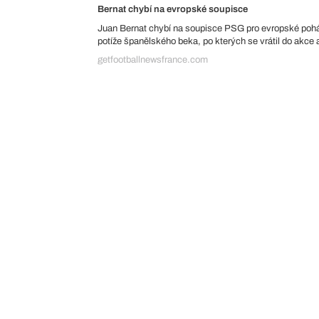
Bernat chybí na evropské soupisce
Juan Bernat chybí na soupisce PSG pro evropské pohá
potíže španělského beka, po kterých se vrátil do akce a
getfootballnewsfrance.com