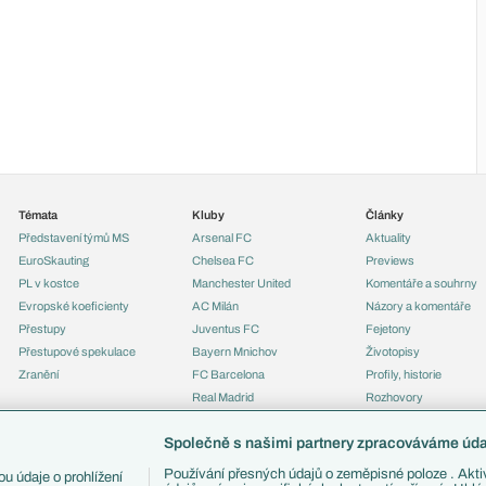
Témata
Kluby
Články
Představení týmů MS
Arsenal FC
Aktuality
EuroSkauting
Chelsea FC
Previews
PL v kostce
Manchester United
Komentáře a souhrny
Evropské koeficienty
AC Milán
Názory a komentáře
Přestupy
Juventus FC
Fejetony
Přestupové spekulace
Bayern Mnichov
Životopisy
Zranění
FC Barcelona
Profily, historie
Real Madrid
Rozhovory
Tipy a analýzy
Společně s našimi partnery zpracováváme údaj
Používání přesných údajů o zeměpisné poloze . Aktiv
u údaje o prohlížení