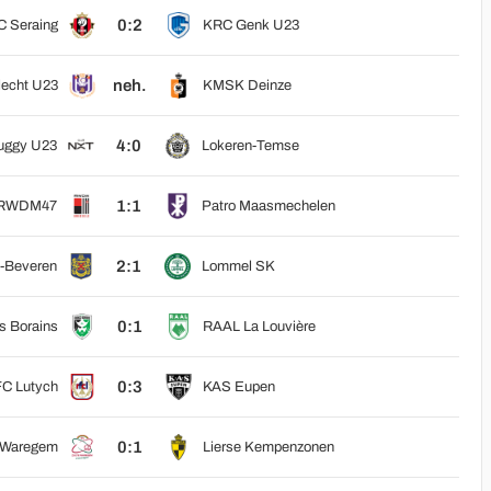
0:2
 Seraing
KRC Genk U23
neh.
echt U23
KMSK Deinze
4:0
uggy U23
Lokeren-Temse
1:1
RWDM47
Patro Maasmechelen
2:1
-Beveren
Lommel SK
0:1
s Borains
RAAL La Louvière
0:3
C Lutych
KAS Eupen
0:1
 Waregem
Lierse Kempenzonen