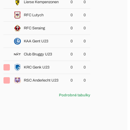
Lierse Kempenzonen
0
0
RFC Lutych
0
0
RFC Seraing
0
0
KAA Gent U23
0
0
Club Bruggy U23
0
0
KRC Genk U23
0
0
RSC Anderlecht U23
0
0
Podrobné tabulky