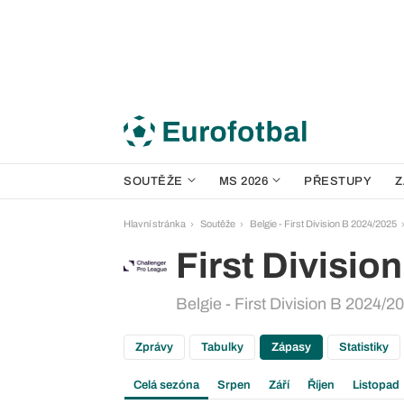
SOUTĚŽE
MS 2026
PŘESTUPY
Z
Hlavní stránka
Soutěže
Belgie - First Division B 2024/2025
First Division
Belgie - First Division B 2024/2
Zprávy
Tabulky
Zápasy
Statistiky
Celá sezóna
Srpen
Září
Říjen
Listopad