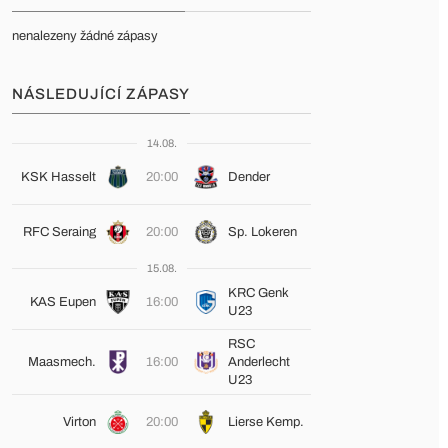
nenalezeny žádné zápasy
NÁSLEDUJÍCÍ ZÁPASY
14.08.
KSK Hasselt
20:00
Dender
RFC Seraing
20:00
Sp. Lokeren
15.08.
KRC Genk
KAS Eupen
16:00
U23
RSC
Maasmech.
16:00
Anderlecht
U23
Virton
20:00
Lierse Kemp.