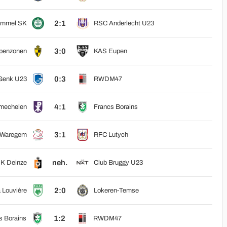
2:1
ommel SK
RSC Anderlecht U23
3:0
penzonen
KAS Eupen
0:3
Genk U23
RWDM47
4:1
mechelen
Francs Borains
3:1
 Waregem
RFC Lutych
neh.
K Deinze
Club Bruggy U23
2:0
 Louvière
Lokeren-Temse
1:2
s Borains
RWDM47