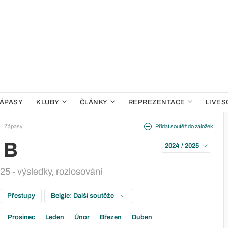
ÁPASY
KLUBY
ČLÁNKY
REPREZENTACE
LIVES
Zápasy
Přidat soutěž do záložek
 B
2024 / 2025
025 - výsledky, rozlosování
Přestupy
Belgie: Další soutěže
Prosinec
Leden
Únor
Březen
Duben