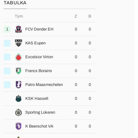
TABULKA
Tým
Z
B
1
FCV Dender EH
0
0
KAS Eupen
0
0
Excelsior Virton
0
0
Francs Borains
0
0
Patro Maasmechelen
0
0
KSK Hasselt
0
0
Sporting Lokeren
0
0
K Beerschot VA
0
0