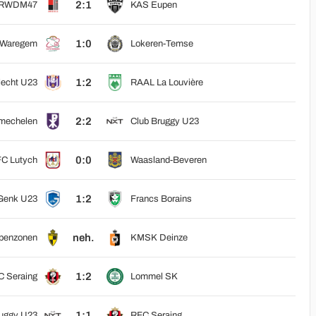
2:1
RWDM47
KAS Eupen
1:0
 Waregem
Lokeren-Temse
1:2
echt U23
RAAL La Louvière
2:2
mechelen
Club Bruggy U23
0:0
C Lutych
Waasland-Beveren
1:2
Genk U23
Francs Borains
neh.
penzonen
KMSK Deinze
1:2
 Seraing
Lommel SK
1:1
ruggy U23
RFC Seraing