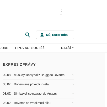
Můj EuroFotbal
CORE
TIPOVACÍ SOUTĚŽ
DALŠÍ
EXPRES ZPRÁVY
02.08.
Musuayi se vydal z Brugg do Levante
30.07.
Bohemians přivedli Květa
03.07.
Simbakoli se navrací do Angers
23.02.
Beveren se vrací mezi elitu