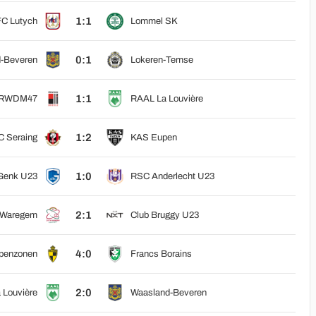
1:1
C Lutych
Lommel SK
0:1
-Beveren
Lokeren-Temse
1:1
RWDM47
RAAL La Louvière
1:2
 Seraing
KAS Eupen
1:0
Genk U23
RSC Anderlecht U23
2:1
 Waregem
Club Bruggy U23
4:0
penzonen
Francs Borains
2:0
 Louvière
Waasland-Beveren