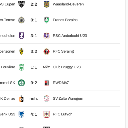
2:2
AS Eupen
Waasland-Beveren
0:1
en-Temse
Francs Borains
3:1
mechelen
RSC Anderlecht U23
3:2
penzonen
RFC Seraing
1:1
 Louvière
Club Bruggy U23
0:2
ommel SK
RWDM47
neh.
K Deinze
SV Zulte Waregem
4:1
Genk U23
RFC Lutych