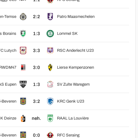
2:2
en-Temse
Patro Maasmechelen
1:3
s Borains
Lommel SK
3:3
C Lutych
RSC Anderlecht U23
3:0
RWDM47
Lierse Kempenzonen
1:3
AS Eupen
SV Zulte Waregem
3:2
-Beveren
KRC Genk U23
neh.
K Deinze
RAAL La Louvière
0:0
-Beveren
RFC Seraing