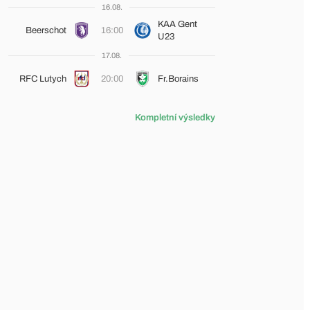
16.08.
KAA Gent
Beerschot
16:00
U23
17.08.
RFC Lutych
20:00
Fr.Borains
Kompletní výsledky