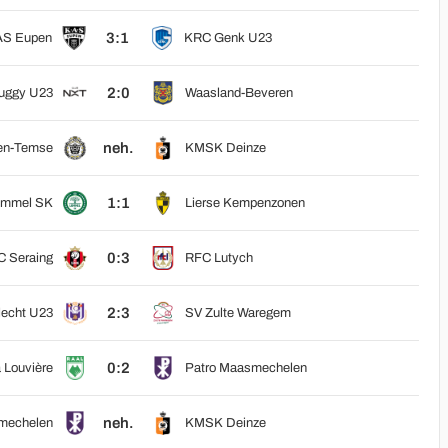
3:1
AS Eupen
KRC Genk U23
2:0
ruggy U23
Waasland-Beveren
neh.
en-Temse
KMSK Deinze
1:1
ommel SK
Lierse Kempenzonen
0:3
 Seraing
RFC Lutych
2:3
echt U23
SV Zulte Waregem
0:2
 Louvière
Patro Maasmechelen
neh.
mechelen
KMSK Deinze