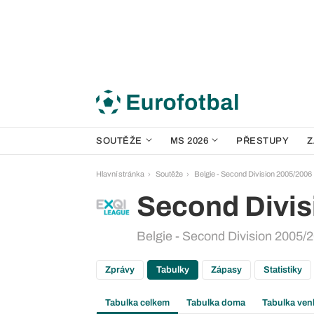
SOUTĚŽE
MS 2026
PŘESTUPY
Z
Hlavní stránka
Soutěže
Belgie - Second Division 2005/2006
Second Divis
Belgie - Second Division 2005/2
Zprávy
Tabulky
Zápasy
Statistiky
Tabulka celkem
Tabulka doma
Tabulka ven