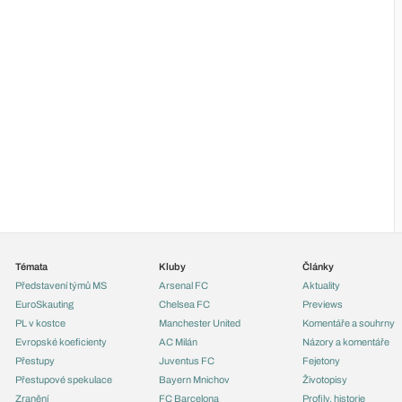
Témata
Kluby
Články
Představení týmů MS
Arsenal FC
Aktuality
EuroSkauting
Chelsea FC
Previews
PL v kostce
Manchester United
Komentáře a souhrny
Evropské koeficienty
AC Milán
Názory a komentáře
Přestupy
Juventus FC
Fejetony
Přestupové spekulace
Bayern Mnichov
Životopisy
Zranění
FC Barcelona
Profily, historie