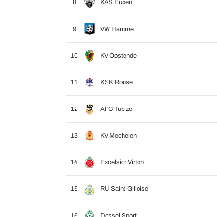
8
KAS Eupen
9
VW Hamme
10
KV Oostende
11
KSK Ronse
12
AFC Tubize
13
KV Mechelen
14
Excelsior Virton
15
RU Saint-Gilloise
16
Dessel Sport