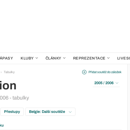
ÁPASY
KLUBY
ČLÁNKY
REPREZENTACE
LIVES
Tabulky
Přidat soutěž do záložek
ion
2005 / 2006
006 - tabulky
Přestupy
Belgie: Další soutěže
ku