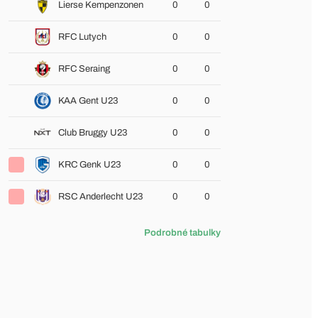
Lierse Kempenzonen
0
0
RFC Lutych
0
0
RFC Seraing
0
0
KAA Gent U23
0
0
Club Bruggy U23
0
0
KRC Genk U23
0
0
RSC Anderlecht U23
0
0
Podrobné tabulky