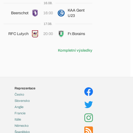
16.08.
KAA Gent
Beerschot
16:00
U23
17.08.
RFC Lutych
20:00
Fr.Borains
Kompletní výsledky
Reprezentace
Česko
Slovensko
Anglie
Francie
Itálie
Německo
Španělsko