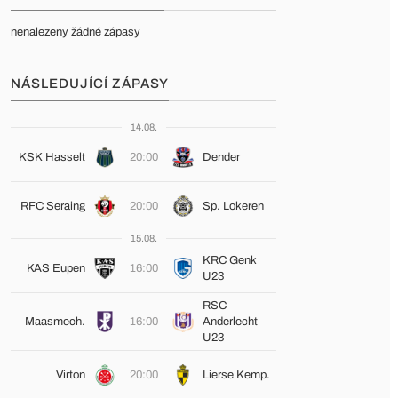
nenalezeny žádné zápasy
NÁSLEDUJÍCÍ ZÁPASY
14.08.
KSK Hasselt
20:00
Dender
RFC Seraing
20:00
Sp. Lokeren
15.08.
KRC Genk
KAS Eupen
16:00
U23
RSC
Maasmech.
16:00
Anderlecht
U23
Virton
20:00
Lierse Kemp.