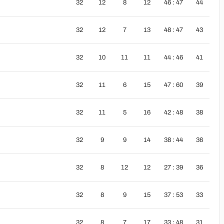
32
12
8
12
46 : 47
44
32
12
7
13
48 : 47
43
32
10
11
11
44 : 46
41
32
11
6
15
47 : 60
39
32
11
5
16
42 : 48
38
32
9
9
14
38 : 44
36
32
8
12
12
27 : 39
36
32
8
9
15
37 : 53
33
32
8
7
17
33 : 48
31