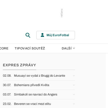
Můj EuroFotbal
CORE
TIPOVACÍ SOUTĚŽ
DALŠÍ
EXPRES ZPRÁVY
02.08.
Musuayi se vydal z Brugg do Levante
30.07.
Bohemians přivedli Květa
03.07.
Simbakoli se navrací do Angers
23.02.
Beveren se vrací mezi elitu