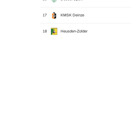
17
KMSK Deinze
18
Heusden-Zolder