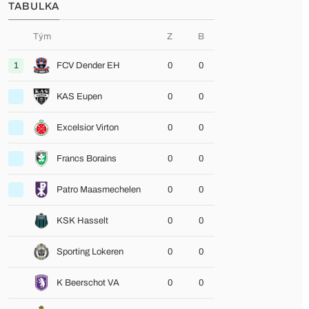
TABULKA
Tým
Z
B
1
FCV Dender EH
0
0
KAS Eupen
0
0
Excelsior Virton
0
0
Francs Borains
0
0
Patro Maasmechelen
0
0
KSK Hasselt
0
0
Sporting Lokeren
0
0
K Beerschot VA
0
0