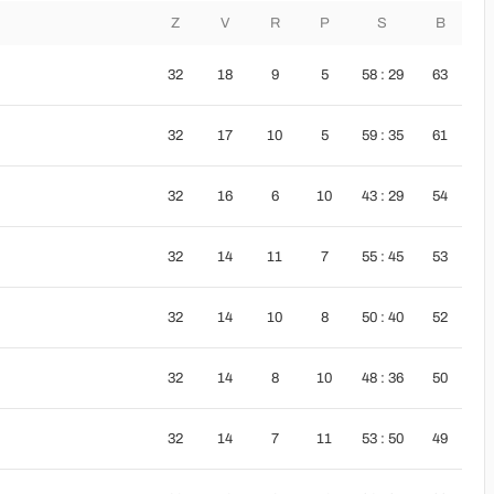
Z
V
R
P
S
B
32
18
9
5
58 : 29
63
32
17
10
5
59 : 35
61
32
16
6
10
43 : 29
54
32
14
11
7
55 : 45
53
32
14
10
8
50 : 40
52
32
14
8
10
48 : 36
50
32
14
7
11
53 : 50
49