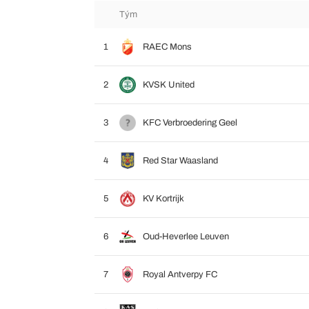
Tým
1
RAEC Mons
2
KVSK United
3
KFC Verbroedering Geel
4
Red Star Waasland
5
KV Kortrijk
6
Oud-Heverlee Leuven
7
Royal Antverpy FC