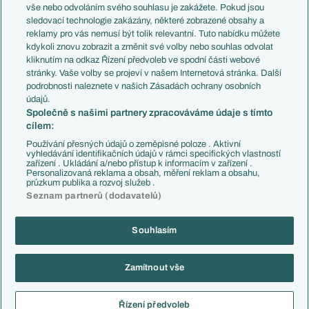
Evropské koeficienty
Brazílie
vše nebo odvoláním svého souhlasu je zakážete. Pokud jsou
Přestupy
sledovací technologie zakázány, některé zobrazené obsahy a
Přestupové spekulace
reklamy pro vás nemusí být tolik relevantní. Tuto nabídku můžete
Přestupy
Zranění
kdykoli znovu zobrazit a změnit své volby nebo souhlas odvolat
Zápasy
kliknutím na odkaz Řízení předvoleb ve spodní části webové
Livescore
stránky. Vaše volby se projeví v našem Internetová stránka. Další
Kluby
Tipovací soutěž
podrobnosti naleznete v našich Zásadách ochrany osobních
Arsenal FC
Fotbal TV
údajů.
Chelsea FC
Společně s našimi partnery zpracováváme údaje s tímto
Manchester United
cílem:
AC Milán
Juventus FC
Používání přesných údajů o zeměpisné poloze . Aktivní
Bayern Mnichov
vyhledávání identifikačních údajů v rámci specifických vlastností
zařízení . Ukládání a/nebo přístup k informacím v zařízení .
FC Barcelona
Personalizovaná reklama a obsah, měření reklam a obsahu,
Real Madrid
průzkum publika a rozvoj služeb .
Seznam partnerů (dodavatelů)
Souhlasím
Copyright © 2001-2026 EuroFotbal.cz. Využíváme zpravodajství ČTK.
RSS
Podmínky užití
Informace o zpracování osobních údajů
Zamítnout vše
GDPR a žurnalistika
Nastavení soukromí
Kontakt
Tiráž
Řízení předvoleb