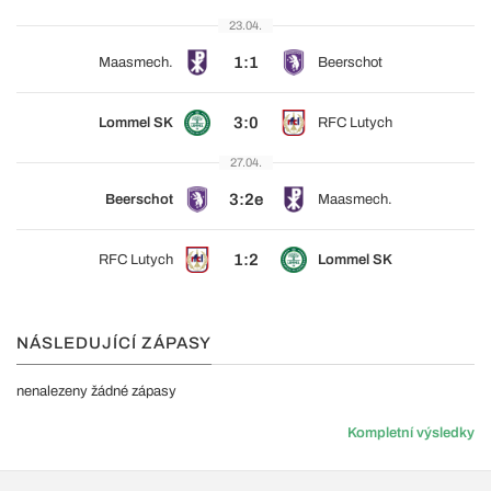
23.04.
1:1
Maasmech.
Beerschot
3:0
Lommel SK
RFC Lutych
27.04.
3:2e
Beerschot
Maasmech.
1:2
RFC Lutych
Lommel SK
NÁSLEDUJÍCÍ ZÁPASY
nenalezeny žádné zápasy
Kompletní výsledky