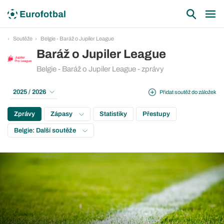
Soutěže
Belgie - Baráž o Jupiler League
Baráž o Jupiler League
Belgie - Baráž o Jupiler League - zprávy
2025 / 2026
Přidat soutěž do záložek
Zprávy
Zápasy
Statistiky
Přestupy
Belgie: Další soutěže