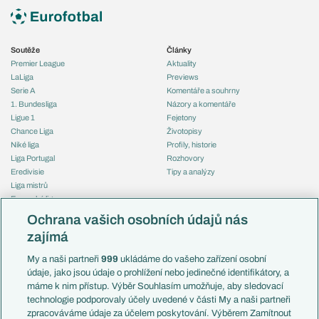
Soutěže
Články
Premier League
Aktuality
LaLiga
Previews
Serie A
Komentáře a souhrny
1. Bundesliga
Názory a komentáře
Ligue 1
Fejetony
Chance Liga
Životopisy
Niké liga
Profily, historie
Liga Portugal
Rozhovory
Eredivisie
Tipy a analýzy
Liga mistrů
Evropská liga
Reprezentace
Konferenční liga
Česko
Ochrana vašich osobních údajů nás
Mistrovství světa
Slovensko
zajímá
Liga národů
Anglie
Francie
My a naši partneři
999
ukládáme do vašeho zařízení osobní
Témata
Itálie
údaje, jako jsou údaje o prohlížení nebo jedinečné identifikátory, a
Představení týmů MS
Německo
máme k nim přístup. Výběr Souhlasím umožňuje, aby sledovací
EuroSkauting
Španělsko
technologie podporovaly účely uvedené v části My a naši partneři
PL v kostce
Argentina
zpracováváme údaje za účelem poskytování. Výběrem Zamítnout