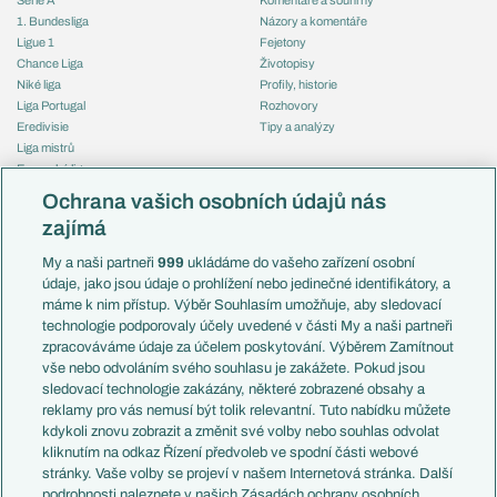
1. Bundesliga
Názory a komentáře
Ligue 1
Fejetony
Chance Liga
Životopisy
Niké liga
Profily, historie
Liga Portugal
Rozhovory
Eredivisie
Tipy a analýzy
Liga mistrů
Evropská liga
Reprezentace
Konferenční liga
Česko
Ochrana vašich osobních údajů nás
Mistrovství světa
Slovensko
zajímá
Liga národů
Anglie
Francie
My a naši partneři
999
ukládáme do vašeho zařízení osobní
Témata
Itálie
údaje, jako jsou údaje o prohlížení nebo jedinečné identifikátory, a
Představení týmů MS
Německo
máme k nim přístup. Výběr Souhlasím umožňuje, aby sledovací
EuroSkauting
Španělsko
technologie podporovaly účely uvedené v části My a naši partneři
PL v kostce
Argentina
zpracováváme údaje za účelem poskytování. Výběrem Zamítnout
Evropské koeficienty
Brazílie
vše nebo odvoláním svého souhlasu je zakážete. Pokud jsou
Přestupy
sledovací technologie zakázány, některé zobrazené obsahy a
Přestupové spekulace
reklamy pro vás nemusí být tolik relevantní. Tuto nabídku můžete
Přestupy
Zranění
kdykoli znovu zobrazit a změnit své volby nebo souhlas odvolat
Zápasy
kliknutím na odkaz Řízení předvoleb ve spodní části webové
Livescore
stránky. Vaše volby se projeví v našem Internetová stránka. Další
Kluby
Tipovací soutěž
podrobnosti naleznete v našich Zásadách ochrany osobních
Arsenal FC