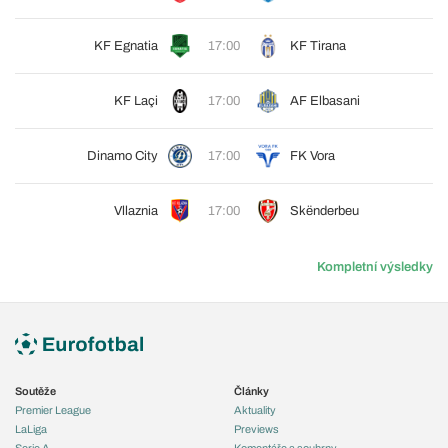
KF Egnatia
17:00
KF Tirana
KF Laçi
17:00
AF Elbasani
Dinamo City
17:00
FK Vora
Vllaznia
17:00
Skënderbeu
Kompletní výsledky
Soutěže
Články
Premier League
Aktuality
LaLiga
Previews
Serie A
Komentáře a souhrny