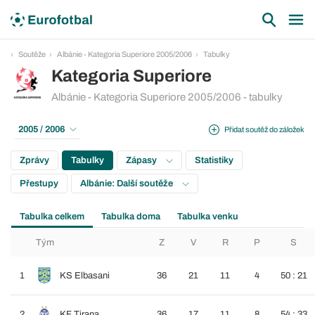
Soutěže
Albánie - Kategoria Superiore 2005/2006
Tabulky
Kategoria Superiore
Albánie - Kategoria Superiore 2005/2006 - tabulky
2005 / 2006
Přidat soutěž do záložek
Zprávy
Tabulky
Zápasy
Statistiky
Přestupy
Albánie: Další soutěže
Tabulka celkem
Tabulka doma
Tabulka venku
Tým
Z
V
R
P
S
1
KS Elbasani
36
21
11
4
50 : 21
2
KF Tirana
36
17
11
8
54 : 33