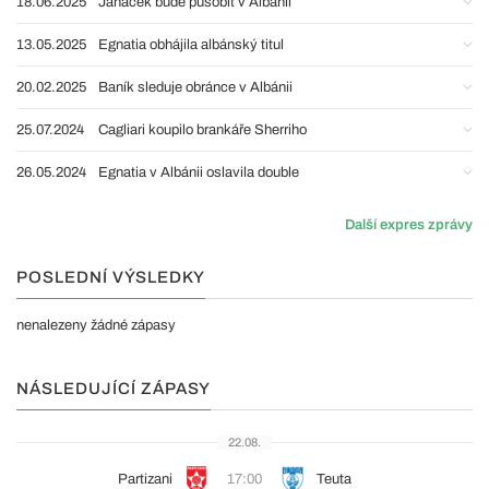
18.06.2025
Janáček bude působit v Albánii
13.05.2025
Egnatia obhájila albánský titul
20.02.2025
Baník sleduje obránce v Albánii
25.07.2024
Cagliari koupilo brankáře Sherriho
26.05.2024
Egnatia v Albánii oslavila double
Další expres zprávy
POSLEDNÍ VÝSLEDKY
nenalezeny žádné zápasy
NÁSLEDUJÍCÍ ZÁPASY
22.08.
Partizani
17:00
Teuta