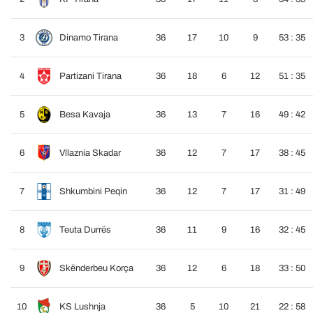
3
Dinamo Tirana
36
17
10
9
53 : 35
4
Partizani Tirana
36
18
6
12
51 : 35
5
Besa Kavaja
36
13
7
16
49 : 42
6
Vllaznia Skadar
36
12
7
17
38 : 45
7
Shkumbini Peqin
36
12
7
17
31 : 49
8
Teuta Durrës
36
11
9
16
32 : 45
9
Skënderbeu Korça
36
12
6
18
33 : 50
10
KS Lushnja
36
5
10
21
22 : 58