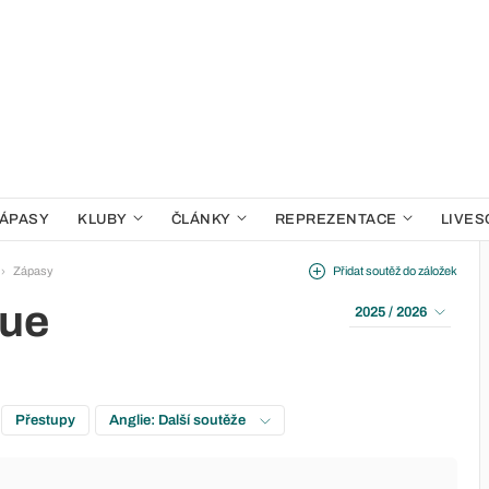
ÁPASY
KLUBY
ČLÁNKY
REPREZENTACE
LIVES
Zápasy
Přidat soutěž do záložek
gue
2025 / 2026
Přestupy
Anglie: Další soutěže