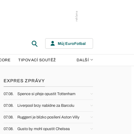
Můj EuroFotbal
CORE
TIPOVACÍ SOUTĚŽ
DALŠÍ
EXPRES ZPRÁVY
07.08.
Spence si přeje opustit Tottenham
07.08.
Liverpool brzy nabídne za Barcolu
07.08.
Ruggerri je blízko posílení Aston Villy
07.08.
Gusto by mohl opustit Chelsea