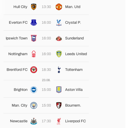
Hull City
13:30
Man. Utd
Everton FC
16:00
Crystal P.
Ipswich Town
16:00
Sunderland
Nottingham
16:00
Leeds United
Brentford FC
18:30
Tottenham
23.08.
Brighton
15:00
Aston Villa
Man. City
15:00
Bournem.
Newcastle
17:30
Liverpool FC