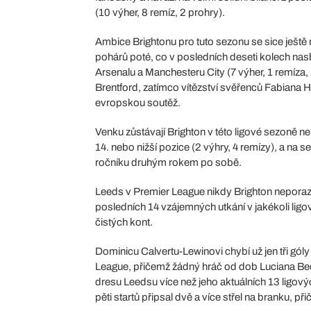
(10 výher, 8 remíz, 2 prohry).
Ambice Brightonu pro tuto sezonu se sice ještě 
pohárů poté, co v posledních deseti kolech nasb
Arsenalu a Manchesteru City (7 výher, 1 remíza,
Brentford, zatímco vítězství svěřenců Fabiana H
evropskou soutěž.
Venku zůstávají Brighton v této ligové sezoně n
14. nebo nižší pozice (2 výhry, 4 remízy), a na 
ročníku druhým rokem po sobě.
Leeds v Premier League nikdy Brighton neporazil
posledních 14 vzájemných utkání v jakékoli ligov
čistých kont.
Dominicu Calvertu-Lewinovi chybí už jen tři gól
League, přičemž žádný hráč od dob Luciana Bec
dresu Leedsu více než jeho aktuálních 13 ligový
pěti startů připsal dvě a více střel na branku, př