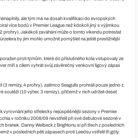
nenaplnily, ale tým má na dosah kvalifikaci do evropských
íral více bodů v Premier League než kdokoli jiný s výjimkou
 2 prohry). Jakékoli zaváhání může o tomto víkendu potrestat
ürzelera by jim mohlo umožnit pomýšlet na ještě prestižnější
eporažen proti týmům, které do příslušného kola vstupovaly ze
sever míří s cílem vyhrát svůj závěrečný venkovní ligový zápas
 (3 remízy, 4 prohry), zatímco Seagulls prohráli pouze jedno z
é soutěži (10 výher, 3 remízy), přičemž v nich udrželi deset
y k vyrovnání jeho střelecky nejúspěšnější sezony v Premier
chia v ročníku 2008/09 nevstřelil při své debutové sezoně v
ch branek. Danny Welbeck z Brightonu si při třech z posledních
ičemž v posledních pěti zápasech proti Leedsu vstřelil tři góly.