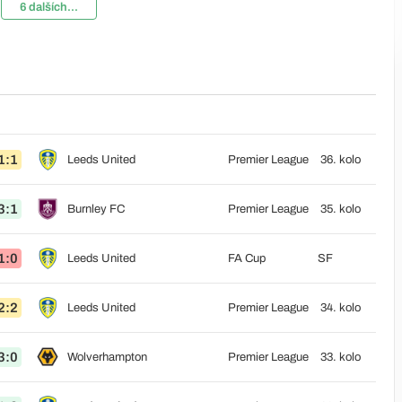
6 dalších...
1:1
Leeds United
Premier League
36. kolo
3:1
Burnley FC
Premier League
35. kolo
1:0
Leeds United
FA Cup
SF
2:2
Leeds United
Premier League
34. kolo
3:0
Wolverhampton
Premier League
33. kolo