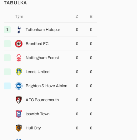
TABULKA
Tým
Z
B
1
Tottenham Hotspur
0
0
Brentford FC
0
0
Nottingham Forest
0
0
Leeds United
0
0
Brighton & Hove Albion
0
0
AFC Bournemouth
0
0
Ipswich Town
0
0
Hull City
0
0