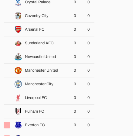
Crystal Palace
0
0
Coventry City
0
0
Arsenal FC
0
0
Sunderland AFC
0
0
Newcastle United
0
0
Manchester United
0
0
Manchester City
0
0
Liverpool FC
0
0
Fulham FC
0
0
Everton FC
0
0