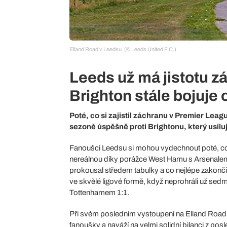
Elland Road v Leedsu. (© Leeds United F.C.)
Leeds už má jistotu z
Brighton stále bojuje
Poté, co si zajistil záchranu v Premier Lea
sezoně úspěšně proti Brightonu, který usilu
Fanoušci Leedsu si mohou vydechnout poté, co
nereálnou díky porážce West Hamu s Arsenalem z
prokousal středem tabulky a co nejlépe zakončil
ve skvělé ligové formě, když neprohráli už sedm
Tottenhamem 1:1.
Při svém posledním vystoupení na Elland Road v
fanoušky a naváží na velmi solidní bilanci z p