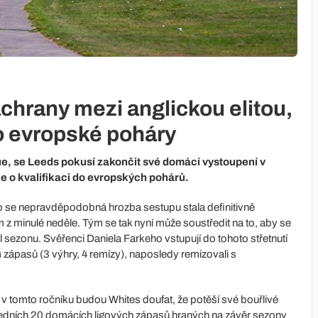
áchrany mezi anglickou elitou,
 o evropské poháry
gue, se Leeds pokusí zakončit své domácí vystoupení v
je o kvalifikaci do evropských pohárů.
 se nepravděpodobná hrozba sestupu stala definitivně
 minulé neděle. Tým se tak nyní může soustředit na to, aby se
 sezonu. Svěřenci Daniela Farkeho vstupují do tohoto střetnutí
 zápasů (3 výhry, 4 remízy), naposledy remizovali s
 tomto ročníku budou Whites doufat, že potěší své bouřlivé
osledních 20 domácích ligových zápasů hraných na závěr sezony