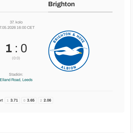
Brighton
37. kolo
7.05.2026 16:00 CET
1
: 0
(0:0)
Stadión:
Elland Road, Leeds
rt
3.71
3.65
2.06
1
0
2