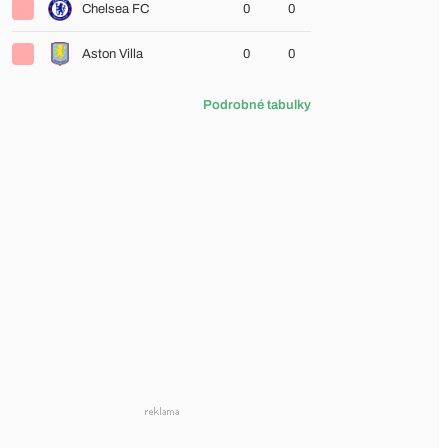
Chelsea FC
0
0
Aston Villa
0
0
Podrobné tabulky