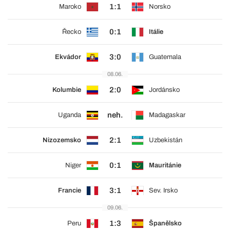
1:1
Maroko
Norsko
0:1
Řecko
Itálie
3:0
Ekvádor
Guatemala
08.06.
2:0
Kolumbie
Jordánsko
neh.
Uganda
Madagaskar
2:1
Nizozemsko
Uzbekistán
0:1
Niger
Mauritánie
3:1
Francie
Sev. Irsko
09.06.
1:3
Peru
Španělsko