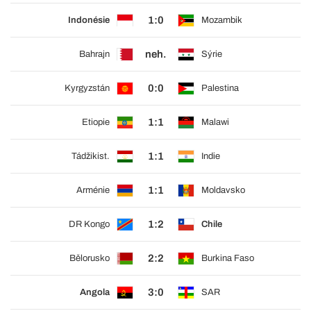
1:0
Indonésie
Mozambik
neh.
Bahrajn
Sýrie
0:0
Kyrgyzstán
Palestina
1:1
Etiopie
Malawi
1:1
Tádžikist.
Indie
1:1
Arménie
Moldavsko
1:2
DR Kongo
Chile
2:2
Bělorusko
Burkina Faso
3:0
Angola
SAR