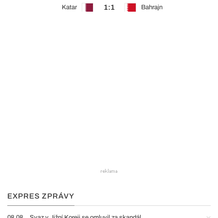
1:1
Katar
Bahrajn
EXPRES ZPRÁVY
08.08.
Svaz v Jižní Koreji se omluvil za skandál