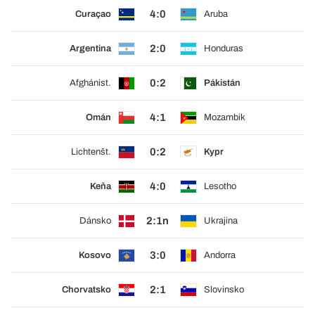
4:0
Curaçao
Aruba
2:0
Argentina
Honduras
0:2
Afghánist.
Pákistán
4:1
Omán
Mozambik
0:2
Lichtenšt.
Kypr
4:0
Keňa
Lesotho
2:1n
Dánsko
Ukrajina
3:0
Kosovo
Andorra
2:1
Chorvatsko
Slovinsko