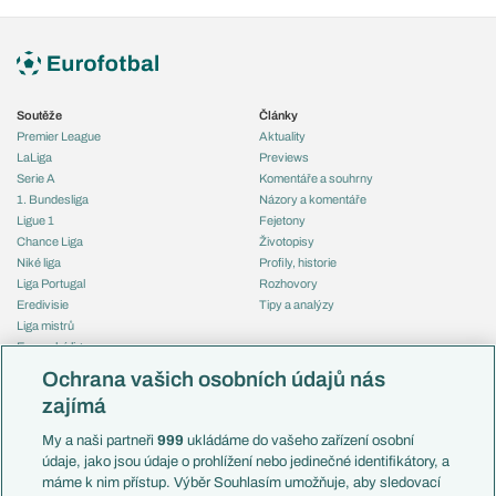
Soutěže
Články
Premier League
Aktuality
LaLiga
Previews
Serie A
Komentáře a souhrny
1. Bundesliga
Názory a komentáře
Ligue 1
Fejetony
Chance Liga
Životopisy
Niké liga
Profily, historie
Liga Portugal
Rozhovory
Eredivisie
Tipy a analýzy
Liga mistrů
Evropská liga
Reprezentace
Konferenční liga
Česko
Ochrana vašich osobních údajů nás
Mistrovství světa
Slovensko
zajímá
Liga národů
Anglie
Francie
My a naši partneři
999
ukládáme do vašeho zařízení osobní
Témata
Itálie
údaje, jako jsou údaje o prohlížení nebo jedinečné identifikátory, a
Představení týmů MS
Německo
máme k nim přístup. Výběr Souhlasím umožňuje, aby sledovací