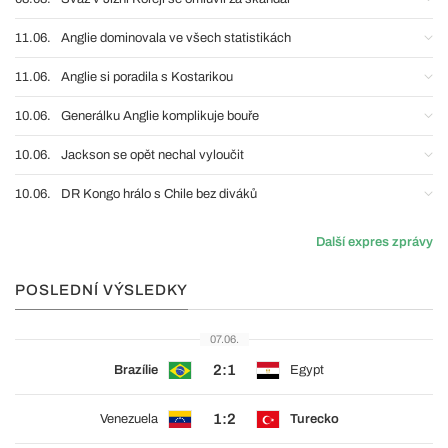
11.06.
Anglie dominovala ve všech statistikách
11.06.
Anglie si poradila s Kostarikou
10.06.
Generálku Anglie komplikuje bouře
10.06.
Jackson se opět nechal vyloučit
10.06.
DR Kongo hrálo s Chile bez diváků
Další expres zprávy
POSLEDNÍ VÝSLEDKY
07.06.
2:1
Brazílie
Egypt
1:2
Venezuela
Turecko