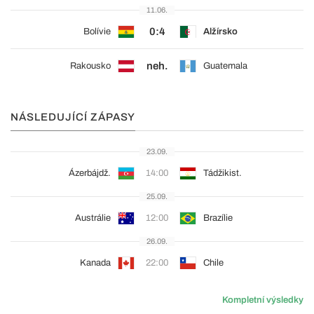
11.06.
0:4
Bolívie
Alžírsko
neh.
Rakousko
Guatemala
NÁSLEDUJÍCÍ ZÁPASY
23.09.
Ázerbájdž.
14:00
Tádžikist.
25.09.
Austrálie
12:00
Brazílie
26.09.
Kanada
22:00
Chile
Kompletní výsledky