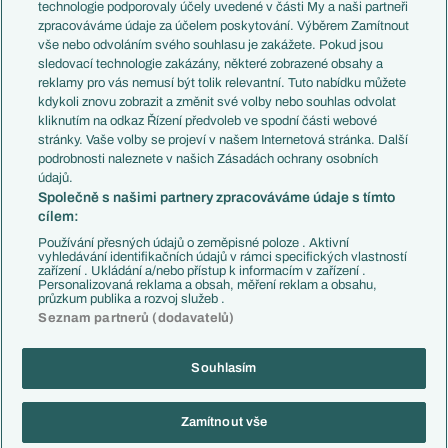
EuroSkauting
Španělsko
technologie podporovaly účely uvedené v části My a naši partneři
PL v kostce
Argentina
zpracováváme údaje za účelem poskytování. Výběrem Zamítnout
Evropské koeficienty
Brazílie
vše nebo odvoláním svého souhlasu je zakážete. Pokud jsou
Přestupy
sledovací technologie zakázány, některé zobrazené obsahy a
Přestupové spekulace
reklamy pro vás nemusí být tolik relevantní. Tuto nabídku můžete
Přestupy
Zranění
kdykoli znovu zobrazit a změnit své volby nebo souhlas odvolat
Zápasy
kliknutím na odkaz Řízení předvoleb ve spodní části webové
Livescore
stránky. Vaše volby se projeví v našem Internetová stránka. Další
Kluby
Tipovací soutěž
podrobnosti naleznete v našich Zásadách ochrany osobních
Arsenal FC
Fotbal TV
údajů.
Chelsea FC
Společně s našimi partnery zpracováváme údaje s tímto
Manchester United
cílem:
AC Milán
Juventus FC
Používání přesných údajů o zeměpisné poloze . Aktivní
Bayern Mnichov
vyhledávání identifikačních údajů v rámci specifických vlastností
zařízení . Ukládání a/nebo přístup k informacím v zařízení .
FC Barcelona
Personalizovaná reklama a obsah, měření reklam a obsahu,
Real Madrid
průzkum publika a rozvoj služeb .
Seznam partnerů (dodavatelů)
Souhlasím
Copyright © 2001-2026 EuroFotbal.cz. Využíváme zpravodajství ČTK.
RSS
Podmínky užití
Informace o zpracování osobních údajů
Zamítnout vše
GDPR a žurnalistika
Nastavení soukromí
Kontakt
Tiráž