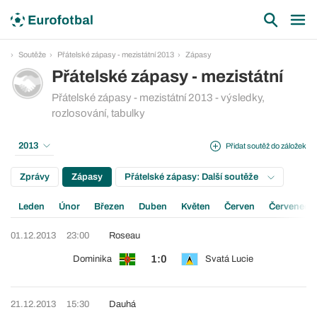
Soutěže
Přátelské zápasy - mezistátní 2013
Zápasy
Přátelské zápasy - mezistátní
Přátelské zápasy - mezistátní 2013 - výsledky,
rozlosování, tabulky
2013
Přidat soutěž do záložek
Zprávy
Zápasy
Přátelské zápasy: Další soutěže
Leden
Únor
Březen
Duben
Květen
Červen
Červenec
01.12.2013
23:00
Roseau
1:0
Dominika
Svatá Lucie
21.12.2013
15:30
Dauhá