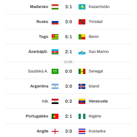
3:1
Maďarsko
Kazachstán
3:0
Rusko
Trinidad
5:1
Togo
Benin
2:1
Ázerbájdž.
San Marino
10.06.
0:0
Saúdská A.
Senegal
3:0
Argentina
Island
0:2
Irák
Venezuela
2:1
Portugalsko
Nigérie
3:0
Anglie
Kostarika