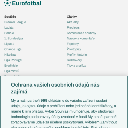
Soutěže
Články
Premier League
Aktuality
LaLiga
Previews
Serie A
Komentáře a souhrny
1. Bundesliga
Názory a komentáře
Ligue 1
Fejetony
Chance Liga
Životopisy
Niké liga
Profily, historie
Liga Portugal
Rozhovory
Eredivisie
Tipy a analýzy
Liga mistrů
Evropská liga
Reprezentace
Konferenční liga
Česko
Ochrana vašich osobních údajů nás
Mistrovství světa
Slovensko
zajímá
Liga národů
Anglie
Francie
My a naši partneři
999
ukládáme do vašeho zařízení osobní
Témata
Itálie
údaje, jako jsou údaje o prohlížení nebo jedinečné identifikátory, a
Představení týmů MS
Německo
máme k nim přístup. Výběr Souhlasím umožňuje, aby sledovací
EuroSkauting
Španělsko
technologie podporovaly účely uvedené v části My a naši partneři
PL v kostce
Argentina
zpracováváme údaje za účelem poskytování. Výběrem Zamítnout
Evropské koeficienty
Brazílie
vše nebo odvoláním svého souhlasu je zakážete. Pokud jsou