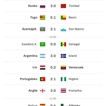
3:0
Rusko
Trinidad
5:1
Togo
Benin
2:1
Ázerbájdž.
San Marino
10.06.
0:0
Saúdská A.
Senegal
3:0
Argentina
Island
0:2
Irák
Venezuela
2:1
Portugalsko
Nigérie
3:0
Anglie
Kostarika
11.06.
0:4
Bolívie
Alžírsko