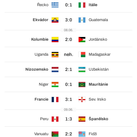
0:1
Řecko
Itálie
3:0
Ekvádor
Guatemala
08.06.
2:0
Kolumbie
Jordánsko
neh.
Uganda
Madagaskar
2:1
Nizozemsko
Uzbekistán
0:1
Niger
Mauritánie
3:1
Francie
Sev. Irsko
09.06.
1:3
Peru
Španělsko
2:2
Vanuatu
Fidži