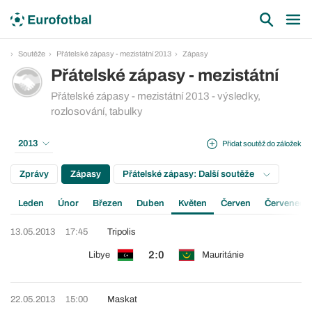
Soutěže
Přátelské zápasy - mezistátní 2013
Zápasy
Přátelské zápasy - mezistátní
Přátelské zápasy - mezistátní 2013 - výsledky,
rozlosování, tabulky
2013
Přidat soutěž do záložek
Zprávy
Zápasy
Přátelské zápasy: Další soutěže
Leden
Únor
Březen
Duben
Květen
Červen
Červenec
13.05.2013
17:45
Tripolis
2:0
Libye
Mauritánie
22.05.2013
15:00
Maskat