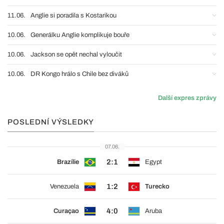
11.06.
Anglie si poradila s Kostarikou
10.06.
Generálku Anglie komplikuje bouře
10.06.
Jackson se opět nechal vyloučit
10.06.
DR Kongo hrálo s Chile bez diváků
Další expres zprávy
POSLEDNÍ VÝSLEDKY
07.06.
2:1
Brazílie
Egypt
1:2
Venezuela
Turecko
4:0
Curaçao
Aruba