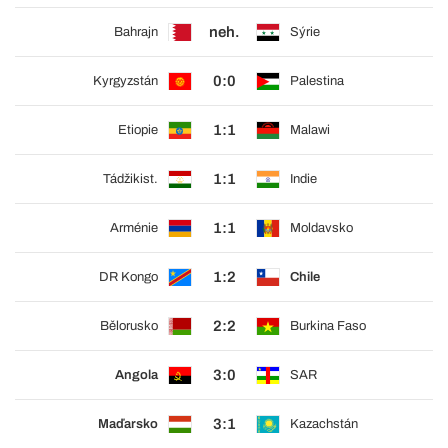
neh.
Bahrajn
Sýrie
0:0
Kyrgyzstán
Palestina
1:1
Etiopie
Malawi
1:1
Tádžikist.
Indie
1:1
Arménie
Moldavsko
1:2
DR Kongo
Chile
2:2
Bělorusko
Burkina Faso
3:0
Angola
SAR
3:1
Maďarsko
Kazachstán