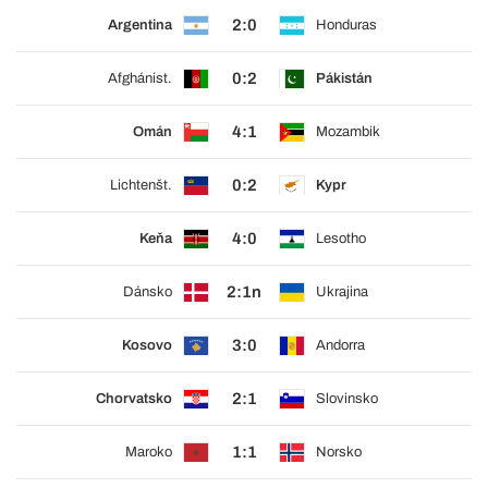
2:0
Argentina
Honduras
0:2
Afghánist.
Pákistán
4:1
Omán
Mozambik
0:2
Lichtenšt.
Kypr
4:0
Keňa
Lesotho
2:1n
Dánsko
Ukrajina
3:0
Kosovo
Andorra
2:1
Chorvatsko
Slovinsko
1:1
Maroko
Norsko