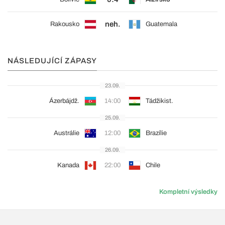
neh.
Rakousko
Guatemala
NÁSLEDUJÍCÍ ZÁPASY
23.09.
Ázerbájdž.
14:00
Tádžikist.
25.09.
Austrálie
12:00
Brazílie
26.09.
Kanada
22:00
Chile
Kompletní výsledky