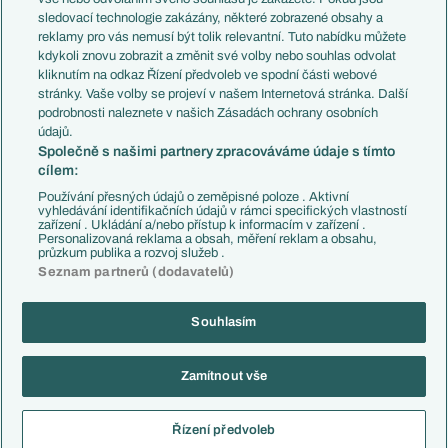
Přestupy
sledovací technologie zakázány, některé zobrazené obsahy a
Přestupové spekulace
reklamy pro vás nemusí být tolik relevantní. Tuto nabídku můžete
Přestupy
Zranění
kdykoli znovu zobrazit a změnit své volby nebo souhlas odvolat
Zápasy
kliknutím na odkaz Řízení předvoleb ve spodní části webové
Livescore
stránky. Vaše volby se projeví v našem Internetová stránka. Další
Kluby
Tipovací soutěž
podrobnosti naleznete v našich Zásadách ochrany osobních
Arsenal FC
Fotbal TV
údajů.
Chelsea FC
Společně s našimi partnery zpracováváme údaje s tímto
Manchester United
cílem:
AC Milán
Juventus FC
Používání přesných údajů o zeměpisné poloze . Aktivní
Bayern Mnichov
vyhledávání identifikačních údajů v rámci specifických vlastností
zařízení . Ukládání a/nebo přístup k informacím v zařízení .
FC Barcelona
Personalizovaná reklama a obsah, měření reklam a obsahu,
Real Madrid
průzkum publika a rozvoj služeb .
Seznam partnerů (dodavatelů)
Souhlasím
Copyright © 2001-2026 EuroFotbal.cz. Využíváme zpravodajství ČTK.
RSS
Podmínky užití
Informace o zpracování osobních údajů
Zamítnout vše
GDPR a žurnalistika
Nastavení soukromí
Kontakt
Tiráž
Řízení předvoleb