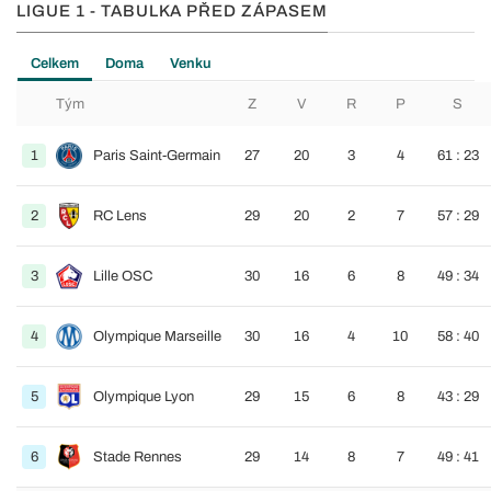
LIGUE 1 - TABULKA PŘED ZÁPASEM
Celkem
Doma
Venku
Tým
Z
V
R
P
S
1
Paris Saint-Germain
27
20
3
4
61 : 23
2
RC Lens
29
20
2
7
57 : 29
3
Lille OSC
30
16
6
8
49 : 34
4
Olympique Marseille
30
16
4
10
58 : 40
5
Olympique Lyon
29
15
6
8
43 : 29
6
Stade Rennes
29
14
8
7
49 : 41