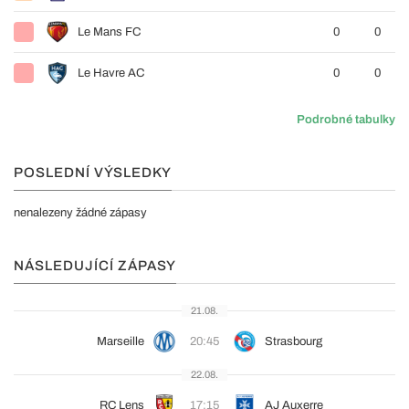
Le Mans FC
0
0
Le Havre AC
0
0
Podrobné tabulky
POSLEDNÍ VÝSLEDKY
nenalezeny žádné zápasy
NÁSLEDUJÍCÍ ZÁPASY
21.08.
Marseille
20:45
Strasbourg
22.08.
RC Lens
17:15
AJ Auxerre