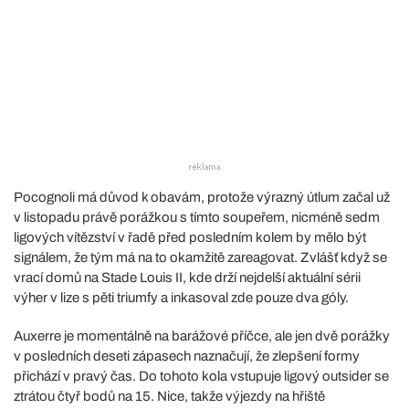
Pocognoli má důvod k obavám, protože výrazný útlum začal už
v listopadu právě porážkou s tímto soupeřem, nicméně sedm
ligových vítězství v řadě před posledním kolem by mělo být
signálem, že tým má na to okamžitě zareagovat. Zvlášť když se
vrací domů na Stade Louis II, kde drží nejdelší aktuální sérii
výher v lize s pěti triumfy a inkasoval zde pouze dva góly.
Auxerre je momentálně na barážové příčce, ale jen dvě porážky
v posledních deseti zápasech naznačují, že zlepšení formy
přichází v pravý čas. Do tohoto kola vstupuje ligový outsider se
ztrátou čtyř bodů na 15. Nice, takže výjezdy na hřiště