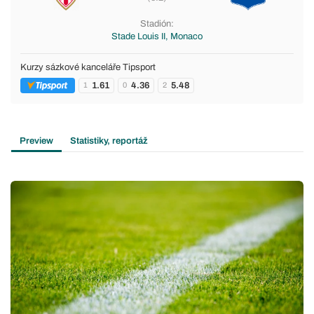
Stadión:
Stade Louis II, Monaco
Kurzy sázkové kanceláře Tipsport
1.61
4.36
5.48
1
0
2
Preview
Statistiky, reportáž