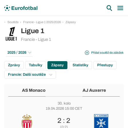
Soutěže
Francie - Ligue 1 2025/2026
Zápasy
Ligue 1
Francie - Ligue 1
2025 / 2026
Přidat soutěž do záložek
Zprávy
Tabulky
Zápasy
Statistiky
Přestupy
Francie: Další soutěže
AS Monaco
AJ Auxerre
30. kolo
19.04.2026 15:00 CET
2 : 2
(0:2)