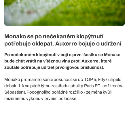
Monako se po nečekaném klopýtnutí
potřebuje oklepat. Auxerre bojuje o udržení
Po nečekaném klopýtnutí v boji o první šestku se Monako
bude chtít vrátit na vítěznou vlnu proti Auxerre, které
zoufale potřebuje udržet prvoligovou příslušnost.
Monako promarnilo šanci posunout se do TOP 5, když utrpělo
debakl 1:4 na půdě týmu ze středu tabulky Paris FC, což trenéra
Sébastiena Pocognoliho pořádně rozčílilo - zejména kvůli
mizernému výkonu v prvním poločase.