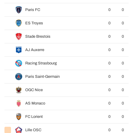
Paris FC
0
0
ES Troyes
0
0
Stade Brestois
0
0
AJ Auxerre
0
0
Racing Strasbourg
0
0
Paris Saint-Germain
0
0
OGC Nice
0
0
AS Monaco
0
0
FC Lorient
0
0
Lille OSC
0
0