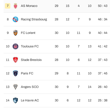
7
AS Monaco
29
15
4
10
50 : 43
8
Racing Strasbourg
28
12
7
9
46 : 34
9
FC Lorient
30
10
11
9
40 : 44
10
Toulouse FC
30
10
7
13
41 : 42
11
Stade Brestois
28
10
6
12
37 : 43
12
Paris FC
29
8
11
10
37 : 45
13
Angers SCO
30
9
7
14
26 : 40
14
Le Havre AC
30
6
12
12
25 : 38