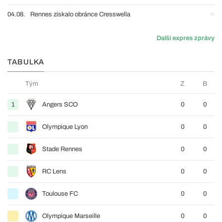
04.08.
Rennes získalo obránce Cresswella
Další expres zprávy
TABULKA
Tým
Z
B
1
Angers SCO
0
0
Olympique Lyon
0
0
Stade Rennes
0
0
RC Lens
0
0
Toulouse FC
0
0
Olympique Marseille
0
0