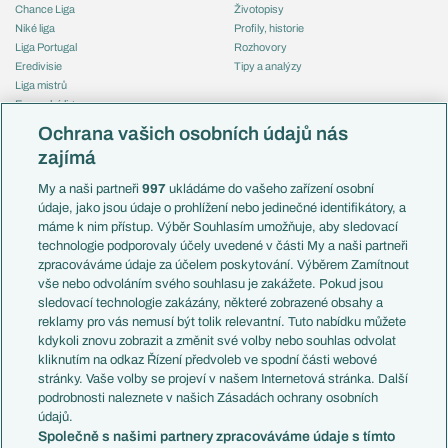
Chance Liga
Životopisy
Niké liga
Profily, historie
Liga Portugal
Rozhovory
Eredivisie
Tipy a analýzy
Liga mistrů
Evropská liga
Reprezentace
Konferenční liga
Česko
Ochrana vašich osobních údajů nás
Mistrovství světa
Slovensko
zajímá
Liga národů
Anglie
Francie
My a naši partneři
997
ukládáme do vašeho zařízení osobní
Témata
Itálie
údaje, jako jsou údaje o prohlížení nebo jedinečné identifikátory, a
Představení týmů MS
Německo
máme k nim přístup. Výběr Souhlasím umožňuje, aby sledovací
EuroSkauting
Španělsko
technologie podporovaly účely uvedené v části My a naši partneři
PL v kostce
Argentina
zpracováváme údaje za účelem poskytování. Výběrem Zamítnout
Evropské koeficienty
Brazílie
vše nebo odvoláním svého souhlasu je zakážete. Pokud jsou
Přestupy
sledovací technologie zakázány, některé zobrazené obsahy a
Přestupové spekulace
reklamy pro vás nemusí být tolik relevantní. Tuto nabídku můžete
Přestupy
Zranění
kdykoli znovu zobrazit a změnit své volby nebo souhlas odvolat
Zápasy
kliknutím na odkaz Řízení předvoleb ve spodní části webové
Livescore
stránky. Vaše volby se projeví v našem Internetová stránka. Další
Kluby
Tipovací soutěž
podrobnosti naleznete v našich Zásadách ochrany osobních
Arsenal FC
Fotbal TV
údajů.
Chelsea FC
Společně s našimi partnery zpracováváme údaje s tímto
Manchester United