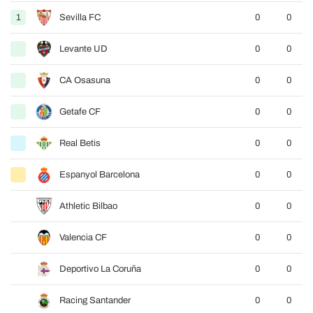
1
Sevilla FC
0
0
Levante UD
0
0
CA Osasuna
0
0
Getafe CF
0
0
Real Betis
0
0
Espanyol Barcelona
0
0
Athletic Bilbao
0
0
Valencia CF
0
0
Deportivo La Coruña
0
0
Racing Santander
0
0