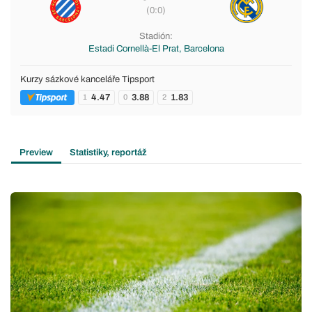
(0:0)
Stadión:
Estadi Cornellà-El Prat, Barcelona
Kurzy sázkové kanceláře Tipsport
4.47
3.88
1.83
1
0
2
Preview
Statistiky, reportáž