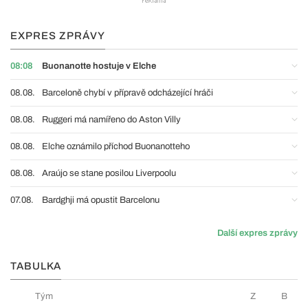
EXPRES ZPRÁVY
08:08
Buonanotte hostuje v Elche
08.08.
Barceloně chybí v přípravě odcházející hráči
08.08.
Ruggeri má namířeno do Aston Villy
08.08.
Elche oznámilo příchod Buonanotteho
08.08.
Araújo se stane posilou Liverpoolu
07.08.
Bardghji má opustit Barcelonu
Další expres zprávy
TABULKA
Tým
Z
B