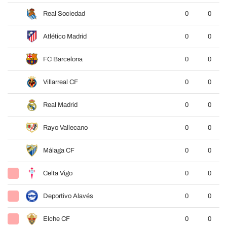
Real Sociedad
0
0
Atlético Madrid
0
0
FC Barcelona
0
0
Villarreal CF
0
0
Real Madrid
0
0
Rayo Vallecano
0
0
Málaga CF
0
0
Celta Vigo
0
0
Deportivo Alavés
0
0
Elche CF
0
0