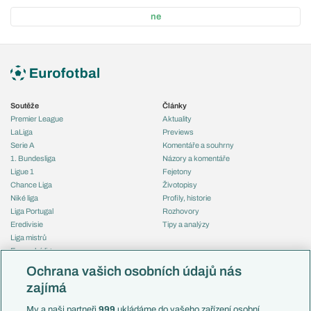
ne
Soutěže
Články
Premier League
Aktuality
LaLiga
Previews
Serie A
Komentáře a souhrny
1. Bundesliga
Názory a komentáře
Ligue 1
Fejetony
Chance Liga
Životopisy
Niké liga
Profily, historie
Liga Portugal
Rozhovory
Eredivisie
Tipy a analýzy
Liga mistrů
Evropská liga
Reprezentace
Konferenční liga
Česko
Ochrana vašich osobních údajů nás
Mistrovství světa
Slovensko
zajímá
Liga národů
Anglie
Francie
My a naši partneři
999
ukládáme do vašeho zařízení osobní