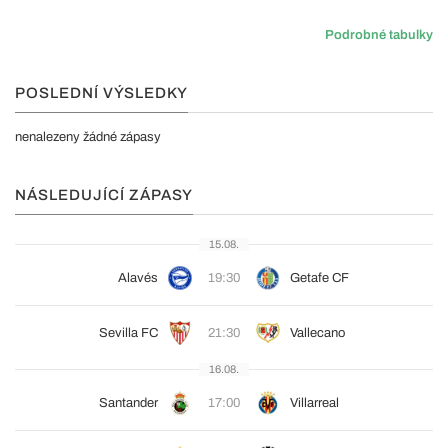
Podrobné tabulky
POSLEDNÍ VÝSLEDKY
nenalezeny žádné zápasy
NÁSLEDUJÍCÍ ZÁPASY
15.08.
Alavés
19:30
Getafe CF
Sevilla FC
21:30
Vallecano
16.08.
Santander
17:00
Villarreal