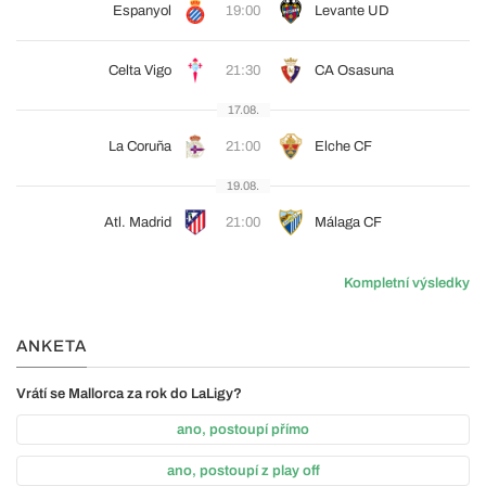
Espanyol
19:00
Levante UD
Celta Vigo
21:30
CA Osasuna
17.08.
La Coruña
21:00
Elche CF
19.08.
Atl. Madrid
21:00
Málaga CF
Kompletní výsledky
ANKETA
Vrátí se Mallorca za rok do LaLigy?
ano, postoupí přímo
ano, postoupí z play off