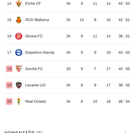
14
Elche CF
34
9
11
14
45 : 53
15
RCD Mallorca
34
10
8
16
42 : 51
16
Girona FC
34
9
11
14
36 : 51
17
Deportivo Alavés
34
9
9
16
40 : 53
18
Sevilla FC
33
9
7
17
40 : 55
19
Levante UD
34
8
9
17
38 : 55
20
Real Oviedo
34
6
10
18
26 : 54
KOMENTÁŘE (2)