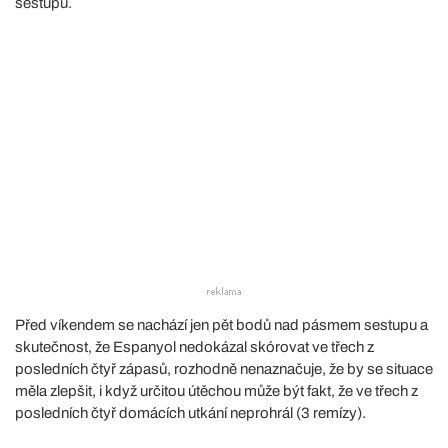
sestupu.
Před víkendem se nachází jen pět bodů nad pásmem sestupu a
skutečnost, že Espanyol nedokázal skórovat ve třech z
posledních čtyř zápasů, rozhodně nenaznačuje, že by se situace
měla zlepšit, i když určitou útěchou může být fakt, že ve třech z
posledních čtyř domácích utkání neprohrál (3 remízy).