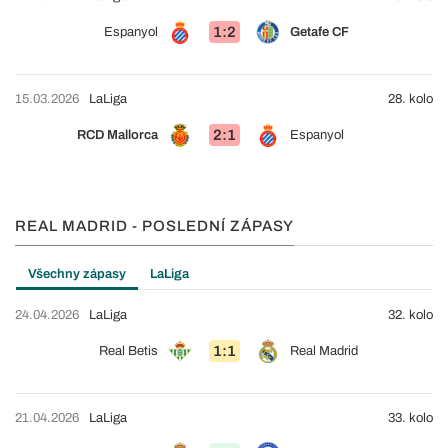
1:2
Espanyol
Getafe CF
15.03.2026
LaLiga
28. kolo
2:1
RCD Mallorca
Espanyol
REAL MADRID - POSLEDNÍ ZÁPASY
Všechny zápasy
LaLiga
24.04.2026
LaLiga
32. kolo
1:1
Real Betis
Real Madrid
21.04.2026
LaLiga
33. kolo