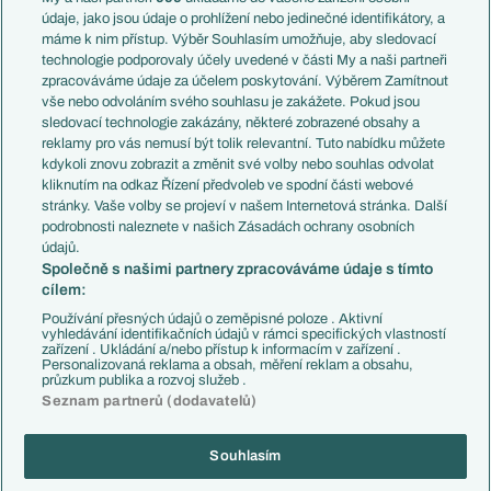
Témata
Itálie
údaje, jako jsou údaje o prohlížení nebo jedinečné identifikátory, a
Představení týmů MS
Německo
máme k nim přístup. Výběr Souhlasím umožňuje, aby sledovací
EuroSkauting
Španělsko
technologie podporovaly účely uvedené v části My a naši partneři
PL v kostce
Argentina
zpracováváme údaje za účelem poskytování. Výběrem Zamítnout
Evropské koeficienty
Brazílie
vše nebo odvoláním svého souhlasu je zakážete. Pokud jsou
Přestupy
sledovací technologie zakázány, některé zobrazené obsahy a
Přestupové spekulace
reklamy pro vás nemusí být tolik relevantní. Tuto nabídku můžete
Přestupy
Zranění
kdykoli znovu zobrazit a změnit své volby nebo souhlas odvolat
Zápasy
kliknutím na odkaz Řízení předvoleb ve spodní části webové
Livescore
stránky. Vaše volby se projeví v našem Internetová stránka. Další
Kluby
Tipovací soutěž
podrobnosti naleznete v našich Zásadách ochrany osobních
Arsenal FC
Fotbal TV
údajů.
Chelsea FC
Společně s našimi partnery zpracováváme údaje s tímto
Manchester United
cílem:
AC Milán
Juventus FC
Používání přesných údajů o zeměpisné poloze . Aktivní
Bayern Mnichov
vyhledávání identifikačních údajů v rámci specifických vlastností
zařízení . Ukládání a/nebo přístup k informacím v zařízení .
FC Barcelona
Personalizovaná reklama a obsah, měření reklam a obsahu,
Real Madrid
průzkum publika a rozvoj služeb .
Seznam partnerů (dodavatelů)
Souhlasím
Copyright © 2001-2026 EuroFotbal.cz. Využíváme zpravodajství ČTK.