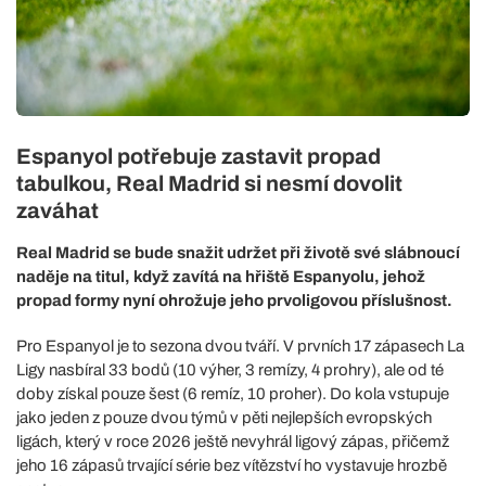
Espanyol potřebuje zastavit propad
tabulkou, Real Madrid si nesmí dovolit
zaváhat
Real Madrid se bude snažit udržet při životě své slábnoucí
naděje na titul, když zavítá na hřiště Espanyolu, jehož
propad formy nyní ohrožuje jeho prvoligovou příslušnost.
Pro Espanyol je to sezona dvou tváří. V prvních 17 zápasech La
Ligy nasbíral 33 bodů (10 výher, 3 remízy, 4 prohry), ale od té
doby získal pouze šest (6 remíz, 10 proher). Do kola vstupuje
jako jeden z pouze dvou týmů v pěti nejlepších evropských
ligách, který v roce 2026 ještě nevyhrál ligový zápas, přičemž
jeho 16 zápasů trvající série bez vítězství ho vystavuje hrozbě