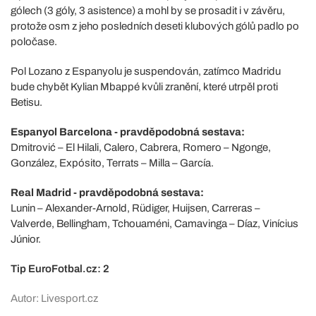
gólech (3 góly, 3 asistence) a mohl by se prosadit i v závěru,
protože osm z jeho posledních deseti klubových gólů padlo po
poločase.
Pol Lozano z Espanyolu je suspendován, zatímco Madridu
bude chybět Kylian Mbappé kvůli zranění, které utrpěl proti
Betisu.
Espanyol Barcelona - pravděpodobná sestava:
Dmitrović – El Hilali, Calero, Cabrera, Romero – Ngonge,
González, Expósito, Terrats – Milla – García.
Real Madrid - pravděpodobná sestava:
Lunin – Alexander-Arnold, Rüdiger, Huijsen, Carreras –
Valverde, Bellingham, Tchouaméni, Camavinga – Díaz, Vinícius
Júnior.
Tip EuroFotbal.cz: 2
Autor: Livesport.cz