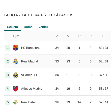
LALIGA - TABULKA PŘED ZÁPASEM
Celkem
Doma
Venku
Tým
Z
V
R
P
S
1
FC Barcelona
34
29
1
4
89 : 31
2
Real Madrid
33
23
5
5
68 : 31
3
Villarreal CF
34
21
5
8
64 : 39
4
Atlético Madrid
34
19
6
9
58 : 37
5
Real Betis
34
13
14
7
52 : 41