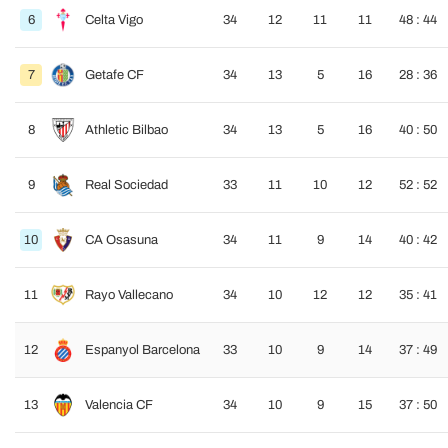
6
Celta Vigo
34
12
11
11
48 : 44
7
Getafe CF
34
13
5
16
28 : 36
8
Athletic Bilbao
34
13
5
16
40 : 50
9
Real Sociedad
33
11
10
12
52 : 52
10
CA Osasuna
34
11
9
14
40 : 42
11
Rayo Vallecano
34
10
12
12
35 : 41
12
Espanyol Barcelona
33
10
9
14
37 : 49
13
Valencia CF
34
10
9
15
37 : 50