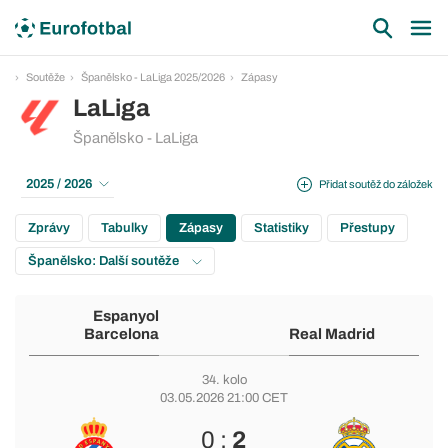
Soutěže
Španělsko - LaLiga 2025/2026
Zápasy
LaLiga
Španělsko - LaLiga
2025 / 2026
Přidat soutěž do záložek
Zprávy
Tabulky
Zápasy
Statistiky
Přestupy
Španělsko: Další soutěže
Espanyol
Barcelona
Real Madrid
34. kolo
03.05.2026 21:00 CET
0 :
2