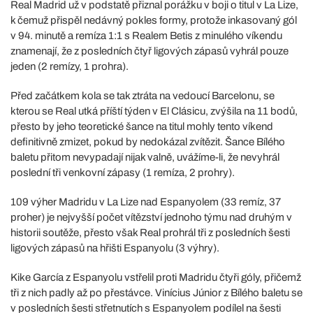
Real Madrid už v podstatě přiznal porážku v boji o titul v La Lize,
k čemuž přispěl nedávný pokles formy, protože inkasovaný gól
v 94. minutě a remíza 1:1 s Realem Betis z minulého víkendu
znamenají, že z posledních čtyř ligových zápasů vyhrál pouze
jeden (2 remízy, 1 prohra).
Před začátkem kola se tak ztráta na vedoucí Barcelonu, se
kterou se Real utká příští týden v El Clásicu, zvýšila na 11 bodů,
přesto by jeho teoretické šance na titul mohly tento víkend
definitivně zmizet, pokud by nedokázal zvítězit. Šance Bílého
baletu přitom nevypadají nijak valně, uvážíme-li, že nevyhrál
poslední tři venkovní zápasy (1 remíza, 2 prohry).
109 výher Madridu v La Lize nad Espanyolem (33 remíz, 37
proher) je nejvyšší počet vítězství jednoho týmu nad druhým v
historii soutěže, přesto však Real prohrál tři z posledních šesti
ligových zápasů na hřišti Espanyolu (3 výhry).
Kike García z Espanyolu vstřelil proti Madridu čtyři góly, přičemž
tři z nich padly až po přestávce. Vinícius Júnior z Bílého baletu se
v posledních šesti střetnutích s Espanyolem podílel na šesti