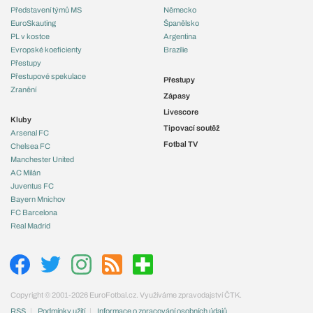
Představení týmů MS
Německo
EuroSkauting
Španělsko
PL v kostce
Argentina
Evropské koeficienty
Brazílie
Přestupy
Přestupové spekulace
Přestupy
Zranění
Zápasy
Livescore
Kluby
Tipovací soutěž
Arsenal FC
Fotbal TV
Chelsea FC
Manchester United
AC Milán
Juventus FC
Bayern Mnichov
FC Barcelona
Real Madrid
Copyright © 2001-2026 EuroFotbal.cz. Využíváme zpravodajství ČTK.
RSS
Podmínky užití
Informace o zpracování osobních údajů