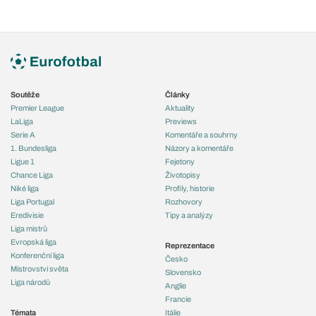
Soutěže
Články
Premier League
Aktuality
LaLiga
Previews
Serie A
Komentáře a souhrny
1. Bundesliga
Názory a komentáře
Ligue 1
Fejetony
Chance Liga
Životopisy
Niké liga
Profily, historie
Liga Portugal
Rozhovory
Eredivisie
Tipy a analýzy
Liga mistrů
Evropská liga
Reprezentace
Konferenční liga
Česko
Mistrovství světa
Slovensko
Liga národů
Anglie
Francie
Témata
Itálie