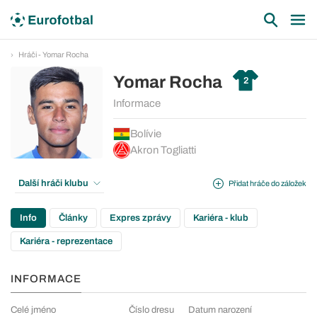
Hráči - Yomar Rocha
Yomar Rocha
2
Informace
Bolívie
Akron Togliatti
Další hráči klubu
Přidat hráče do záložek
Info
Články
Expres zprávy
Kariéra - klub
Kariéra - reprezentace
INFORMACE
Celé jméno
Číslo dresu
Datum narození