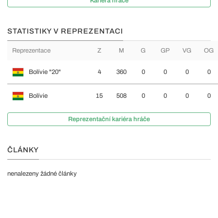
Kariéra hráče
STATISTIKY V REPREZENTACI
Reprezentace
Z
M
G
GP
VG
OG
Bolívie "20"
4
360
0
0
0
0
Bolívie
15
508
0
0
0
0
Reprezentační kariéra hráče
ČLÁNKY
nenalezeny žádné články