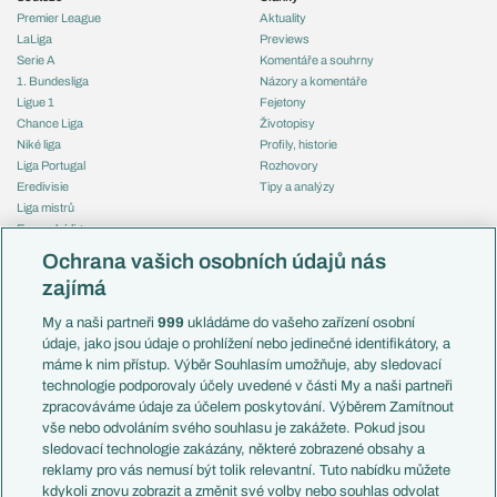
Premier League
Aktuality
LaLiga
Previews
Serie A
Komentáře a souhrny
1. Bundesliga
Názory a komentáře
Ligue 1
Fejetony
Chance Liga
Životopisy
Niké liga
Profily, historie
Liga Portugal
Rozhovory
Eredivisie
Tipy a analýzy
Liga mistrů
Evropská liga
Reprezentace
Konferenční liga
Česko
Ochrana vašich osobních údajů nás
Mistrovství světa
Slovensko
zajímá
Liga národů
Anglie
Francie
My a naši partneři
999
ukládáme do vašeho zařízení osobní
Témata
Itálie
údaje, jako jsou údaje o prohlížení nebo jedinečné identifikátory, a
Představení týmů MS
Německo
máme k nim přístup. Výběr Souhlasím umožňuje, aby sledovací
EuroSkauting
Španělsko
technologie podporovaly účely uvedené v části My a naši partneři
PL v kostce
Argentina
zpracováváme údaje za účelem poskytování. Výběrem Zamítnout
Evropské koeficienty
Brazílie
vše nebo odvoláním svého souhlasu je zakážete. Pokud jsou
Přestupy
sledovací technologie zakázány, některé zobrazené obsahy a
Přestupové spekulace
reklamy pro vás nemusí být tolik relevantní. Tuto nabídku můžete
Přestupy
Zranění
kdykoli znovu zobrazit a změnit své volby nebo souhlas odvolat
Zápasy