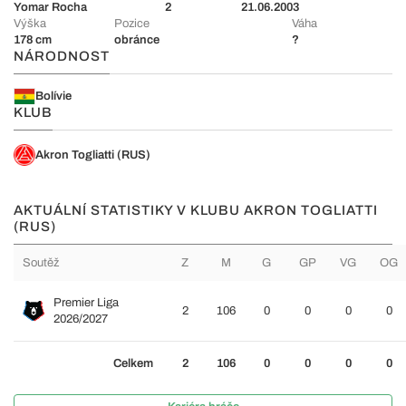
Yomar Rocha
2
21.06.2003
Výška
Pozice
Váha
178 cm
obránce
?
NÁRODNOST
Bolívie
KLUB
Akron Togliatti (RUS)
AKTUÁLNÍ STATISTIKY V KLUBU AKRON TOGLIATTI
(RUS)
Soutěž
Z
M
G
GP
VG
OG
Premier Liga
2
106
0
0
0
0
2026/2027
Celkem
2
106
0
0
0
0