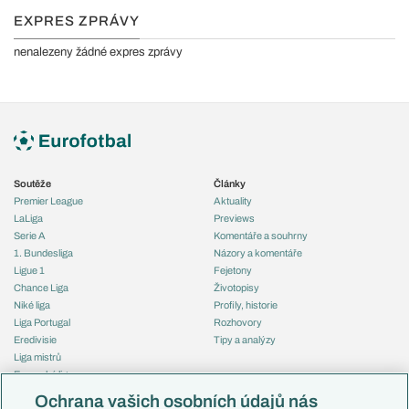
EXPRES ZPRÁVY
nenalezeny žádné expres zprávy
Soutěže
Články
Premier League
Aktuality
LaLiga
Previews
Serie A
Komentáře a souhrny
1. Bundesliga
Názory a komentáře
Ligue 1
Fejetony
Chance Liga
Životopisy
Niké liga
Profily, historie
Liga Portugal
Rozhovory
Eredivisie
Tipy a analýzy
Liga mistrů
Evropská liga
Reprezentace
Konferenční liga
Česko
Ochrana vašich osobních údajů nás
Mistrovství světa