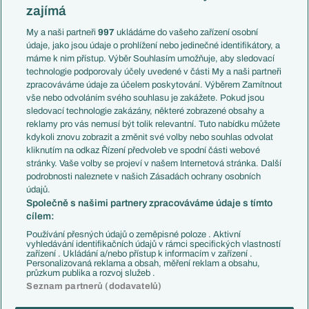
Slovensko
zajímá
Liga národů
Anglie
Francie
My a naši partneři
997
ukládáme do vašeho zařízení osobní
Témata
Itálie
údaje, jako jsou údaje o prohlížení nebo jedinečné identifikátory, a
Představení týmů MS
Německo
máme k nim přístup. Výběr Souhlasím umožňuje, aby sledovací
EuroSkauting
Španělsko
technologie podporovaly účely uvedené v části My a naši partneři
PL v kostce
Argentina
zpracováváme údaje za účelem poskytování. Výběrem Zamítnout
Evropské koeficienty
Brazílie
vše nebo odvoláním svého souhlasu je zakážete. Pokud jsou
Přestupy
sledovací technologie zakázány, některé zobrazené obsahy a
Přestupové spekulace
reklamy pro vás nemusí být tolik relevantní. Tuto nabídku můžete
Přestupy
Zranění
kdykoli znovu zobrazit a změnit své volby nebo souhlas odvolat
Zápasy
kliknutím na odkaz Řízení předvoleb ve spodní části webové
Livescore
stránky. Vaše volby se projeví v našem Internetová stránka. Další
Kluby
Tipovací soutěž
podrobnosti naleznete v našich Zásadách ochrany osobních
Arsenal FC
Fotbal TV
údajů.
Chelsea FC
Společně s našimi partnery zpracováváme údaje s tímto
Manchester United
cílem:
AC Milán
Juventus FC
Používání přesných údajů o zeměpisné poloze . Aktivní
Bayern Mnichov
vyhledávání identifikačních údajů v rámci specifických vlastností
zařízení . Ukládání a/nebo přístup k informacím v zařízení .
FC Barcelona
Personalizovaná reklama a obsah, měření reklam a obsahu,
Real Madrid
průzkum publika a rozvoj služeb .
Seznam partnerů (dodavatelů)