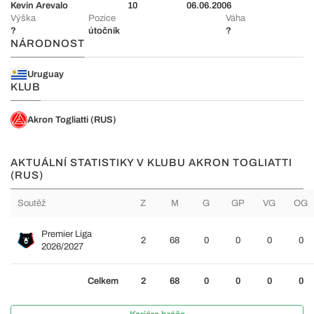
Kevin Arevalo
10
06.06.2006
Výška
Pozice
Váha
?
útočník
?
NÁRODNOST
Uruguay
KLUB
Akron Togliatti (RUS)
AKTUÁLNÍ STATISTIKY V KLUBU AKRON TOGLIATTI
(RUS)
Soutěž
Z
M
G
GP
VG
OG
Premier Liga
2
68
0
0
0
0
2026/2027
Celkem
2
68
0
0
0
0