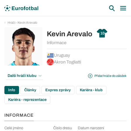
Hráči - Kevin Arevalo
Kevin Arevalo
10
Informace
Uruguay
Akron Togliatti
Další hráči klubu
Přidat hráče do záložek
Info
Články
Expres zprávy
Kariéra - klub
Kariéra - reprezentace
INFORMACE
Celé jméno
Číslo dresu
Datum narození