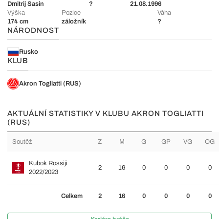
Dmitrij Sasin
?
21.08.1996
Výška
Pozice
Váha
174 cm
záložník
?
NÁRODNOST
Rusko
KLUB
Akron Togliatti (RUS)
AKTUÁLNÍ STATISTIKY V KLUBU AKRON TOGLIATTI
(RUS)
Soutěž
Z
M
G
GP
VG
OG
Kubok Rossiji
2
16
0
0
0
0
2022/2023
Celkem
2
16
0
0
0
0