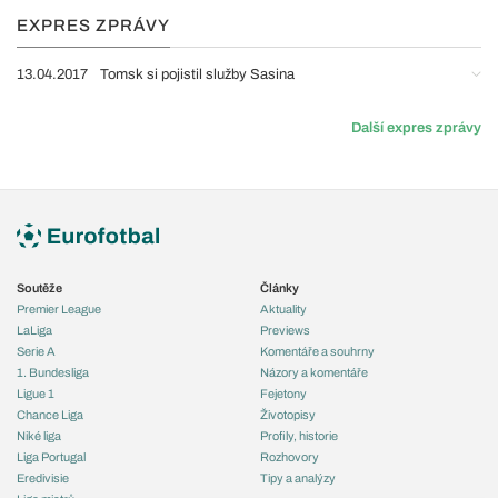
EXPRES ZPRÁVY
13.04.2017
Tomsk si pojistil služby Sasina
Další expres zprávy
Soutěže
Články
Premier League
Aktuality
LaLiga
Previews
Serie A
Komentáře a souhrny
1. Bundesliga
Názory a komentáře
Ligue 1
Fejetony
Chance Liga
Životopisy
Niké liga
Profily, historie
Liga Portugal
Rozhovory
Eredivisie
Tipy a analýzy