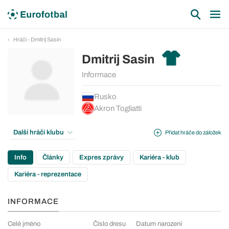
Hráči - Dmitrij Sasin
Dmitrij Sasin
Informace
Rusko
Akron Togliatti
Další hráči klubu
Přidat hráče do záložek
Info
Články
Expres zprávy
Kariéra - klub
Kariéra - reprezentace
INFORMACE
Celé jméno
Číslo dresu
Datum narození