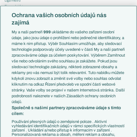
Liga mistrů
Evropská liga
Reprezentace
Konferenční liga
Česko
Ochrana vašich osobních údajů nás
Mistrovství světa
Slovensko
zajímá
Liga národů
Anglie
Francie
My a naši partneři
999
ukládáme do vašeho zařízení osobní
Témata
Itálie
údaje, jako jsou údaje o prohlížení nebo jedinečné identifikátory, a
Představení týmů MS
Německo
máme k nim přístup. Výběr Souhlasím umožňuje, aby sledovací
EuroSkauting
Španělsko
technologie podporovaly účely uvedené v části My a naši partneři
PL v kostce
Argentina
zpracováváme údaje za účelem poskytování. Výběrem Zamítnout
Evropské koeficienty
Brazílie
vše nebo odvoláním svého souhlasu je zakážete. Pokud jsou
Přestupy
sledovací technologie zakázány, některé zobrazené obsahy a
Přestupové spekulace
reklamy pro vás nemusí být tolik relevantní. Tuto nabídku můžete
Přestupy
Zranění
kdykoli znovu zobrazit a změnit své volby nebo souhlas odvolat
Zápasy
kliknutím na odkaz Řízení předvoleb ve spodní části webové
Livescore
stránky. Vaše volby se projeví v našem Internetová stránka. Další
Kluby
Tipovací soutěž
podrobnosti naleznete v našich Zásadách ochrany osobních
Arsenal FC
Fotbal TV
údajů.
Chelsea FC
Společně s našimi partnery zpracováváme údaje s tímto
Manchester United
cílem:
AC Milán
Juventus FC
Používání přesných údajů o zeměpisné poloze . Aktivní
Bayern Mnichov
vyhledávání identifikačních údajů v rámci specifických vlastností
zařízení . Ukládání a/nebo přístup k informacím v zařízení .
FC Barcelona
Personalizovaná reklama a obsah, měření reklam a obsahu,
Real Madrid