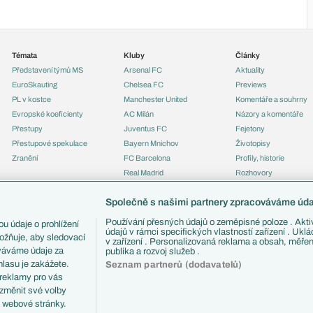
Témata
Kluby
Články
Představení týmů MS
Arsenal FC
Aktuality
EuroSkauting
Chelsea FC
Previews
PL v kostce
Manchester United
Komentáře a souhrny
Evropské koeficienty
AC Milán
Názory a komentáře
Přestupy
Juventus FC
Fejetony
Přestupové spekulace
Bayern Mnichov
Životopisy
Zranění
FC Barcelona
Profily, historie
Real Madrid
Rozhovory
Tipy a analýzy
Společně s našimi partnery zpracováváme údaj
Používání přesných údajů o zeměpisné poloze . Aktiv
u údaje o prohlížení
údajů v rámci specifických vlastností zařízení . Ukl
ožňuje, aby sledovací
v zařízení . Personalizovaná reklama a obsah, měře
ováváme údaje za
publika a rozvoj služeb .
lasu je zakážete.
Seznam partnerů (dodavatelů)
 reklamy pro vás
 změnit své volby
i webové stránky.