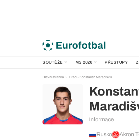
SOUTĚŽE
MS 2026
PŘESTUPY
Z
Hlavní stránka
Hráči - Konstantin Maradišvili
Konstan
Maradišv
Informace
Rusko
Akron To