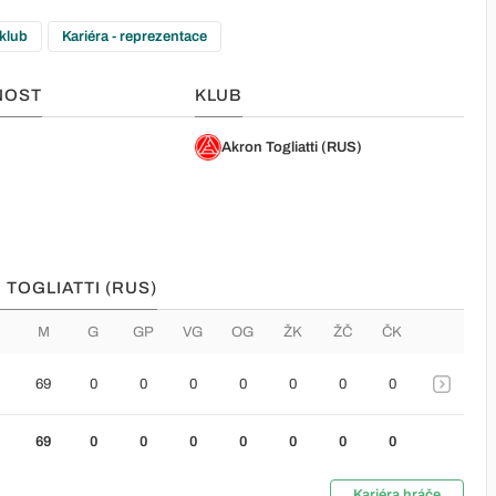
 klub
Kariéra - reprezentace
NOST
KLUB
Akron Togliatti (RUS)
 TOGLIATTI (RUS)
M
G
GP
VG
OG
ŽK
ŽČ
ČK
69
0
0
0
0
0
0
0
69
0
0
0
0
0
0
0
Kariéra hráče