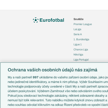
Soutěže
Premier League
LaLiga
Serie A
1. Bundesliga
Ligue 1
Chance Liga
Niké liga
Liga Portugal
Eredivisie
Ochrana vašich osobních údajů nás zajímá
Liga mistrů
Evropská liga
My a naši partneři
997
ukládáme do vašeho zařízení osobní údaje, jako jso
Konferenční liga
nebo jedinečné identifikátory, a máme k nim přístup. Výběr Souhlasím um
Mistrovství světa
technologie podporovaly účely uvedené v části My a naši partneři zprac
Liga národů
účelem poskytování. Výběrem Zamítnout vše nebo odvoláním svého souh
Pokud jsou sledovací technologie zakázány, některé zobrazené obsahy a
nemusí být tolik relevantní. Tuto nabídku můžete kdykoli znovu zobrazit a
nebo souhlas odvolat kliknutím na odkaz Řízení předvoleb ve spodní část