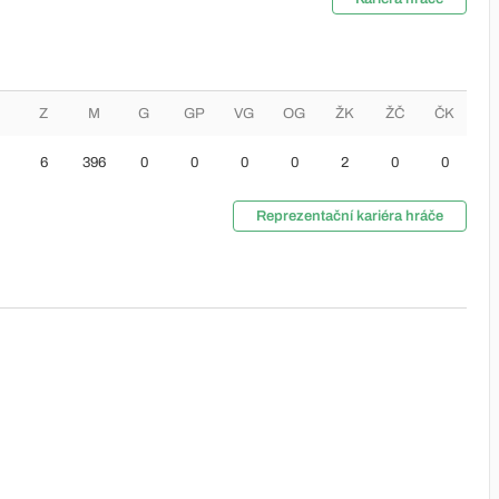
Z
M
G
GP
VG
OG
ŽK
ŽČ
ČK
6
396
0
0
0
0
2
0
0
Reprezentační kariéra hráče