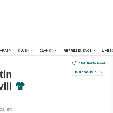
ÁPASY
KLUBY
ČLÁNKY
REPREZENTACE
LIVES
Přidat hráče do záložek
tin
Další hráči klubu
ili
22
gliatti