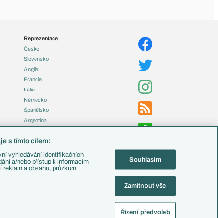
Reprezentace
Česko
Slovensko
Anglie
Francie
Itálie
Německo
Španělsko
Argentina
Brazílie
e s tímto cílem:
Přestupy
ní vyhledávání identifikačních
Souhlasím
Zápasy
ádání a/nebo přístup k informacím
ní reklam a obsahu, průzkum
Livescore
Tipovací soutěž
Zamítnout vše
Fotbal TV
Řízení předvoleb