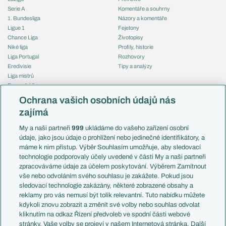
Serie A
Komentáře a souhrny
1. Bundesliga
Názory a komentáře
Ligue 1
Fejetony
Chance Liga
Životopisy
Niké liga
Profily, historie
Liga Portugal
Rozhovory
Eredivisie
Tipy a analýzy
Liga mistrů
Evropská liga
Reprezentace
Konferenční liga
Česko
Ochrana vašich osobních údajů nás
Mistrovství světa
Slovensko
zajímá
Liga národů
Anglie
Francie
My a naši partneři
999
ukládáme do vašeho zařízení osobní
Témata
Itálie
údaje, jako jsou údaje o prohlížení nebo jedinečné identifikátory, a
Představení týmů MS
Německo
máme k nim přístup. Výběr Souhlasím umožňuje, aby sledovací
EuroSkauting
Španělsko
technologie podporovaly účely uvedené v části My a naši partneři
PL v kostce
Argentina
zpracováváme údaje za účelem poskytování. Výběrem Zamítnout
Evropské koeficienty
Brazílie
vše nebo odvoláním svého souhlasu je zakážete. Pokud jsou
Přestupy
sledovací technologie zakázány, některé zobrazené obsahy a
Přestupové spekulace
reklamy pro vás nemusí být tolik relevantní. Tuto nabídku můžete
Přestupy
Zranění
kdykoli znovu zobrazit a změnit své volby nebo souhlas odvolat
Zápasy
kliknutím na odkaz Řízení předvoleb ve spodní části webové
Livescore
stránky. Vaše volby se projeví v našem Internetová stránka. Další
Kluby