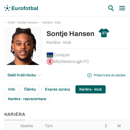
Hráči - Sontje Hansen
Kariéra - klub
Sontje Hansen
27
Kariéra - klub
Curaçao
Middlesbrough FC
Další hráči klubu
Přidat hráče do záložek
Info
Články
Expres zprávy
Kariéra - klub
Kariéra - reprezentace
KARIÉRA
Sezóna
Tým
Z
M