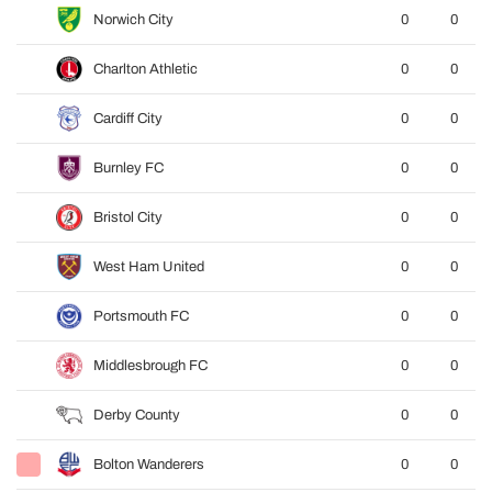
Norwich City
0
0
Charlton Athletic
0
0
Cardiff City
0
0
Burnley FC
0
0
Bristol City
0
0
West Ham United
0
0
Portsmouth FC
0
0
Middlesbrough FC
0
0
Derby County
0
0
Bolton Wanderers
0
0