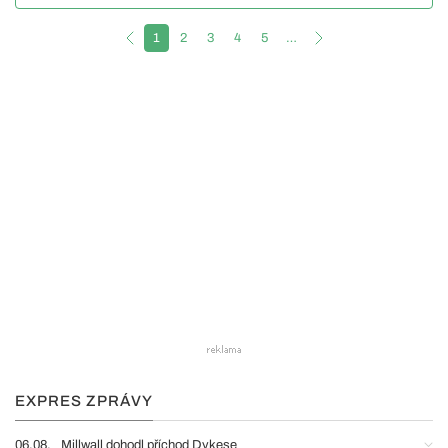
1
2
3
4
5
…
EXPRES ZPRÁVY
06.08.
Millwall dohodl příchod Dykese