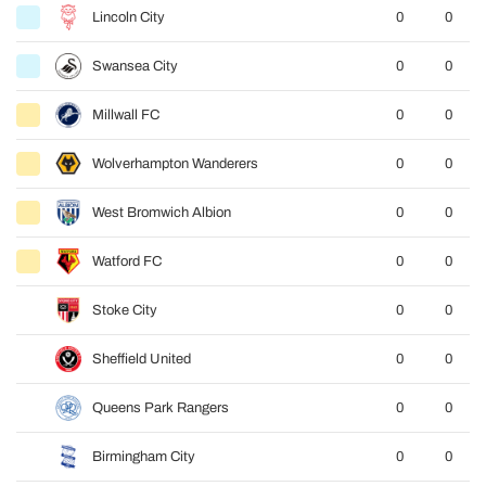
Lincoln City
0
0
Swansea City
0
0
Millwall FC
0
0
Wolverhampton Wanderers
0
0
West Bromwich Albion
0
0
Watford FC
0
0
Stoke City
0
0
Sheffield United
0
0
Queens Park Rangers
0
0
Birmingham City
0
0