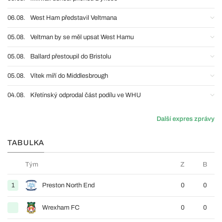
06.08.
West Ham představil Veltmana
05.08.
Veltman by se měl upsat West Hamu
05.08.
Ballard přestoupil do Bristolu
05.08.
Vítek míří do Middlesbrough
04.08.
Křetínský odprodal část podílu ve WHU
Další expres zprávy
TABULKA
Tým
Z
B
1
Preston North End
0
0
Wrexham FC
0
0