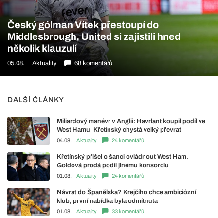
Český gólman Vítek přestoupí do
Middlesbrough, United si zajistili hned
několik klauzulí
05.08.
Aktuality
68 komentářů
DALŠÍ ČLÁNKY
Miliardový manévr v Anglii: Havrlant koupil podíl ve
West Hamu, Křetínský chystá velký převrat
04.08.
Aktuality
24 komentářů
Křetínský přišel o šanci ovládnout West Ham.
Goldová prodá podíl jinému konsorciu
01.08.
Aktuality
24 komentářů
Návrat do Španělska? Krejčího chce ambiciózní
klub, první nabídka byla odmítnuta
01.08.
Aktuality
33 komentářů