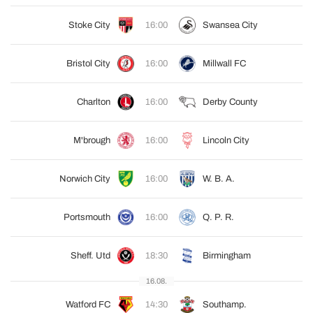
Stoke City
16:00
Swansea City
Bristol City
16:00
Millwall FC
Charlton
16:00
Derby County
M'brough
16:00
Lincoln City
Norwich City
16:00
W. B. A.
Portsmouth
16:00
Q. P. R.
Sheff. Utd
18:30
Birmingham
16.08.
Watford FC
14:30
Southamp.