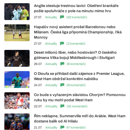
Anglie otestuje trestnou lavici: Ošetření brankáře
pošle spoluhráče z pole na minutu mimo hru
27.07.
Aktuality
162 komentářů
Hapalův nový asistent prošel Barcelonou nebo
Milánem. Česká liga připomíná Championship, říká
Monroy
27.07.
Aktuality
12 komentářů
Deset milionů liber, nebo hostování? O českého
gólmana Vítka bojují Middlesbrough i Stuttgart
26.07.
Aktuality
36 komentářů
O Dioufa se přihlásil další zájemce z Premier League,
West Ham obdržel konkrétní nabídku
24.07.
Aktuality
28 komentářů
Co bude s vyřazeným slávistou Chorým? Pomocnou
ruku by mu mohl podat West Ham
22.07.
Aktuality
181 komentářů
Řím neklapne, Summerville míří do Arábie. West Ham
dostane balík od Al Hilalu
21.07.
Aktuality
97 komentářů