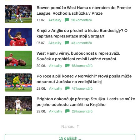
Bowen pomůže West Hamu s návratem do Premier
League. Rozhodla schůzka v Praze
17.07.
Aktuality
20 komentářů
Krejčí z Anglie do předního klubu Bundesligy? O
kapitána reprezentace stojí Stuttgart
07.07.
Aktuality
43 komentářů
West Hamu věrný, budoucnost u repre zváží.
Souček v prohlášení zmínil i vážné zranění
30.06.
Aktuality
86 komentářů
Po roce a půl konec v Norwichi? Nová posila může
odsunout Juráska na vedlejší kolej
28.06.
Aktuality
47 komentářů
Brighton dokončuje přestup Struijka. Leeds se může
po jeho odchodu zaměřit na Krejčího
28.06.
Aktuality
28 komentářů
Nahoru
15 dalších...