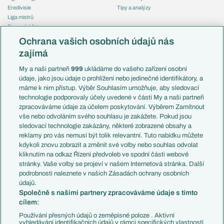
Eredivisie
Tipy a analýzy
Liga mistrů
Evropská liga
Reprezentace
Konferenční liga
Česko
Ochrana vašich osobních údajů nás
Mistrovství světa
Slovensko
zajímá
Liga národů
Anglie
Francie
My a naši partneři
999
ukládáme do vašeho zařízení osobní
Témata
Itálie
údaje, jako jsou údaje o prohlížení nebo jedinečné identifikátory, a
Představení týmů MS
Německo
máme k nim přístup. Výběr Souhlasím umožňuje, aby sledovací
EuroSkauting
Španělsko
technologie podporovaly účely uvedené v části My a naši partneři
PL v kostce
Argentina
zpracováváme údaje za účelem poskytování. Výběrem Zamítnout
Evropské koeficienty
Brazílie
vše nebo odvoláním svého souhlasu je zakážete. Pokud jsou
Přestupy
sledovací technologie zakázány, některé zobrazené obsahy a
Přestupové spekulace
reklamy pro vás nemusí být tolik relevantní. Tuto nabídku můžete
Přestupy
Zranění
kdykoli znovu zobrazit a změnit své volby nebo souhlas odvolat
Zápasy
kliknutím na odkaz Řízení předvoleb ve spodní části webové
Livescore
stránky. Vaše volby se projeví v našem Internetová stránka. Další
Kluby
Tipovací soutěž
podrobnosti naleznete v našich Zásadách ochrany osobních
Arsenal FC
Fotbal TV
údajů.
Chelsea FC
Společně s našimi partnery zpracováváme údaje s tímto
Manchester United
cílem:
AC Milán
Juventus FC
Používání přesných údajů o zeměpisné poloze . Aktivní
Bayern Mnichov
vyhledávání identifikačních údajů v rámci specifických vlastností