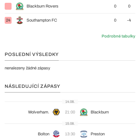
Blackburn Rovers
0
0
24
Southampton FC
0
-4
Podrobné tabulky
POSLEDNÍ VÝSLEDKY
nenalezeny žádné zápasy
NÁSLEDUJÍCÍ ZÁPASY
14.08.
Wolverham.
21:00
Blackburn
15.08.
Bolton
13:30
Preston