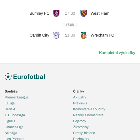
Burnley FC
17:00
West Ham
17.08.
Cardiff City
21:00
Wrexham FC
Kompletní výsledky
Soutěže
Články
Premier League
Aktuality
LaLiga
Previews
Serie A
Komentáře a souhrny
1. Bundesliga
Názory a komentáře
Ligue 1
Fejetony
Chance Liga
Životopisy
Niké liga
Profily, historie
Liga Portugal
Rozhovory