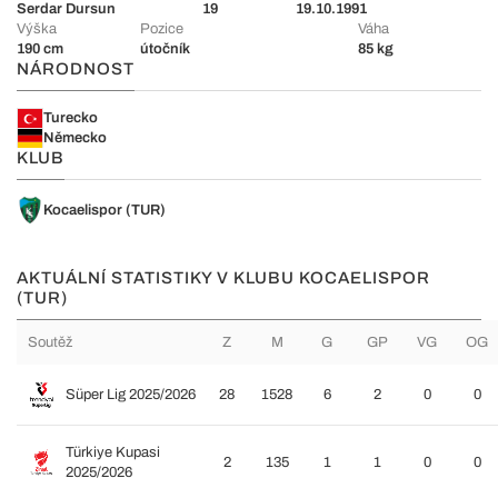
Serdar Dursun
19
19.10.1991
Výška
Pozice
Váha
190 cm
útočník
85 kg
NÁRODNOST
Turecko
Německo
KLUB
Kocaelispor (TUR)
AKTUÁLNÍ STATISTIKY V KLUBU KOCAELISPOR
(TUR)
Soutěž
Z
M
G
GP
VG
OG
Süper Lig 2025/2026
28
1528
6
2
0
0
Türkiye Kupasi
2
135
1
1
0
0
2025/2026