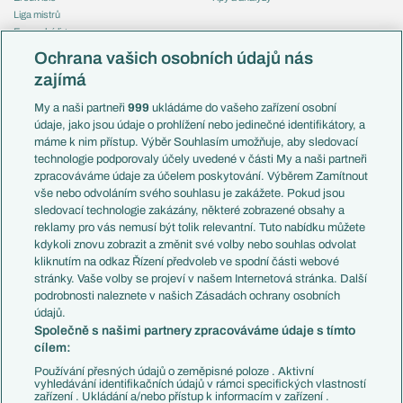
Liga mistrů
Evropská liga
Reprezentace
Konferenční liga
Česko
Ochrana vašich osobních údajů nás
Mistrovství světa
Slovensko
zajímá
Liga národů
Anglie
Francie
My a naši partneři
999
ukládáme do vašeho zařízení osobní
Témata
Itálie
údaje, jako jsou údaje o prohlížení nebo jedinečné identifikátory, a
Představení týmů MS
Německo
máme k nim přístup. Výběr Souhlasím umožňuje, aby sledovací
EuroSkauting
Španělsko
technologie podporovaly účely uvedené v části My a naši partneři
PL v kostce
Argentina
zpracováváme údaje za účelem poskytování. Výběrem Zamítnout
Evropské koeficienty
Brazílie
vše nebo odvoláním svého souhlasu je zakážete. Pokud jsou
Přestupy
sledovací technologie zakázány, některé zobrazené obsahy a
Přestupové spekulace
reklamy pro vás nemusí být tolik relevantní. Tuto nabídku můžete
Přestupy
Zranění
kdykoli znovu zobrazit a změnit své volby nebo souhlas odvolat
Zápasy
kliknutím na odkaz Řízení předvoleb ve spodní části webové
Livescore
stránky. Vaše volby se projeví v našem Internetová stránka. Další
Kluby
Tipovací soutěž
podrobnosti naleznete v našich Zásadách ochrany osobních
Arsenal FC
Fotbal TV
údajů.
Chelsea FC
Společně s našimi partnery zpracováváme údaje s tímto
Manchester United
cílem:
AC Milán
Juventus FC
Používání přesných údajů o zeměpisné poloze . Aktivní
Bayern Mnichov
vyhledávání identifikačních údajů v rámci specifických vlastností
zařízení . Ukládání a/nebo přístup k informacím v zařízení .
FC Barcelona