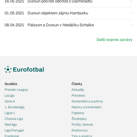
16.05.2021
Dursun potvrdil odchod z Darmstadtu
01.05.2021
Dursun objektem zájmu Hamburku
08.04.2021
Pálsson a Dursun v hledáčku Schalke
Další expres zprávy
Soutěže
Články
Premier League
Aktuality
LaLiga
Previews
Serie A
Komentáře a souhrny
1. Bundesliga
Názory a komentáře
Ligue 1
Fejetony
Chance Liga
Životopisy
Niké liga
Profily, historie
Liga Portugal
Rozhovory
Eredivisie
Tipy a analýzy