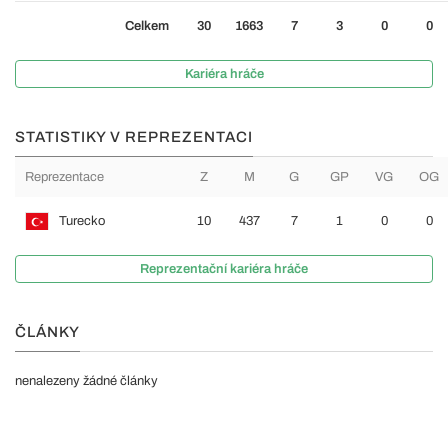
Celkem
30
1663
7
3
0
0
Kariéra hráče
STATISTIKY V REPREZENTACI
Reprezentace
Z
M
G
GP
VG
OG
Turecko
10
437
7
1
0
0
Reprezentační kariéra hráče
ČLÁNKY
nenalezeny žádné články